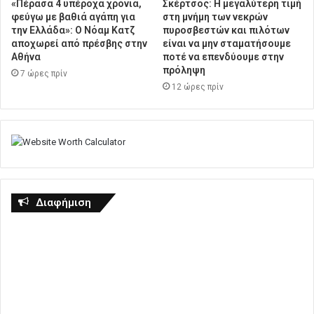
«Πέρασα 4 υπέροχα χρόνια,
Σκέρτσος: Η μεγαλύτερη τιμή
φεύγω με βαθιά αγάπη για
στη μνήμη των νεκρών
την Ελλάδα»: Ο Νόαμ Κατζ
πυροσβεστών και πιλότων
αποχωρεί από πρέσβης στην
είναι να μην σταματήσουμε
Αθήνα
ποτέ να επενδύουμε στην
πρόληψη
7 ώρες πρίν
12 ώρες πρίν
Διαφήμιση