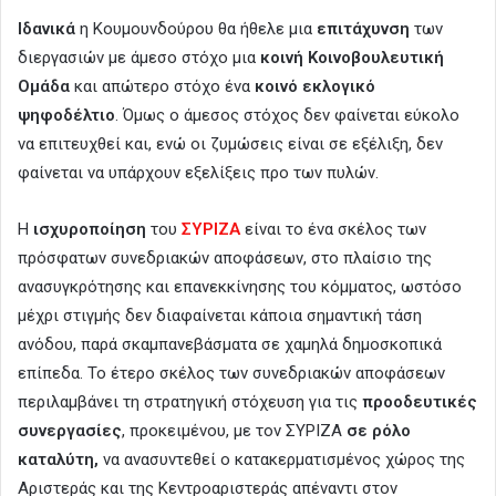
Ιδανικά
η Κουμουνδούρου θα ήθελε μια
επιτάχυνση
των
διεργασιών με άμεσο στόχο μια
κοινή Κοινοβουλευτική
Ομάδα
και απώτερο στόχο ένα
κοινό εκλογικό
ψηφοδέλτιο
. Όμως ο άμεσος στόχος δεν φαίνεται εύκολο
να επιτευχθεί και, ενώ οι ζυμώσεις είναι σε εξέλιξη, δεν
φαίνεται να υπάρχουν εξελίξεις προ των πυλών.
Η
ισχυροποίηση
του
ΣΥΡΙΖΑ
είναι το ένα σκέλος των
πρόσφατων συνεδριακών αποφάσεων, στο πλαίσιο της
ανασυγκρότησης και επανεκκίνησης του κόμματος, ωστόσο
μέχρι στιγμής δεν διαφαίνεται κάποια σημαντική τάση
ανόδου, παρά σκαμπανεβάσματα σε χαμηλά δημοσκοπικά
επίπεδα. Το έτερο σκέλος των συνεδριακών αποφάσεων
περιλαμβάνει τη στρατηγική στόχευση για τις
προοδευτικές
συνεργασίες
, προκειμένου, με τον ΣΥΡΙΖΑ
σε ρόλο
καταλύτη,
να ανασυντεθεί ο κατακερματισμένος χώρος της
Αριστεράς και της Κεντροαριστεράς απέναντι στον