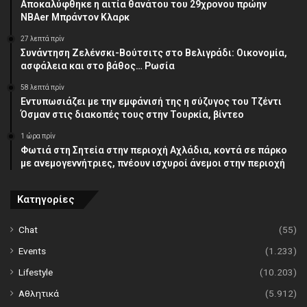
Αποκαλύφθηκε η αιτία θανάτου του 29χρονου πρώην
NBAer Μπράντον Κλαρκ
27 λεπτά πρίν
Συνάντηση Ζελένσκι-Βούτσιτς στο Βελιγράδι: Οικονομία,
ασφάλεια και στο βάθος… Ρωσία
58 λεπτά πρίν
Εντυπωσιάζει με την εμφάνισή της η σύζυγος του Τζέντι
Όσμαν στις διακοπές τους στην Τουρκία, βίντεο
1 ώρα πρίν
Φωτιά στη Σητεία στην περιοχή Αχλάδια, κοντά σε πάρκο
με ανεμογεννήτριες, πνέουν ισχυροί άνεμοι στην περιοχή
Κατηγορίες
Chat
(55)
Events
(1.233)
Lifestyle
(10.203)
Αθλητικά
(5.912)