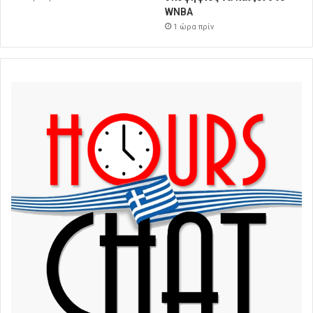
WNBA
1 ώρα πρίν