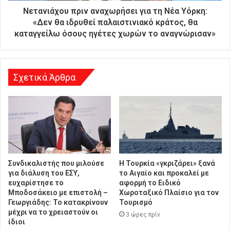
θ
Νετανιάχου πριν αναχωρήσει για τη Νέα Υόρκη:
υ
«Δεν θα ιδρυθεί παλαιστινιακό κράτος, θα
ν
καταγγείλω όσους ηγέτες χωρών το αναγνώρισαν»
σ
η
Σχετικά Άρθρα
Συνδικαλιστής που μιλούσε
Η Τουρκία «γκριζάρει» ξανά
για διάλυση του ΕΣΥ,
το Αιγαίο και προκαλεί με
ευχαρίστησε το
αφορμή το Ειδικό
Μποδοσάκειο με επιστολή –
Χωροταξικό Πλαίσιο για τον
Γεωργιάδης: Το κατακρίνουν
Τουρισμό
μέχρι να το χρειαστούν οι
3 ώρες πρίν
ίδιοι