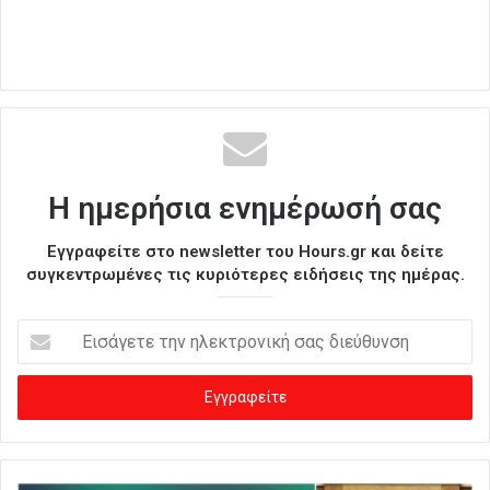
Η ημερήσια ενημέρωσή σας
Εγγραφείτε στο newsletter του Hours.gr και δείτε
συγκεντρωμένες τις κυριότερες ειδήσεις της ημέρας.
Ε
ι
σ
ά
γ
ε
τ