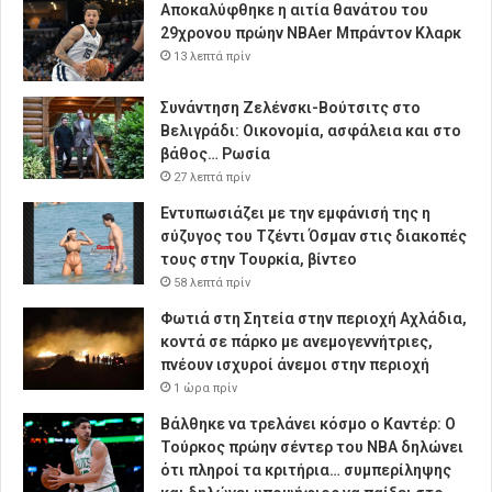
Αποκαλύφθηκε η αιτία θανάτου του
29χρονου πρώην NBAer Μπράντον Κλαρκ
13 λεπτά πρίν
Συνάντηση Ζελένσκι-Βούτσιτς στο
Βελιγράδι: Οικονομία, ασφάλεια και στο
βάθος… Ρωσία
27 λεπτά πρίν
Εντυπωσιάζει με την εμφάνισή της η
σύζυγος του Τζέντι Όσμαν στις διακοπές
τους στην Τουρκία, βίντεο
58 λεπτά πρίν
Φωτιά στη Σητεία στην περιοχή Αχλάδια,
κοντά σε πάρκο με ανεμογεννήτριες,
πνέουν ισχυροί άνεμοι στην περιοχή
1 ώρα πρίν
Βάλθηκε να τρελάνει κόσμο ο Καντέρ: Ο
Τούρκος πρώην σέντερ του NBA δηλώνει
ότι πληροί τα κριτήρια… συμπερίληψης