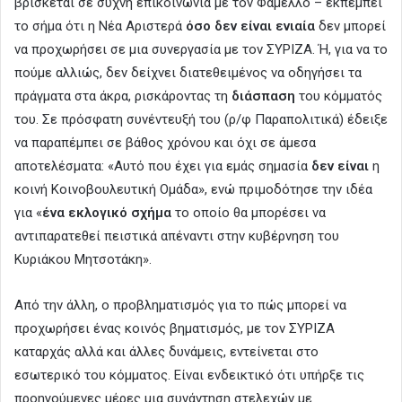
βρίσκεται σε συχνή επικοινωνία με τον Φάμελλο – εκπέμπει
το σήμα ότι η Νέα Αριστερά
όσο δεν είναι ενιαία
δεν μπορεί
να προχωρήσει σε μια συνεργασία με τον ΣΥΡΙΖΑ. Ή, για να το
πούμε αλλιώς, δεν δείχνει διατεθειμένος να οδηγήσει τα
πράγματα στα άκρα, ρισκάροντας τη
διάσπαση
του κόμματός
του. Σε πρόσφατη συνέντευξή του (ρ/φ Παραπολιτικά) έδειξε
να παραπέμπει σε βάθος χρόνου και όχι σε άμεσα
αποτελέσματα: «Αυτό που έχει για εμάς σημασία
δεν είναι
η
κοινή Κοινοβουλευτική Ομάδα», ενώ πριμοδότησε την ιδέα
για «
ένα εκλογικό σχήμα
το οποίο θα μπορέσει να
αντιπαρατεθεί πειστικά απέναντι στην κυβέρνηση του
Κυριάκου Μητσοτάκη».
Από την άλλη, ο προβληματισμός για το πώς μπορεί να
προχωρήσει ένας κοινός βηματισμός, με τον ΣΥΡΙΖΑ
καταρχάς αλλά και άλλες δυνάμεις, εντείνεται στο
εσωτερικό του κόμματος. Είναι ενδεικτικό ότι υπήρξε τις
προηγούμενες μέρες μια συνάντηση στελεχών με