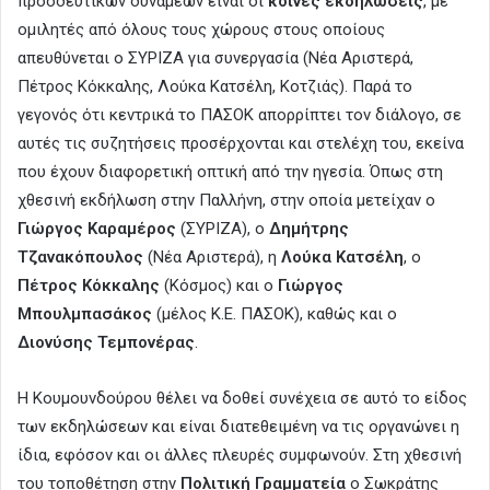
προοδευτικών δυνάμεων είναι οι
κοινές εκδηλώσεις
, με
ομιλητές από όλους τους χώρους στους οποίους
απευθύνεται ο ΣΥΡΙΖΑ για συνεργασία (Νέα Αριστερά,
Πέτρος Κόκκαλης, Λούκα Κατσέλη, Κοτζιάς). Παρά το
γεγονός ότι κεντρικά το ΠΑΣΟΚ απορρίπτει τον διάλογο, σε
αυτές τις συζητήσεις προσέρχονται και στελέχη του, εκείνα
που έχουν διαφορετική οπτική από την ηγεσία. Όπως στη
χθεσινή εκδήλωση στην Παλλήνη, στην οποία μετείχαν ο
Γιώργος Καραμέρος
(ΣΥΡΙΖΑ), ο
Δημήτρης
Τζανακόπουλος
(Νέα Αριστερά), η
Λούκα Κατσέλη
, ο
Πέτρος Κόκκαλης
(Κόσμος) και ο
Γιώργος
Μπουλμπασάκος
(μέλος Κ.Ε. ΠΑΣΟΚ), καθώς και ο
Διονύσης Τεμπονέρας
.
Η Κουμουνδούρου θέλει να δοθεί συνέχεια σε αυτό το είδος
των εκδηλώσεων και είναι διατεθειμένη να τις οργανώνει η
ίδια, εφόσον και οι άλλες πλευρές συμφωνούν. Στη χθεσινή
του τοποθέτηση στην
Πολιτική Γραμματεία
ο Σωκράτης