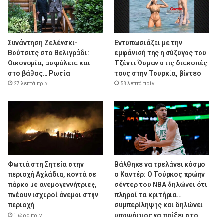
Συνάντηση Ζελένσκι-
Εντυπωσιάζει με την
Βούτσιτς στο Βελιγράδι:
εμφάνισή της η σύζυγος του
Οικονομία, ασφάλεια και
Τζέντι Όσμαν στις διακοπές
στο βάθος… Ρωσία
τους στην Τουρκία, βίντεο
27 λεπτά πρίν
58 λεπτά πρίν
Φωτιά στη Σητεία στην
Βάλθηκε να τρελάνει κόσμο
περιοχή Αχλάδια, κοντά σε
ο Καντέρ: Ο Τούρκος πρώην
πάρκο με ανεμογεννήτριες,
σέντερ του NBA δηλώνει ότι
πνέουν ισχυροί άνεμοι στην
πληροί τα κριτήρια…
περιοχή
συμπερίληψης και δηλώνει
υποψήφιος να παίξει στο
1 ώρα πρίν