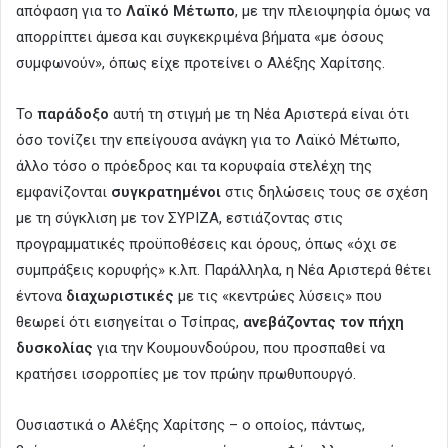
απόφαση για το
Λαϊκό Μέτωπο
, με την πλειοψηφία όμως να
απορρίπτει άμεσα και συγκεκριμένα βήματα «με όσους
συμφωνούν», όπως είχε προτείνει ο Αλέξης Χαρίτσης.
Το
παράδοξο
αυτή τη στιγμή με τη Νέα Αριστερά είναι ότι
όσο τονίζει την επείγουσα ανάγκη για το Λαϊκό Μέτωπο,
άλλο τόσο ο πρόεδρος και τα κορυφαία στελέχη της
εμφανίζονται
συγκρατημένοι
στις δηλώσεις τους σε σχέση
με τη σύγκλιση με τον ΣΥΡΙΖΑ, εστιάζοντας στις
προγραμματικές προϋποθέσεις και όρους, όπως «όχι σε
συμπράξεις κορυφής» κ.λπ. Παράλληλα, η Νέα Αριστερά θέτει
έντονα
διαχωριστικές
με τις «κεντρώες λύσεις» που
θεωρεί ότι εισηγείται ο Τσίπρας,
ανεβάζοντας τον πήχη
δυσκολίας
για την Κουμουνδούρου, που προσπαθεί να
κρατήσει ισορροπίες με τον πρώην πρωθυπουργό.
Ουσιαστικά ο Αλέξης Χαρίτσης – ο οποίος, πάντως,