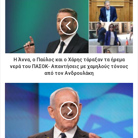
ε
τ
η
ν
η
λ
ε
κ
τ
ρ
Η Άννα, ο Παύλος και ο Χάρης τάραξαν τα ήρεμα
ο
νερά του ΠΑΣΟΚ- Απαντήσεις με χαμηλούς τόνους
ν
από τον Ανδρουλάκη
ι
κ
ή
σ
α
ς
δ
ι
ε
ύ