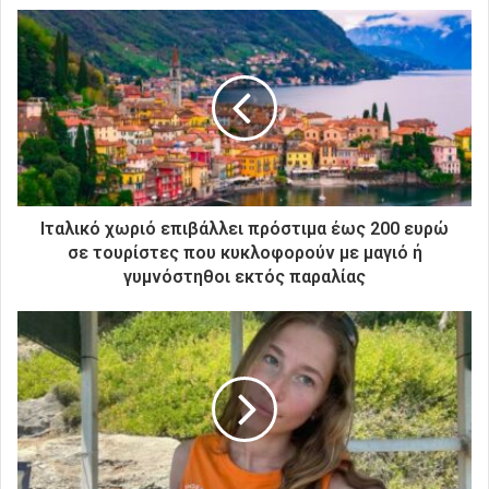
ε
τ
η
ν
η
λ
ε
κ
τ
ρ
Ιταλικό χωριό επιβάλλει πρόστιμα έως 200 ευρώ
ο
σε τουρίστες που κυκλοφορούν με μαγιό ή
ν
γυμνόστηθοι εκτός παραλίας
ι
κ
ή
σ
α
ς
δ
ι
ε