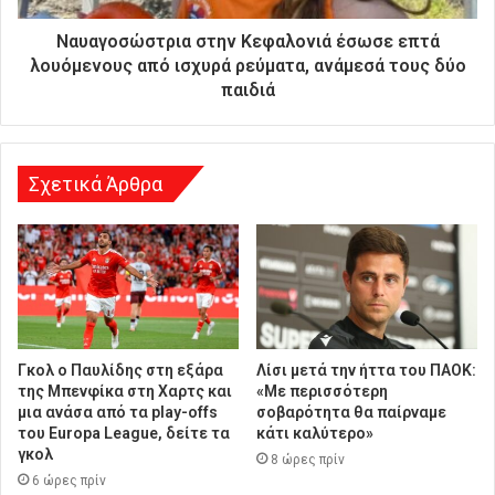
ύ
θ
Ναυαγοσώστρια στην Κεφαλονιά έσωσε επτά
υ
λουόμενους από ισχυρά ρεύματα, ανάμεσά τους δύο
ν
παιδιά
σ
η
Σχετικά Άρθρα
Γκολ ο Παυλίδης στη εξάρα
Λίσι μετά την ήττα του ΠΑΟΚ:
της Μπενφίκα στη Χαρτς και
«Με περισσότερη
μια ανάσα από τα play-offs
σοβαρότητα θα παίρναμε
του Europa League, δείτε τα
κάτι καλύτερο»
γκολ
8 ώρες πρίν
6 ώρες πρίν