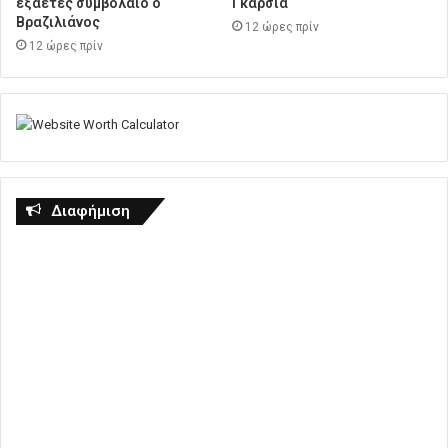
εξαετές συμβόλαιο ο
Γκαρσία
Βραζιλιάνος
12 ώρες πρίν
12 ώρες πρίν
Διαφήμιση