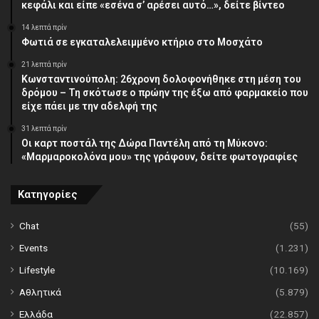
κεφάλι και είπε «εσένα σ’ αρέσει αυτό…», δείτε βίντεο
14 λεπτά πρίν
Φωτιά σε εγκαταλελειμμένο κτήριο στο Μοσχάτο
21 λεπτά πρίν
Κωνσταντινούπολη: 26χρονη δολοφονήθηκε στη μέση του
δρόμου – Τη σκότωσε ο πρώην της έξω από φαρμακείο που
είχε πάει με την αδελφή της
31 λεπτά πρίν
Οι καρτ ποστάλ της Δώρα Παντέλη από τη Μύκονο:
«Μαρμαροκολόνα μου» της γράφουν, δείτε φωτογραφίες
Κατηγορίες
Chat
(55)
Events
(1.231)
Lifestyle
(10.169)
Αθλητικά
(5.879)
Ελλάδα
(22.857)