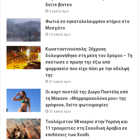
δείτε βίντεο
5 λεπτά πρίν
Φωτιά σε εγκαταλελειμμένο κτήριο στο
Μοσχάτο
14 λεπτά πρίν
Κωνσταντινούπολη: 26χρονη
δολοφονήθηκε στη μέση του δρόμου – Τη
σκότωσε ο πρώην της έξω από
φαρμακείο που είχε πάει με την αδελφή
της
21 λεπτά πρίν
Οι καρτ ποστάλ της Δώρα Παντέλη από
τη Μύκονο: «Μαρμαροκολόνα μου» της
γράφουν, δείτε φωτογραφίες
31 λεπτά πρίν
Τουλάχιστον 58 νεκροί στην Υεμένη και
11 τραυματίες στη Σαουδική Αραβία σε
επιθέσεις των Χούθι