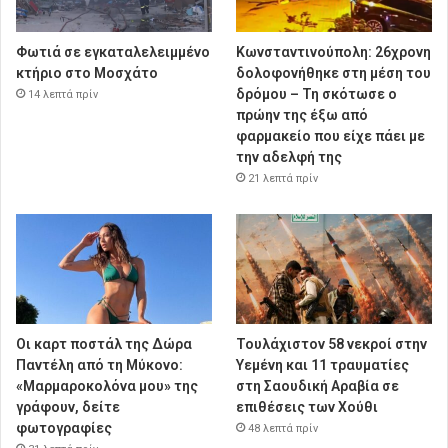
Φωτιά σε εγκαταλελειμμένο
Κωνσταντινούπολη: 26χρονη
κτήριο στο Μοσχάτο
δολοφονήθηκε στη μέση του
δρόμου – Τη σκότωσε ο
14 λεπτά πρίν
πρώην της έξω από
φαρμακείο που είχε πάει με
την αδελφή της
21 λεπτά πρίν
Οι καρτ ποστάλ της Δώρα
Τουλάχιστον 58 νεκροί στην
Παντέλη από τη Μύκονο:
Υεμένη και 11 τραυματίες
«Μαρμαροκολόνα μου» της
στη Σαουδική Αραβία σε
γράφουν, δείτε
επιθέσεις των Χούθι
φωτογραφίες
48 λεπτά πρίν