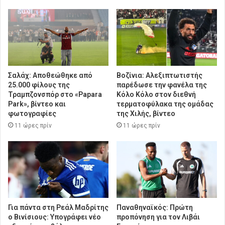
Σαλάχ: Αποθεώθηκε από
Βοζίνια: Αλεξιπτωτιστής
25.000 φίλους της
παρέδωσε την φανέλα της
Τραμπζονσπόρ στο «Papara
Κόλο Κόλο στον διεθνή
Park», βίντεο και
τερματοφύλακα της ομάδας
φωτογραφίες
της Χιλής, βίντεο
11 ώρες πρίν
11 ώρες πρίν
Για πάντα στη Ρεάλ Μαδρίτης
Παναθηναϊκός: Πρώτη
ο Βινίσιους: Υπογράφει νέο
προπόνηση για τον Λιβάι