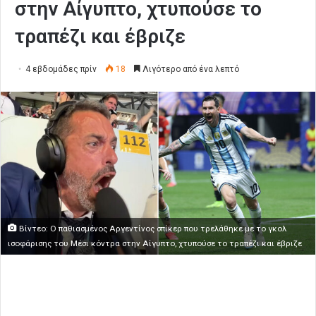
στην Αίγυπτο, χτυπούσε το
τραπέζι και έβριζε
4 εβδομάδες πρίν
18
Λιγότερο από ένα λεπτό
Βίντεο: O παθιασμένος Αργεντίνος σπίκερ που τρελάθηκε με το γκολ
ισοφάρισης του Μέσι κόντρα στην Αίγυπτο, χτυπούσε το τραπέζι και έβριζε