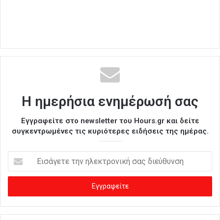
Η ημερήσια ενημέρωσή σας
Εγγραφείτε στο newsletter του Hours.gr και δείτε
συγκεντρωμένες τις κυριότερες ειδήσεις της ημέρας.
Ε
ι
σ
ά
γ
ε
τ