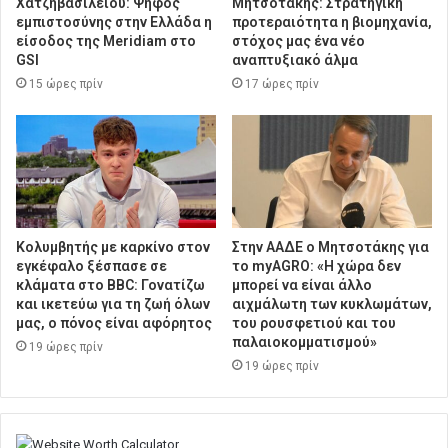
Χατζηβασιλείου: Ψήφος
Μητσοτάκης: Στρατηγική
εμπιστοσύνης στην Ελλάδα η
προτεραιότητα η βιομηχανία,
είσοδος της Meridiam στο
στόχος μας ένα νέο
GSI
αναπτυξιακό άλμα
15 ώρες πρίν
17 ώρες πρίν
Κολυμβητής με καρκίνο στον
Στην ΑΑΔΕ ο Μητσοτάκης για
εγκέφαλο ξέσπασε σε
το myAGRO: «Η χώρα δεν
κλάματα στο BBC: Γονατίζω
μπορεί να είναι άλλο
και ικετεύω για τη ζωή όλων
αιχμάλωτη των κυκλωμάτων,
μας, ο πόνος είναι αφόρητος
του ρουσφετιού και του
παλαιοκομματισμού»
19 ώρες πρίν
19 ώρες πρίν