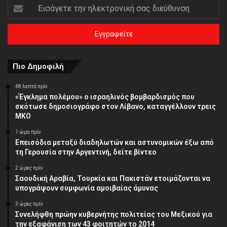
Εισάγετε
την
ηλεκτρονική
σας
διεύθυνση
Πιο Δημοφιλή
48 λεπτά πρίν
«Έγκλημα πολέμου» ο ισραηλινός βομβαρδισμός που
σκότωσε δημοσιογράφο στον Λίβανο, καταγγέλλουν τρεις
ΜΚΟ
1 ώρα πρίν
Επεισόδια μεταξύ διαδηλωτών και αστυνομικών έξω από
τη Γερουσία στην Αργεντινή, δείτε βίντεο
2 ώρες πρίν
Σαουδική Αραβία, Τουρκία και Πακιστάν ετοιμάζονται να
υπογράψουν συμφωνία αμοιβαίας άμυνας
3 ώρες πρίν
Συνελήφθη πρώην κυβερνήτης πολιτείας του Μεξικού για
την εξαφάνιση των 43 φοιτητών το 2014