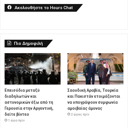
Ακολουθήστε το Hours Chat
Πιο Δημοφιλή
Επεισόδια μεταξύ
Σαουδική Αραβία, Τουρκία
διαδηλωτών και
και Πακιστάν ετοιμάζονται
αστυνομικών έξω από τη
να υπογράψουν συμφωνία
Γερουσία στην Αργεντινή,
αμοιβαίας άμυνας
δείτε βίντεο
2 ώρες πρίν
1 ώρα πρίν