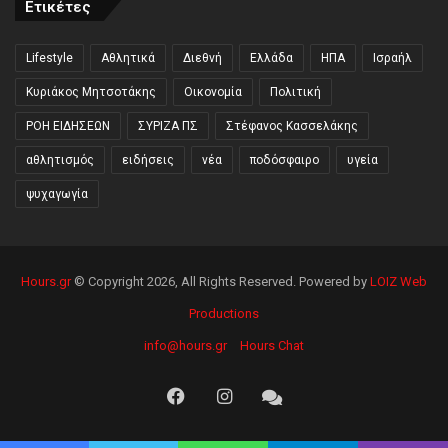
Ετικέτες
Lifestyle
Αθλητικά
Διεθνή
Ελλάδα
ΗΠΑ
Ισραήλ
Κυριάκος Μητσοτάκης
Οικονομία
Πολιτική
ΡΟΗ ΕΙΔΗΣΕΩΝ
ΣΥΡΙΖΑ ΠΣ
Στέφανος Κασσελάκης
αθλητισμός
ειδήσεις
νέα
ποδόσφαιρο
υγεία
ψυχαγωγία
Hours.gr
© Copyright 2026, All Rights Reserved. Powered by
LOIZ Web
Productions
info@hours.gr
Hours Chat
Facebook
Instagram
Hours
Chat