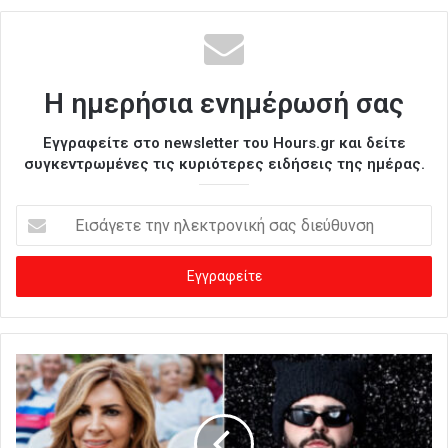
Η ημερήσια ενημέρωσή σας
Εγγραφείτε στο newsletter του Hours.gr και δείτε
συγκεντρωμένες τις κυριότερες ειδήσεις της ημέρας.
Ε
ι
σ
ά
γ
ε
τ
ε
τ
η
ν
η