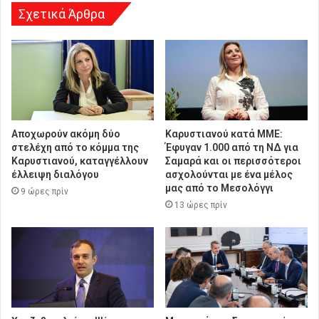
η
Σχετικά Άρθρα
Αποχωρούν ακόμη δύο
Καρυστιανού κατά ΜΜΕ:
στελέχη από το κόμμα της
Έφυγαν 1.000 από τη ΝΔ για
Καρυστιανού, καταγγέλλουν
Σαμαρά και οι περισσότεροι
έλλειψη διαλόγου
ασχολούνται με ένα μέλος
μας από το Μεσολόγγι
9 ώρες πρίν
13 ώρες πρίν