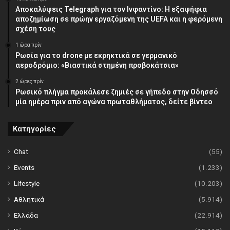
Αποκαλύψεις Telegraph για τον Ινφαντίνο: Η εξαψήφια
αποζημίωση σε πρώην εργαζόμενη της UEFA και η φερόμενη
σχέση τους
1 ώρα πρίν
Ρωσία για το drone με εκρηκτικά σε γερμανικό
αεροδρόμιο: «Βιαστικά στημένη προβοκάτσια»
2 ώρες πρίν
Ρωσικό πλήγμα προκάλεσε ζημιές σε γήπεδο στην Οδησσό
μία ημέρα πριν από αγώνα πρωταθλήματος, δείτε βίντεο
Κατηγορίες
Chat
(55)
Events
(1.233)
Lifestyle
(10.203)
Αθλητικά
(5.914)
Ελλάδα
(22.914)