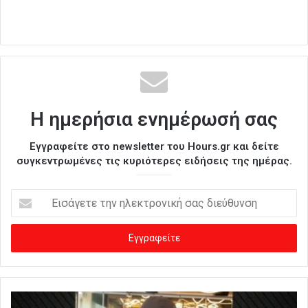
Η ημερήσια ενημέρωσή σας
Εγγραφείτε στο newsletter του Hours.gr και δείτε
συγκεντρωμένες τις κυριότερες ειδήσεις της ημέρας.
Ε
ι
σ
ά
γ
ε
τ
ε