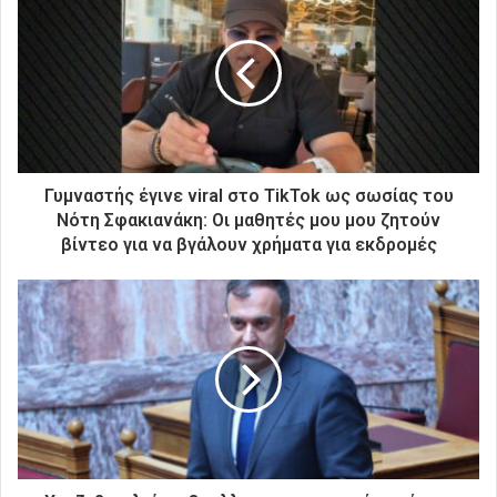
τ
η
ν
η
λ
ε
κ
τ
ρ
Γυμναστής έγινε viral στο TikTok ως σωσίας του
ο
Νότη Σφακιανάκη: Οι μαθητές μου μου ζητούν
ν
βίντεο για να βγάλουν χρήματα για εκδρομές
ι
κ
ή
σ
α
ς
δ
ι
ε
ύ
θ