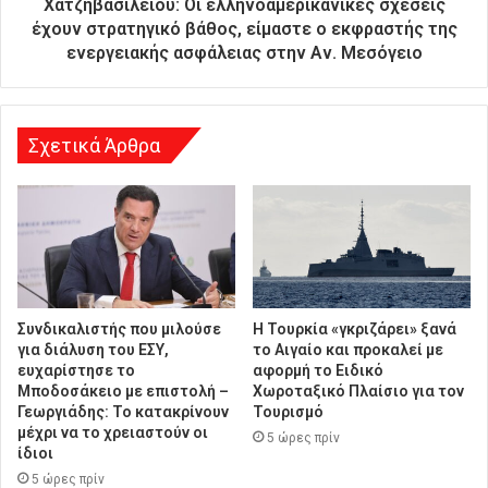
Χατζηβασιλείου: Οι ελληνοαμερικανικές σχέσεις
υ
έχουν στρατηγικό βάθος, είμαστε ο εκφραστής της
ν
ενεργειακής ασφάλειας στην Αν. Μεσόγειο
σ
η
Σχετικά Άρθρα
Συνδικαλιστής που μιλούσε
Η Τουρκία «γκριζάρει» ξανά
για διάλυση του ΕΣΥ,
το Αιγαίο και προκαλεί με
ευχαρίστησε το
αφορμή το Ειδικό
Μποδοσάκειο με επιστολή –
Χωροταξικό Πλαίσιο για τον
Γεωργιάδης: Το κατακρίνουν
Τουρισμό
μέχρι να το χρειαστούν οι
5 ώρες πρίν
ίδιοι
5 ώρες πρίν