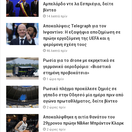
Αμπελάρδο ντε λα Εσπριέγια, δείτε
βίντεο
14 λεπτά πρίν
Αποκαλύψεις Telegraph για τον
Ινφαντίνο: Η εξαψήφια αποζημίωση σε
πρώην εργαζόμενη της UEFA και η
φερόμενη σχέση τους
46 λεπτά πρίν
Ρωσία για το drone με εκρηκτικά σε
γερμανικό αεροδρόμιο: «Βιαστικά
στημένη προβοκάτσια»
1 ώρα πρίν
Ρωσικό πλήγμα προκάλεσε ζημιές σε
γήπεδο στην Οδησσό μία ημέρα πριν από
αγώνα πρωταθλήματος, δείτε βίντεο
2 ώρες πρίν
Αποκαλύφθηκε η αιτία θανάτου του
29χρονου πρώην NBAer Μπράντον Κλαρκ
2 ώρες πρίν