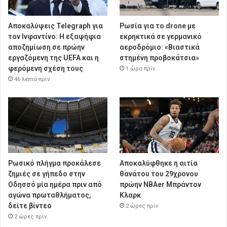
Αποκαλύψεις Telegraph για
Ρωσία για το drone με
τον Ινφαντίνο: Η εξαψήφια
εκρηκτικά σε γερμανικό
αποζημίωση σε πρώην
αεροδρόμιο: «Βιαστικά
εργαζόμενη της UEFA και η
στημένη προβοκάτσια»
φερόμενη σχέση τους
1 ώρα πρίν
46 λεπτά πρίν
Ρωσικό πλήγμα προκάλεσε
Αποκαλύφθηκε η αιτία
ζημιές σε γήπεδο στην
θανάτου του 29χρονου
Οδησσό μία ημέρα πριν από
πρώην NBAer Μπράντον
αγώνα πρωταθλήματος,
Κλαρκ
δείτε βίντεο
2 ώρες πρίν
2 ώρες πρίν