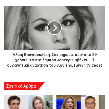
ν
ι
κ
ή
σ
α
ς
δ
ι
ε
ύ
Αλίκη Βουγιουκλάκη: Σαν σήμερα, πριν από 29
θ
χρόνια, το πιο λαμπρό «αστέρι» σβήνει – Η
υ
συγκινητική ανάρτηση του γιου της, Γιάννη (Videos)
ν
σ
η
Σχετικά Άρθρα