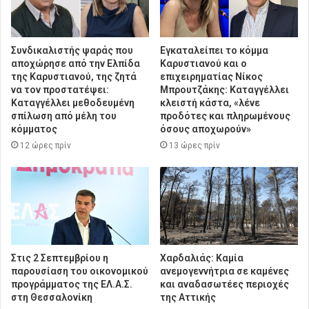
Συνδικαλιστής ψαράς που
Εγκαταλείπει το κόμμα
αποχώρησε από την Ελπίδα
Καρυστιανού και ο
της Καρυστιανού, της ζητά
επιχειρηματίας Νίκος
να τον προστατέψει:
Μπρουτζάκης: Καταγγέλλει
Καταγγέλλει μεθοδευμένη
κλειστή κάστα, «λένε
σπίλωση από μέλη του
προδότες και πληρωμένους
κόμματος
όσους αποχωρούν»
12 ώρες πρίν
13 ώρες πρίν
Στις 2 Σεπτεμβρίου η
Χαρδαλιάς: Καμία
παρουσίαση του οικονομικού
ανεμογεννήτρια σε καμένες
προγράμματος της ΕΛ.Α.Σ.
και αναδασωτέες περιοχές
στη Θεσσαλονίκη
της Αττικής