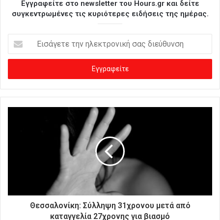
Εγγραφείτε στο newsletter του Hours.gr και δείτε
συγκεντρωμένες τις κυριότερες ειδήσεις της ημέρας.
Ε
ι
σ
ά
γ
ε
τ
ε
τ
η
ν
η
λ
ε
κ
τ
ρ
Θεσσαλονίκη: Σύλληψη 31χρονου μετά από
ο
καταγγελία 27χρονης για βιασμό