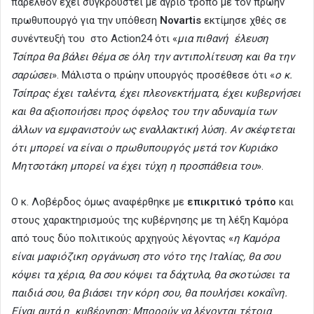
παρελθόν έχει συγκρουστεί με άγριο τρόπο με τον πρώην
πρωθυπουργό για την υπόθεση
Novartis
εκτίμησε χθές σε
συνέντευξή του στο Action24 ότι «
μια πιθανή έλευση
Τσίπρα θα βάλει θέμα σε όλη την αντιπολίτευση και θα την
σαρώσει
». Μάλιστα ο πρώην υπουργός προσέθεσε ότι «
ο κ.
Τσίπρας έχει ταλέντα, έχει πλεονεκτήματα, έχει κυβερνήσει
και θα αξιοποιήσει προς όφελος του την αδυναμία των
άλλων να εμφανιστούν ως εναλλακτική λύση. Αν σκέφτεται
ότι μπορεί να είναι ο πρωθυπουργός μετά τον Κυριάκο
Μητσοτάκη μπορεί να έχει τύχη η προσπάθεια του
».
Ο κ. Λοβέρδος όμως αναφέρθηκε με
επικριτικό τρόπο
και
στους χαρακτηρισμούς της κυβέρνησης με τη λέξη Καμόρα
από τους δύο πολιτικούς αρχηγούς λέγοντας «
η Καμόρα
είναι μαφιόζικη οργάνωση στο νότο της Ιταλίας, θα σου
κόψει τα χέρια, θα σου κόψει τα δάχτυλα, θα σκοτώσει τα
παιδιά σου, θα βιάσει την κόρη σου, θα πουλήσει κοκαΐνη.
Είναι αυτά η κυβέρνηση; Mπορούν να λέγονται τέτοια