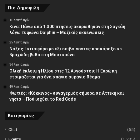
Πιο Δημοφιλή
10 λεπτά πρίν
Κίνα: Πάνω από 1.300 πτήσεις ακυρώθηκαν στη Σαγκάη
λόγω τυφώνα Dolphin – Μαζικές εκκενώσεις
25 λεπτά πρίν
Νάξος: Ιστιοφόρο με έξι επιβαίνοντες προσάραξε σε
βραχώδη βυθό στη Μουτσούνα
34 λεπτά πρίν
Ολική έκλειψη Ηλίου στις 12 Αυγούστου: Η Ευρώπη
ετοιμάζεται για ένα σπάνιο ουράνιο θέαμα
49 λεπτά πρίν
Φωτιές: «Κόκκινος» συναγερμός σήμερα σε Αττική και
νησιά – Πού ισχύει το Red Code
Κατηγορίες
Chat
(55)
Events
(1.235)