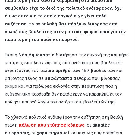
παραπομπή του Κώστα Καραμανλή στο δικαστικό
συμβούλιο είχε το δικό της πολιτικό ενδιαφέρον, όχι
όμως αυτό για το οποίο αρχικά είχε γίνει πολύ
συζήτηση, το αν δηλαδή θα υπάρξουν διαρροές από
γαλάζιους βουλευτές στην μυστική ψηφοφορία για την
παραπομπή του πρώην υπουργού.
Εκεί η
Νέα Δημοκρατία
διατήρησε την συνοχή της και πήρε
και τρεις επιπλέον ψήφους από ανεξάρτητους βουλευτές
αθροίζοντας τον
τελικό αριθμό των 157 βουλευτών
και
βάζοντας τέλος σε
ευφάνταστα σενάρια
που μιλούσαν
ακόμα και για πρόωρες εκλογές στην περίπτωση που η
κυβερνητική παράταξη δεν κατάφερνε να παραπέμψει τον
πρώην υπουργό λόγω του αντάρτικου βουλευτών της.
Το χθεσινό πολιτικό ενδιαφέρον την συζήτηση στη Βουλή
ήταν η
πόλωση που χτύπησε κόκκινο
, οι
ακραίες
εκφράσεις
, οι
χαρακτηρισμοί
και κυρίως η προσπάθεια