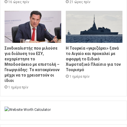
16 ώρες πρίν
21 ώρες πρίν
Συνδικαλιστής που μιλούσε
Η Τουρκία «γκριζάρει» ξανά
για διάλυση του ΕΣΥ,
το Αιγαίο και προκαλεί με
ευχαρίστησε το
αφορμή το Ειδικό
Μποδοσάκειο με επιστολή –
Χωροταξικό Πλαίσιο για τον
Γεωργιάδης: Το κατακρίνουν
Τουρισμό
μέχρι να το χρειαστούν οι
1 ημέρα πρίν
ίδιοι
1 ημέρα πρίν