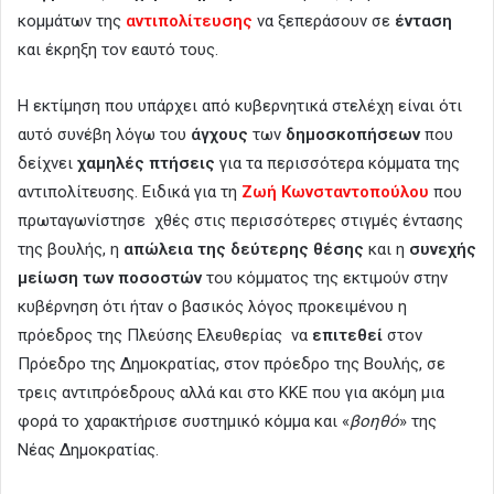
κομμάτων της
αντιπολίτευσης
να ξεπεράσουν σε
ένταση
και έκρηξη τον εαυτό τους.
Η εκτίμηση που υπάρχει από κυβερνητικά στελέχη είναι ότι
αυτό συνέβη λόγω του
άγχους
των
δημοσκοπήσεων
που
δείχνει
χαμηλές πτήσεις
για τα περισσότερα κόμματα της
αντιπολίτευσης. Ειδικά για τη
Ζωή Κωνσταντοπούλου
που
πρωταγωνίστησε χθές στις περισσότερες στιγμές έντασης
της βουλής, η
απώλεια της δεύτερης θέσης
και η
συνεχής
μείωση των ποσοστών
του κόμματος της εκτιμούν στην
κυβέρνηση ότι ήταν ο βασικός λόγος προκειμένου η
πρόεδρος της Πλεύσης Ελευθερίας να
επιτεθεί
στον
Πρόεδρο της Δημοκρατίας, στον πρόεδρο της Βουλής, σε
τρεις αντιπρόεδρους αλλά και στο ΚΚΕ που για ακόμη μια
φορά το χαρακτήρισε συστημικό κόμμα και «
βοηθό
» της
Νέας Δημοκρατίας.