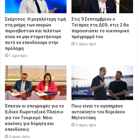
Σκέρτσος: Η μεγαλύτερη τιμή
Στις 9 Σεπτεμβρίου ο
στη μνήμη των νεκρών
Τσίπρας στη ΔΕΘ, στις 2 θα
πυροσβεστών και πιλότων
παρουσιάσει το οικονομικό
είναι να μην σταματήσουμε
πρόγραμμά του
ποτέ να επενδύουμε στην
2 ώρες πρίν
πρόληψη
1 ώρα πρίν
Έπεσαν οι υπογραφές για το
Ποιο είναι το αγαπημένο
Ειδικό Χωροταξικό Πλαίσιο
αυτοκίνητο του Κυριάκου
για τον Τουρισμό: Νέοι
Μητσοτάκη
κανόνες για δόμηση και
3 ώρες πρίν
επενδύσεις
3 ώρες πρίν