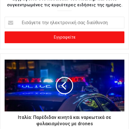
συγκεντρωμένες τις κυριότερες ειδήσεις της ημέρας.
Ε
ι
σ
ά
γ
ε
τ
ε
τ
η
ν
η
λ
ε
κ
τ
ρ
Ιταλία: Παρέδιδαν κινητά και ναρκωτικά σε
ο
φυλακισμένους με drones
ν