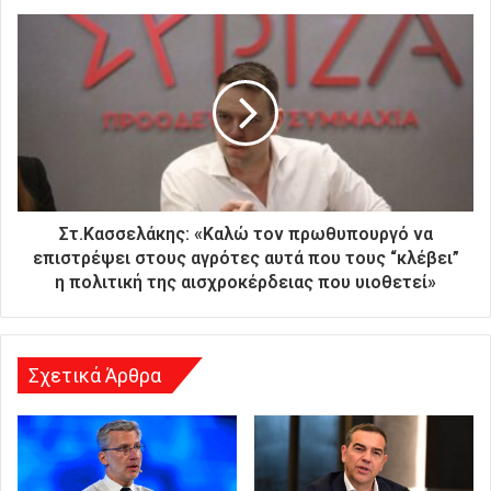
ι
κ
ή
σ
α
ς
δ
ι
ε
ύ
Στ.Κασσελάκης: «Καλώ τον πρωθυπουργό να
θ
επιστρέψει στους αγρότες αυτά που τους “κλέβει”
υ
η πολιτική της αισχροκέρδειας που υιοθετεί»
ν
σ
η
Σχετικά Άρθρα