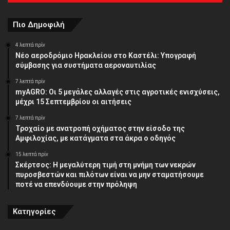
διεύθυνση
Πιο Δημοφιλή
4 λεπτά πρίν
Νέο αεροδρόμιο Ηρακλείου στο Καστέλι: Υπογραφή
σύμβασης για συστήματα αεροναυτιλίας
7 λεπτά πρίν
myAGRO: Οι 5 μεγάλες αλλαγές στις αγροτικές ενισχύσεις,
μέχρι 15 Σεπτεμβρίου οι αιτήσεις
7 λεπτά πρίν
Τροχαίο με ανατροπή οχήματος στην είσοδο της
Αμφιλοχίας, με κατάγματα στα άκρα ο οδηγός
15 λεπτά πρίν
Σκέρτσος: Η μεγαλύτερη τιμή στη μνήμη των νεκρών
πυροσβεστών και πιλότων είναι να μην σταματήσουμε
ποτέ να επενδύουμε στην πρόληψη
Κατηγορίες