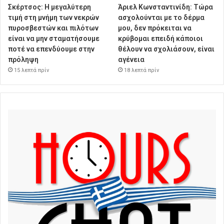
Σκέρτσος: Η μεγαλύτερη
Άριελ Κωνσταντινίδη: Τώρα
τιμή στη μνήμη των νεκρών
ασχολούνται με το δέρμα
πυροσβεστών και πιλότων
μου, δεν πρόκειται να
είναι να μην σταματήσουμε
κρύβομαι επειδή κάποιοι
ποτέ να επενδύουμε στην
θέλουν να σχολιάσουν, είναι
πρόληψη
αγένεια
15 λεπτά πρίν
18 λεπτά πρίν