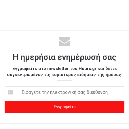
Η ημερήσια ενημέρωσή σας
Εγγραφείτε στο newsletter του Hours.gr και δείτε
συγκεντρωμένες τις κυριότερες ειδήσεις της ημέρας.
Ε
ι
σ
ά
γ
ε
τ