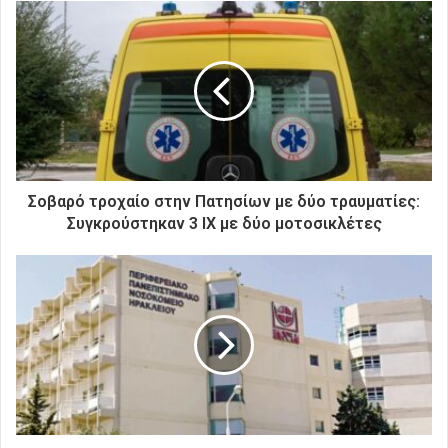
ε
τ
η
ν
η
λ
ε
κ
τ
ρ
Σοβαρό τροχαίο στην Πατησίων με δύο τραυματίες:
ο
Συγκρούστηκαν 3 ΙΧ με δύο μοτοσικλέτες
ν
ι
κ
ή
σ
α
ς
δ
ι
ε