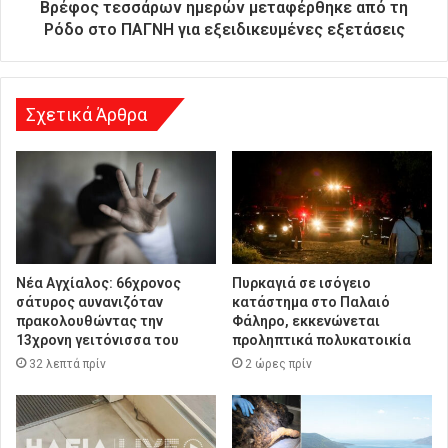
ύ
Βρέφος τεσσάρων ημερών μεταφέρθηκε από τη
θ
Ρόδο στο ΠΑΓΝΗ για εξειδικευμένες εξετάσεις
υ
ν
σ
η
Σχετικά Άρθρα
Νέα Αγχίαλος: 66χρονος
Πυρκαγιά σε ισόγειο
σάτυρος αυνανιζόταν
κατάστημα στο Παλαιό
πρακολουθώντας την
Φάληρο, εκκενώνεται
13χρονη γειτόνισσα του
προληπτικά πολυκατοικία
32 λεπτά πρίν
2 ώρες πρίν