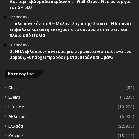
Δεύτερη εβδομάδα κερδών στη Wall Street: Νέο ρεκόρ για
τον SP 500
22 λεπτά πρίν
«Πόλεμος» Σάντσεθ – Μελόνι λόγω της Θέουτα: Η Ισπανία
επιβάλλει και αυτή έλεγχους στα σύνορα σε πτήσεις και
πλοία από Ιταλία
26 λεπτά πρίν
Οι ΗΠΑ «βλέπουν» σύντομα μια συμφωνία για τα Στενά του
Ορμούζ, «υπάρχει πρόοδος μεταξύ Ιράν και Ομάν»
Κατηγορίες
Chat
(55)
Events
(1.233)
Lifestyle
(10.203)
Αθλητικά
(5.909)
Ελλάδα
(22.905)
Κόσμος
(15.110)