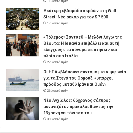
11 λεπτά πρίν
Δεύτερη εβδομάδα κερδών στη Wall
Street: Νέο ρεκόρ για τον SP 500
17 λεπτά πρίν
«Πόλεμος» Σάντσεθ – Μελόνι λόγω της
Θέουτα: Η Ισπανία επιβάλλει και αυτή
έλεγχους στα σύνορα σε πτήσεις και
πλοία από Ιταλία
22 λεπτά πρίν
Οι ΗΠΑ «βλέπουν» σύντομα μια συμφωνία
για τα Στενά του Ορμούζ, «υπάρχει
πρόοδος μεταξύ Ιράν και Ομάν»
26 λεπτά πρίν
Νέα Αγχίαλος: 66χρονος σάτυρος
αυνανιζόταν πρακολουθώντας την
13χρονη γειτόνισσα του
30 λεπτά πρίν