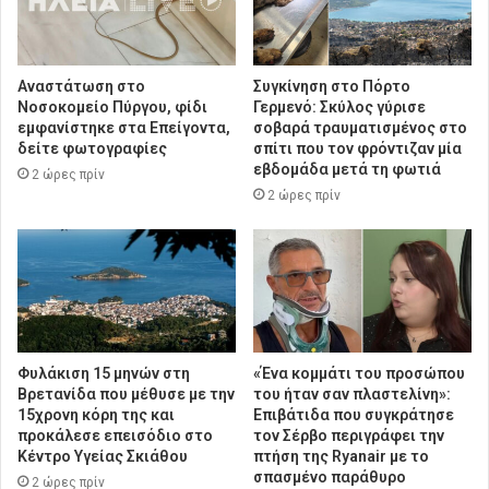
Αναστάτωση στο
Συγκίνηση στο Πόρτο
Νοσοκομείο Πύργου, φίδι
Γερμενό: Σκύλος γύρισε
εμφανίστηκε στα Επείγοντα,
σοβαρά τραυματισμένος στο
δείτε φωτογραφίες
σπίτι που τον φρόντιζαν μία
εβδομάδα μετά τη φωτιά
2 ώρες πρίν
2 ώρες πρίν
Φυλάκιση 15 μηνών στη
«Ένα κομμάτι του προσώπου
Βρετανίδα που μέθυσε με την
του ήταν σαν πλαστελίνη»:
15χρονη κόρη της και
Επιβάτιδα που συγκράτησε
προκάλεσε επεισόδιο στο
τον Σέρβο περιγράφει την
Κέντρο Υγείας Σκιάθου
πτήση της Ryanair με το
σπασμένο παράθυρο
2 ώρες πρίν