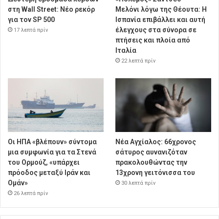
στη Wall Street: Νέο ρεκόρ
Μελόνι λόγω της Θέουτα: Η
για τον SP 500
Ισπανία επιβάλλει και αυτή
έλεγχους στα σύνορα σε
17 λεπτά πρίν
πτήσεις και πλοία από
Ιταλία
22 λεπτά πρίν
Οι ΗΠΑ «βλέπουν» σύντομα
Νέα Αγχίαλος: 66χρονος
μια συμφωνία για τα Στενά
σάτυρος αυνανιζόταν
του Ορμούζ, «υπάρχει
πρακολουθώντας την
πρόοδος μεταξύ Ιράν και
13χρονη γειτόνισσα του
Ομάν»
30 λεπτά πρίν
26 λεπτά πρίν