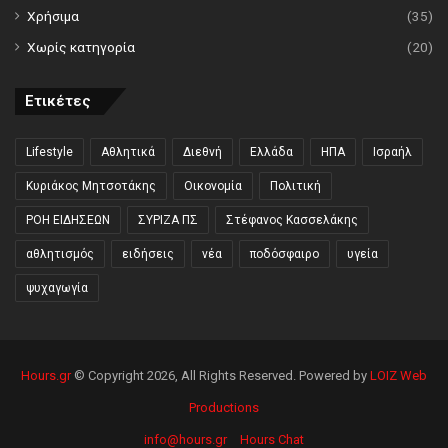
Χρήσιμα
(35)
Χωρίς κατηγορία
(20)
Ετικέτες
Lifestyle
Αθλητικά
Διεθνή
Ελλάδα
ΗΠΑ
Ισραήλ
Κυριάκος Μητσοτάκης
Οικονομία
Πολιτική
ΡΟΗ ΕΙΔΗΣΕΩΝ
ΣΥΡΙΖΑ ΠΣ
Στέφανος Κασσελάκης
αθλητισμός
ειδήσεις
νέα
ποδόσφαιρο
υγεία
ψυχαγωγία
Hours.gr
© Copyright 2026, All Rights Reserved. Powered by
LOIZ Web
Productions
info@hours.gr
Hours Chat