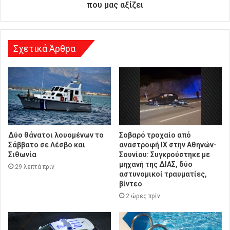
ν
που μας αξίζει
σ
η
Σχετικά Άρθρα
Δύο θάνατοι λουομένων το
Σοβαρό τροχαίο από
Σάββατο σε Λέσβο και
αναστροφή ΙΧ στην Αθηνών-
Σιθωνία
Σουνίου: Συγκρούστηκε με
μηχανή της ΔΙΑΣ, δύο
29 λεπτά πρίν
αστυνομικοί τραυματίες,
βίντεο
2 ώρες πρίν