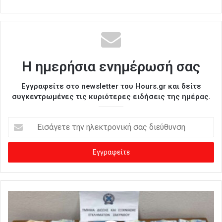
Η ημερήσια ενημέρωσή σας
Εγγραφείτε στο newsletter του Hours.gr και δείτε
συγκεντρωμένες τις κυριότερες ειδήσεις της ημέρας.
Ε
ι
σ
ά
γ
ε
τ
ε
τ
η