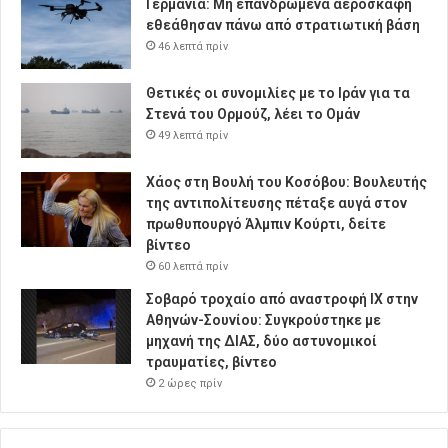
Γερμανία: Μη επανδρωμένα αεροσκάφη
εθεάθησαν πάνω από στρατιωτική βάση
46 λεπτά πρίν
Θετικές οι συνομιλίες με το Ιράν για τα
Στενά του Ορμούζ, λέει το Ομάν
49 λεπτά πρίν
Χάος στη Βουλή του Κοσόβου: Βουλευτής
της αντιπολίτευσης πέταξε αυγά στον
πρωθυπουργό Άλμπιν Κούρτι, δείτε
βίντεο
60 λεπτά πρίν
Σοβαρό τροχαίο από αναστροφή ΙΧ στην
Αθηνών-Σουνίου: Συγκρούστηκε με
μηχανή της ΔΙΑΣ, δύο αστυνομικοί
τραυματίες, βίντεο
2 ώρες πρίν