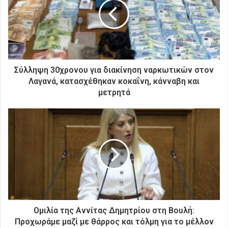
ν
η
λ
ε
κ
τ
ρ
Σύλληψη 30χρονου για διακίνηση ναρκωτικών στον
ο
Λαγανά, κατασχέθηκαν κοκαΐνη, κάνναβη και
ν
μετρητά
ι
κ
ή
σ
α
ς
δ
ι
ε
ύ
θ
Ομιλία της Αννίτας Δημητρίου στη Βουλή:
υ
Προχωράμε μαζί με θάρρος και τόλμη για το μέλλον