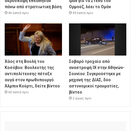
αεροσκάφη εθεάθησαν
Ιράν για τα Στενά του
πάνω από στρατιωτική βάση
Ορμούζ, λέει το Ομάν
46 λεπτά πρίν
49 λεπτά πρίν
Χάος στη Βουλή του
Σοβαρό τροχαίο από
Κοσόβου: Βουλευτής της
αναστροφή ΙΧ στην Αθηνών-
αντιπολίτευσης πέταξε
Σουνίου: Συγκρούστηκε με
αυγά στον πρωθυπουργό
μηχανή της ΔΙΑΣ, δύο
Άλμπιν Κούρτι, δείτε βίντεο
αστυνομικοί τραυματίες,
βίντεο
60 λεπτά πρίν
2 ώρες πρίν