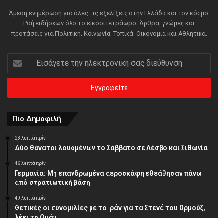
Άμεση ενημέρωση για όλες τις εξελίξεις στην Ελλάδα και τον κόσμο.
Ροή ειδήσεων όλο το εικοσιτετράωρο. Άρθρα, γνώμες και
προτάσεις για Πολιτική, Κοινωνία, Τοπικά, Οικονομία και Αθλητικά.
Εισάγετε
την
ηλεκτρονική
σας
διεύθυνση
Πιο Δημοφιλή
28 λεπτά πρίν
Δύο θάνατοι λουομένων το Σάββατο σε Λέσβο και Σιθωνία
46 λεπτά πρίν
Γερμανία: Μη επανδρωμένα αεροσκάφη εθεάθησαν πάνω
από στρατιωτική βάση
49 λεπτά πρίν
Θετικές οι συνομιλίες με το Ιράν για τα Στενά του Ορμούζ,
λέει το Ομάν