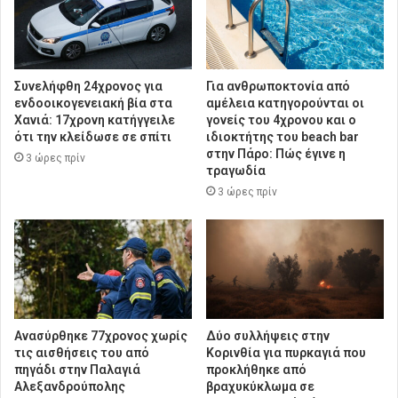
Συνελήφθη 24χρονος για
Για ανθρωποκτονία από
ενδοοικογενειακή βία στα
αμέλεια κατηγορούνται οι
Χανιά: 17χρονη κατήγγειλε
γονείς του 4χρονου και ο
ότι την κλείδωσε σε σπίτι
ιδιοκτήτης του beach bar
στην Πάρο: Πώς έγινε η
3 ώρες πρίν
τραγωδία
3 ώρες πρίν
Ανασύρθηκε 77χρονος χωρίς
Δύο συλλήψεις στην
τις αισθήσεις του από
Κορινθία για πυρκαγιά που
πηγάδι στην Παλαγιά
προκλήθηκε από
Αλεξανδρούπολης
βραχυκύκλωμα σε