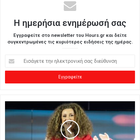
Η ημερήσια ενημέρωσή σας
Εγγραφείτε στο newsletter του Hours.gr και δείτε
συγκεντρωμένες τις κυριότερες ειδήσεις της ημέρας.
Ε
ι
σ
ά
γ
ε
τ
ε
τ
η
ν
η
λ