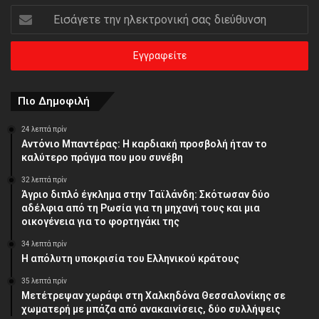
Εισάγετε
την
ηλεκτρονική
σας
διεύθυνση
Πιο Δημοφιλή
24 λεπτά πρίν
Αντόνιο Μπαντέρας: Η καρδιακή προσβολή ήταν το
καλύτερο πράγμα που μου συνέβη
32 λεπτά πρίν
Άγριο διπλό έγκλημα στην Ταϊλάνδη: Σκότωσαν δύο
αδέλφια από τη Ρωσία για τη μηχανή τους και μια
οικογένεια για το φορτηγάκι της
34 λεπτά πρίν
Η απόλυτη υποκρισία του Ελληνικού κράτους
35 λεπτά πρίν
Μετέτρεψαν χωράφι στη Χαλκηδόνα Θεσσαλονίκης σε
χωματερή με μπάζα από ανακαινίσεις, δύο συλλήψεις