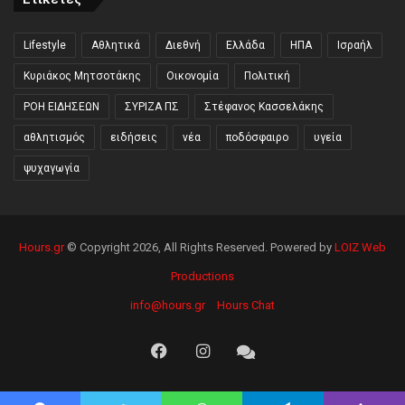
Lifestyle
Αθλητικά
Διεθνή
Ελλάδα
ΗΠΑ
Ισραήλ
Κυριάκος Μητσοτάκης
Οικονομία
Πολιτική
ΡΟΗ ΕΙΔΗΣΕΩΝ
ΣΥΡΙΖΑ ΠΣ
Στέφανος Κασσελάκης
αθλητισμός
ειδήσεις
νέα
ποδόσφαιρο
υγεία
ψυχαγωγία
Hours.gr
© Copyright 2026, All Rights Reserved. Powered by
LOIZ Web
Productions
info@hours.gr
Hours Chat
Facebook
Instagram
Hours
Chat