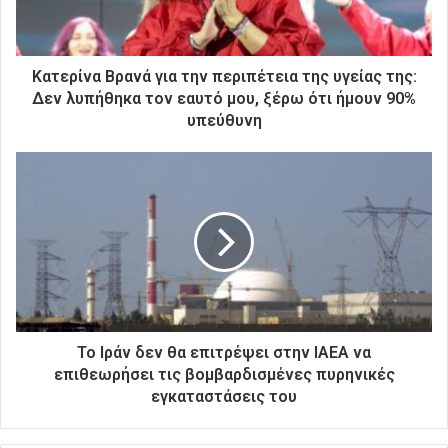
ε
κ
τ
ρ
Κατερίνα Βρανά για την περιπέτεια της υγείας της:
ο
Δεν λυπήθηκα τον εαυτό μου, ξέρω ότι ήμουν 90%
ν
υπεύθυνη
ι
κ
ή
σ
α
ς
δ
ι
ε
ύ
θ
Το Ιράν δεν θα επιτρέψει στην ΙΑΕΑ να
υ
επιθεωρήσει τις βομβαρδισμένες πυρηνικές
ν
εγκαταστάσεις του
σ
η