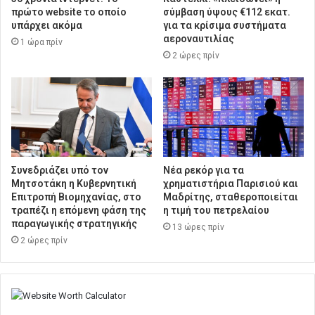
πρώτο website το οποίο
σύμβαση ύψους €112 εκατ.
υπάρχει ακόμα
για τα κρίσιμα συστήματα
αεροναυτιλίας
1 ώρα πρίν
2 ώρες πρίν
Συνεδριάζει υπό τον
Νέα ρεκόρ για τα
Μητσοτάκη η Κυβερνητική
χρηματιστήρια Παρισιού και
Επιτροπή Βιομηχανίας, στο
Μαδρίτης, σταθεροποιείται
τραπέζι η επόμενη φάση της
η τιμή του πετρελαίου
παραγωγικής στρατηγικής
13 ώρες πρίν
2 ώρες πρίν