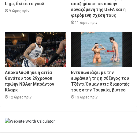
Liga, δείτε το γκολ
αποζημίωση σε πρώην
εργαζόμενη της UEFA και η
9 ώρες πρίν
φερόμενη σχέση τους
11 ώρες πρίν
Αποκαλύφθηκε η αιτία
Εντυπωσιάζει με την
θανάτου του 29χρονου
εμφάνισή της η σύζυγος του
πρώην NBAer Μπράντον
Τζέντι Όσμαν στις διακοπές
Κλαρκ
τους στην Τουρκία, βίντεο
12 ώρες πρίν
13 ώρες πρίν