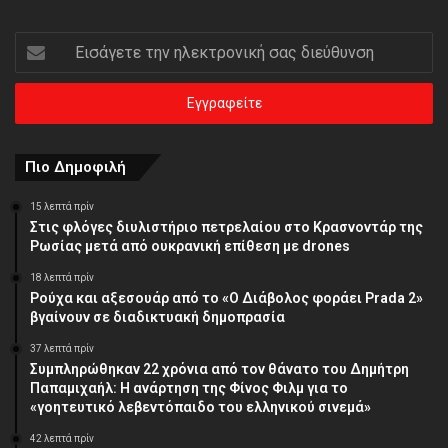
Εισάγετε
την
ηλεκτρονική
σας
διεύθυνση
Πιο Δημοφιλή
15 λεπτά πρίν
Στις φλόγες διυλιστήριο πετρελαίου στο Κρασνοντάρ της
Ρωσίας μετά από ουκρανική επίθεση με drones
18 λεπτά πρίν
Ρούχα και αξεσουάρ από το «Ο Διάβολος φοράει Prada 2»
βγαίνουν σε διαδικτυακή δημοπρασία
37 λεπτά πρίν
Συμπληρώθηκαν 22 χρόνια από τον θάνατο του Δημήτρη
Παπαμιχαήλ: Η ανάρτηση της Φίνος Φιλμ για το
«γοητευτικό λεβεντόπαιδο του ελληνικού σινεμά»
42 λεπτά πρίν