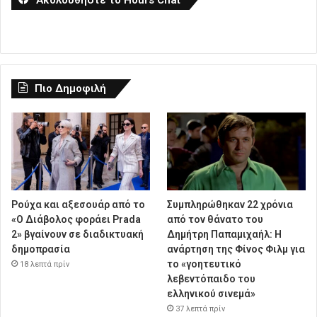
Πιο Δημοφιλή
Ρούχα και αξεσουάρ από το
Συμπληρώθηκαν 22 χρόνια
«Ο Διάβολος φοράει Prada
από τον θάνατο του
2» βγαίνουν σε διαδικτυακή
Δημήτρη Παπαμιχαήλ: Η
δημοπρασία
ανάρτηση της Φίνος Φιλμ για
το «γοητευτικό
18 λεπτά πρίν
λεβεντόπαιδο του
ελληνικού σινεμά»
37 λεπτά πρίν