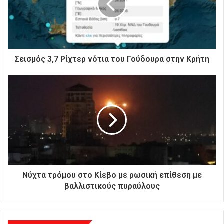
η
λ
ε
κ
τ
ρ
Σεισμός 3,7 Ρίχτερ νότια του Γούδουρα στην Κρήτη
ο
ν
ι
κ
ή
σ
α
ς
δ
ι
ε
Νύχτα τρόμου στο Κίεβο με ρωσική επίθεση με
ύ
βαλλιστικούς πυραύλους
θ
υ
ν