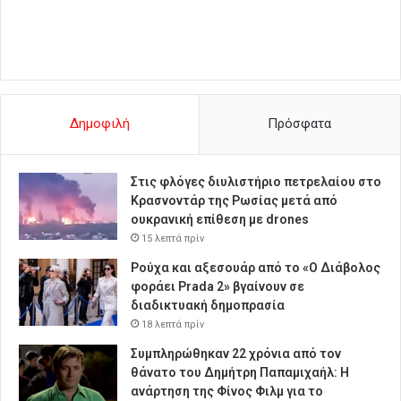
Δημοφιλή
Πρόσφατα
Στις φλόγες διυλιστήριο πετρελαίου στο
Κρασνοντάρ της Ρωσίας μετά από
ουκρανική επίθεση με drones
15 λεπτά πρίν
Ρούχα και αξεσουάρ από το «Ο Διάβολος
φοράει Prada 2» βγαίνουν σε
διαδικτυακή δημοπρασία
18 λεπτά πρίν
Συμπληρώθηκαν 22 χρόνια από τον
θάνατο του Δημήτρη Παπαμιχαήλ: Η
ανάρτηση της Φίνος Φιλμ για το