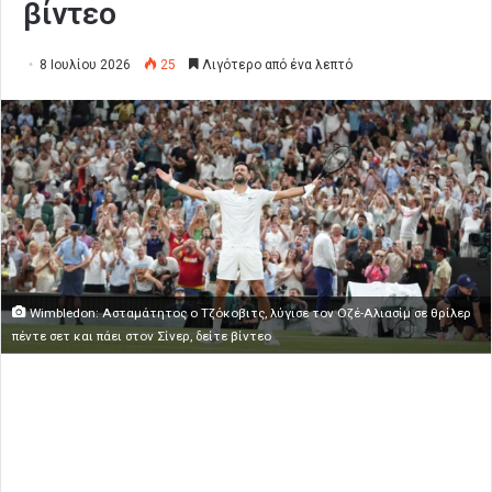
βίντεο
8 Ιουλίου 2026
25
Λιγότερο από ένα λεπτό
Wimbledon: Ασταμάτητος ο Τζόκοβιτς, λύγισε τον Οζέ-Αλιασίμ σε θρίλερ
πέντε σετ και πάει στον Σίνερ, δείτε βίντεο