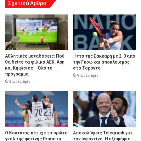
σ
Σχετικά Άρθρα
η
Αθλητικές μεταδόσεις: Πού
Ήττα της Σάκκαρη με 2-0 από
θα δείτε τα φιλικά ΑΕΚ, Άρη
την Γκοφ και αποκλεισμός
και Κηφισιάς – Όλο το
στο Τορόντο
πρόγραμμα
9 ώρες πρίν
3 ώρες πρίν
Ο Κούτσιας πέτυχε το πρώτο
Αποκαλύψεις Telegraph για
γκολ της φετινής Primeira
τον Ινφαντίνο: Η εξαψήφια