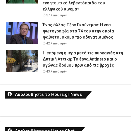
«γοητευτικό λεβεντόπαιδο του
ελληνικού σινεμά»
37 λεπτά πρίν
Ένας άλλος Τζον Γκούντμαν: H νέα
φωτογραφία στα 74 του στην οποία
φαίνεται ακόμα πιο αδυνατισμένος
42 λεπτά πρίν
Η επόμενη ημέρα μετά τις πυρκαγιές στη
Δυτική Αττική: Τα έργα Antinero και ο
αγώνας δρόμου πριν από τις βροχές
43 λεπτά πρίν
Ακολουθήστε το Hours.gr News
Ακολουθήστε το Hours Chat