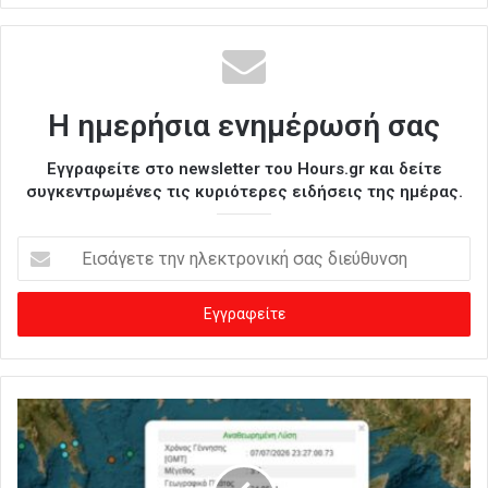
Η ημερήσια ενημέρωσή σας
Εγγραφείτε στο newsletter του Hours.gr και δείτε
συγκεντρωμένες τις κυριότερες ειδήσεις της ημέρας.
Ε
ι
σ
ά
γ
ε
τ
ε
τ
η
ν