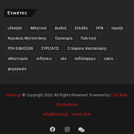
Ετικέτες
Lifestyle
Αθλητικά
Διεθνή
Ελλάδα
ΗΠΑ
Ισραήλ
Κυριάκος Μητσοτάκης
Οικονομία
Πολιτική
ΡΟΗ ΕΙΔΗΣΕΩΝ
ΣΥΡΙΖΑ ΠΣ
Στέφανος Κασσελάκης
αθλητισμός
ειδήσεις
νέα
ποδόσφαιρο
υγεία
ψυχαγωγία
Hours.gr
© Copyright 2026, All Rights Reserved. Powered by
LOIZ Web
Productions
info@hours.gr
Hours Chat
Facebook
Instagram
Hours