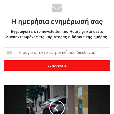
Η ημερήσια ενημέρωσή σας
Εγγραφείτε στο newsletter του Hours.gr και δείτε
συγκεντρωμένες τις κυριότερες ειδήσεις της ημέρας.
Ε
ι
σ
ά
γ
ε
τ
ε
τ
η
ν
η