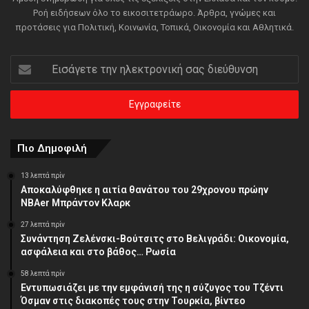
Ροή ειδήσεων όλο το εικοσιτετράωρο. Άρθρα, γνώμες και
προτάσεις για Πολιτική, Κοινωνία, Τοπικά, Οικονομία και Αθλητικά.
Εισάγετε
την
ηλεκτρονική
σας
διεύθυνση
Πιο Δημοφιλή
13 λεπτά πρίν
Αποκαλύφθηκε η αιτία θανάτου του 29χρονου πρώην
NBAer Μπράντον Κλαρκ
27 λεπτά πρίν
Συνάντηση Ζελένσκι-Βούτσιτς στο Βελιγράδι: Οικονομία,
ασφάλεια και στο βάθος… Ρωσία
58 λεπτά πρίν
Εντυπωσιάζει με την εμφάνισή της η σύζυγος του Τζέντι
Όσμαν στις διακοπές τους στην Τουρκία, βίντεο