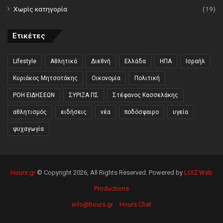
Χωρίς κατηγορία
(19)
Ετικέτες
Lifestyle
Αθλητικά
Διεθνή
Ελλάδα
ΗΠΑ
Ισραήλ
Κυριάκος Μητσοτάκης
Οικονομία
Πολιτική
ΡΟΗ ΕΙΔΗΣΕΩΝ
ΣΥΡΙΖΑ ΠΣ
Στέφανος Κασσελάκης
αθλητισμός
ειδήσεις
νέα
ποδόσφαιρο
υγεία
ψυχαγωγία
Hours.gr
© Copyright 2026, All Rights Reserved. Powered by
LOIZ Web
Productions
info@hours.gr
Hours Chat