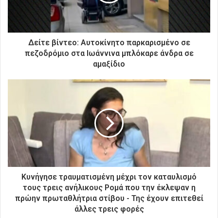
λ
ε
κ
τ
ρ
Δείτε βίντεο: Αυτοκίνητο παρκαρισμένο σε
ο
πεζοδρόμιο στα Ιωάννινα μπλόκαρε άνδρα σε
ν
αμαξίδιο
ι
κ
ή
σ
α
ς
δ
ι
ε
ύ
θ
Κυνήγησε τραυματισμένη μέχρι τον καταυλισμό
υ
τους τρεις ανήλικους Ρομά που την έκλεψαν η
ν
πρώην πρωταθλήτρια στίβου - Της έχουν επιτεθεί
σ
άλλες τρεις φορές
η