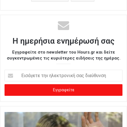
Η ημερήσια ενημέρωσή σας
Εγγραφείτε στο newsletter του Hours.gr και δείτε
συγκεντρωμένες τις κυριότερες ειδήσεις της ημέρας.
Ε
ι
σ
ά
γ
ε
τ
ε
τ
η