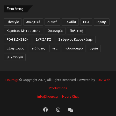
Ετικέτες
Lifestyle
Αθλητικά
Διεθνή
Ελλάδα
ΗΠΑ
Ισραήλ
Κυριάκος Μητσοτάκης
Οικονομία
Πολιτική
ΡΟΗ ΕΙΔΗΣΕΩΝ
ΣΥΡΙΖΑ ΠΣ
Στέφανος Κασσελάκης
αθλητισμός
ειδήσεις
νέα
ποδόσφαιρο
υγεία
ψυχαγωγία
Hours.gr
© Copyright 2026, All Rights Reserved. Powered by
LOIZ Web
Productions
info@hours.gr
Hours Chat
Facebook
Instagram
Hours