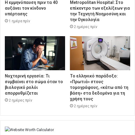
Η εμμηνόπαυση πριν τα 40
Metropolitan Hospital: Στο
αυξάνει τον κίνδυνο
επίκεντρο των εξελίξεων για
υπέρτασης
την Τεχνητή Νοημοσύνη και
την Ογκολογία
1 ημέρα πρίν
2 ημέρες πρίν
Νυχτερινή εργασία: Τι
Το ελληνικό παράδοξο:
συμβαίνει στο σώμα όταν το
«Πρωτιά» στους
βιολογικό ρολόι
τομογράφους, «κάτω από τη
απορρυθμίζεται
βάση» στα δεδομένα για τη
χρήση τους
2 ημέρες πρίν
2 ημέρες πρίν