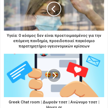
ν
η
λ
ε
κ
τ
ρ
Υγεία: Ο κόσμος δεν είναι προετοιμασμένος για την
ο
επόμενη πανδημία, προειδοποιεί παγκόσμιο
ν
παρατηρητήριο υγειονομικών κρίσεων
ι
κ
ή
σ
α
ς
δ
ι
ε
ύ
θ
Greek Chat room | Δωρεάν τσατ | Ανώνυμο τσατ |
υ
Hours.gr