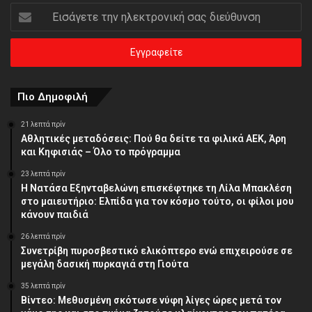
Εισάγετε
την
ηλεκτρονική
σας
διεύθυνση
Πιο Δημοφιλή
21 λεπτά πρίν
Αθλητικές μεταδόσεις: Πού θα δείτε τα φιλικά ΑΕΚ, Άρη
και Κηφισιάς – Όλο το πρόγραμμα
23 λεπτά πρίν
Η Νατάσα Εξηνταβελώνη επισκέφτηκε τη Λίλα Μπακλέση
στο μαιευτήριο: Ελπίδα για τον κόσμο τούτο, οι φίλοι μου
κάνουν παιδιά
26 λεπτά πρίν
Συνετρίβη πυροσβεστικό ελικόπτερο ενώ επιχειρούσε σε
μεγάλη δασική πυρκαγιά στη Γιούτα
35 λεπτά πρίν
Βίντεο: Μεθυσμένη σκότωσε νύφη λίγες ώρες μετά τον