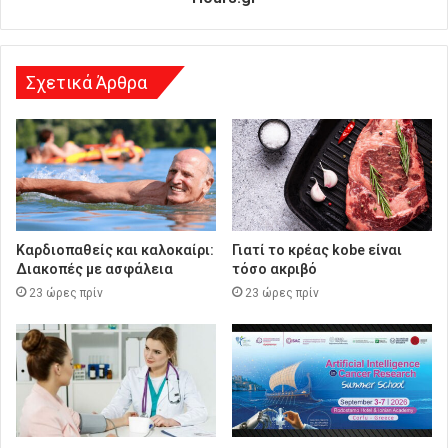
ν
σ
η
Σχετικά Άρθρα
Καρδιοπαθείς και καλοκαίρι:
Γιατί το κρέας kobe είναι
Διακοπές με ασφάλεια
τόσο ακριβό
23 ώρες πρίν
23 ώρες πρίν