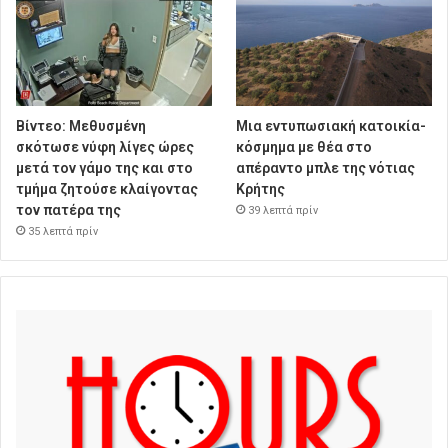
Βίντεο: Μεθυσμένη
Μια εντυπωσιακή κατοικία-
σκότωσε νύφη λίγες ώρες
κόσμημα με θέα στο
μετά τον γάμο της και στο
απέραντο μπλε της νότιας
τμήμα ζητούσε κλαίγοντας
Κρήτης
τον πατέρα της
39 λεπτά πρίν
35 λεπτά πρίν