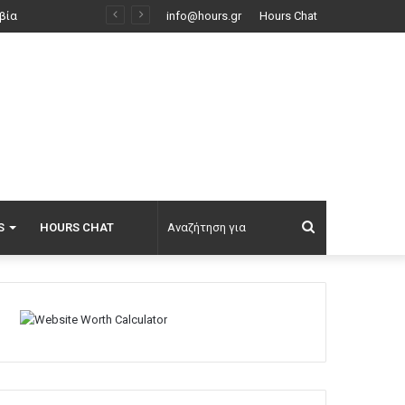
Γκολ ο Παυλίδης στη εξάρα της Μπενφίκα στη Χαρτς και μια ανάσα από τα play-offs του Europa League, δείτε τα γκολ
info@hours.gr
Hours Chat
Αναζήτηση
S
HOURS CHAT
για