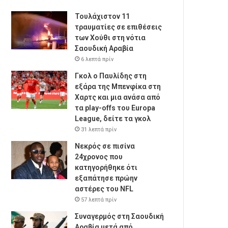
Τουλάχιστον 11
τραυματίες σε επιθέσεις
των Χούθι στη νότια
Σαουδική Αραβία
6 λεπτά πρίν
Γκολ ο Παυλίδης στη
εξάρα της Μπενφίκα στη
Χαρτς και μια ανάσα από
τα play-offs του Europa
League, δείτε τα γκολ
31 λεπτά πρίν
Νεκρός σε πισίνα
24χρονος που
κατηγορήθηκε ότι
εξαπάτησε πρώην
αστέρες του NFL
57 λεπτά πρίν
Συναγερμός στη Σαουδική
Αραβία μετά από