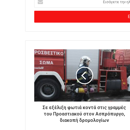
ι
σ
ά
γ
ε
τ
ε
τ
η
ν
η
λ
ε
κ
τ
ρ
ο
Σε εξέλιξη φωτιά κοντά στις γραμμές
ν
του Προαστιακού στον Ασπρόπυργο,
ι
διακοπή δρομολογίων
κ
ή