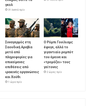
γκολ
31 λεπτά πρίν
Συναγερμός στη
Ο Ρόμπι Γουίλιαμς
Σαουδική Αραβία
έφυγε, αλλά το
μετά από
γιγαντιαίο ρομπότ
πληροφορίες για
του έμεινε και
επικείμενες
«τρομάζει» τους
επιθέσεις από
γείτονες
ιρακινές οργανώσεις
2 ώρες πρίν
και Χούθι
1 ώρα πρίν