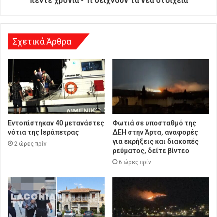
πέντε χρόνια - Τι δείχνουν τα νέα στοιχεία
ν
σ
η
Σχετικά Άρθρα
Εντοπίστηκαν 40 μετανάστες
Φωτιά σε υποσταθμό της
νότια της Ιεράπετρας
ΔΕΗ στην Άρτα, αναφορές
για εκρήξεις και διακοπές
2 ώρες πρίν
ρεύματος, δείτε βίντεο
6 ώρες πρίν