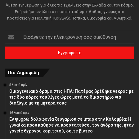
Άμεση ενημέρωση για όλες τις εξελίξεις στην Ελλάδα και τον κόσμο.
Ροή ειδήσεων όλο το εικοσιτετράωρο. Άρθρα, γνώμες και
προτάσεις για Πολιτική, Κοινωνία, Τοπικά, Οικονομία και Αθλητικά.
Εισάγετε
την
ηλεκτρονική
σας
διεύθυνση
Πιο Δημοφιλή
5 λεπτά πρίν
Οικογενειακό δράμα στις ΗΠΑ: Πατέρας βρέθηκε νεκρός με
τις δύο κόρες του λίγες ώρες μετά το δικαστήριο για
διαζύγιο με τη μητέρα τους
16 λεπτά πρίν
Εν ψυχρώ δολοφονία ζευγαριού σε μπαρ στην Κολομβία: Η
γυναίκα προσπάθησε να προστατεύσει τον άνδρα της, ήταν
γονείς 6χρονου κοριτσιού, δείτε βίντεο