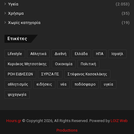
Υγεία
(2.053)
Χρήσιμα
(35)
Χωρίς κατηγορία
(19)
Ετικέτες
Lifestyle
Αθλητικά
Διεθνή
Ελλάδα
ΗΠΑ
Ισραήλ
Κυριάκος Μητσοτάκης
Οικονομία
Πολιτική
ΡΟΗ ΕΙΔΗΣΕΩΝ
ΣΥΡΙΖΑ ΠΣ
Στέφανος Κασσελάκης
αθλητισμός
ειδήσεις
νέα
ποδόσφαιρο
υγεία
ψυχαγωγία
Hours.gr
© Copyright 2026, All Rights Reserved. Powered by
LOIZ Web
Productions