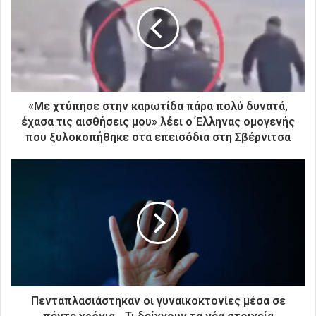
η
ν
η
λ
ε
κ
τ
ρ
«Με χτύπησε στην καρωτίδα πάρα πολύ δυνατά,
ο
έχασα τις αισθήσεις μου» λέει ο Έλληνας ομογενής
ν
που ξυλοκοπήθηκε στα επεισόδια στη Σβέρνιτσα
ι
κ
ή
σ
α
ς
δ
ι
ε
ύ
θ
Πενταπλασιάστηκαν οι γυναικοκτονίες μέσα σε
υ