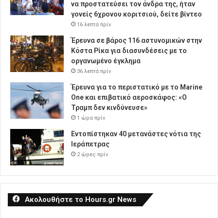
να προστατεύσει τον άνδρα της, ήταν
γονείς 6χρονου κοριτσιού, δείτε βίντεο
16 λεπτά πρίν
Έρευνα σε βάρος 116 αστυνομικών στην
Κόστα Ρίκα για διασυνδέσεις με το
οργανωμένο έγκλημα
36 λεπτά πρίν
Έρευνα για το περιστατικό με το Marine
One και επιβατικό αεροσκάφος: «Ο
Τραμπ δεν κινδύνευσε»
1 ώρα πρίν
Εντοπίστηκαν 40 μετανάστες νότια της
Ιεράπετρας
2 ώρες πρίν
Ακολουθήστε το Hours.gr News