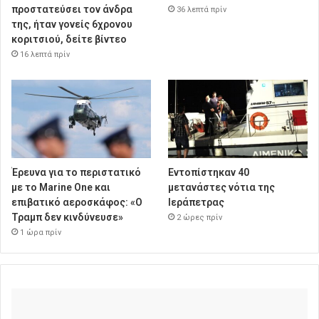
προστατεύσει τον άνδρα
36 λεπτά πρίν
της, ήταν γονείς 6χρονου
κοριτσιού, δείτε βίντεο
16 λεπτά πρίν
Έρευνα για το περιστατικό
Εντοπίστηκαν 40
με το Marine One και
μετανάστες νότια της
επιβατικό αεροσκάφος: «Ο
Ιεράπετρας
Τραμπ δεν κινδύνευσε»
2 ώρες πρίν
1 ώρα πρίν