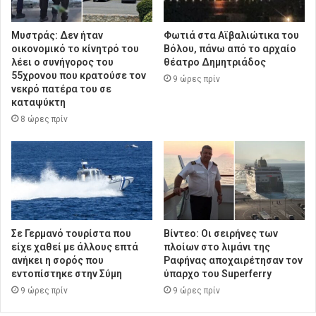
Μυστράς: Δεν ήταν
Φωτιά στα Αϊβαλιώτικα του
οικονομικό το κίνητρό του
Βόλου, πάνω από το αρχαίο
λέει ο συνήγορος του
θέατρο Δημητριάδος
55χρονου που κρατούσε τον
9 ώρες πρίν
νεκρό πατέρα του σε
καταψύκτη
8 ώρες πρίν
Σε Γερμανό τουρίστα που
Βίντεο: Οι σειρήνες των
είχε χαθεί με άλλους επτά
πλοίων στο λιμάνι της
ανήκει η σορός που
Ραφήνας αποχαιρέτησαν τον
εντοπίστηκε στην Σύμη
ύπαρχο του Superferry
9 ώρες πρίν
9 ώρες πρίν