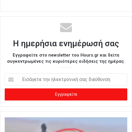
Η ημερήσια ενημέρωσή σας
Εγγραφείτε στο newsletter του Hours.gr και δείτε
συγκεντρωμένες τις κυριότερες ειδήσεις της ημέρας.
Ε
ι
σ
ά
γ
ε
τ
ε
τ