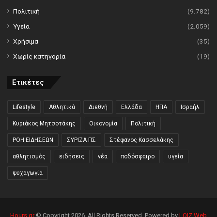
Πολιτική
(9.782)
Υγεία
(2.059)
Χρήσιμα
(35)
Χωρίς κατηγορία
(19)
Ετικέτες
Lifestyle
Αθλητικά
Διεθνή
Ελλάδα
ΗΠΑ
Ισραήλ
Κυριάκος Μητσοτάκης
Οικονομία
Πολιτική
ΡΟΗ ΕΙΔΗΣΕΩΝ
ΣΥΡΙΖΑ ΠΣ
Στέφανος Κασσελάκης
αθλητισμός
ειδήσεις
νέα
ποδόσφαιρο
υγεία
ψυχαγωγία
Hours.gr
© Copyright 2026, All Rights Reserved. Powered by
LOIZ Web