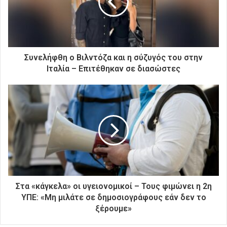
η
λ
ε
κ
τ
ρ
Συνελήφθη o Βιλντόζα και η σύζυγός του στην
ο
Ιταλία – Επιτέθηκαν σε διασώστες
ν
ι
κ
ή
σ
α
ς
δ
ι
ε
ύ
Στα «κάγκελα» οι υγειονομικοί – Τους φιμώνει η 2η
θ
ΥΠΕ: «Μη μιλάτε σε δημοσιογράφους εάν δεν το
υ
ξέρουμε»
ν
σ