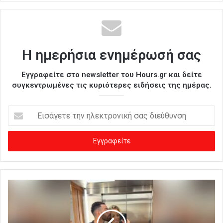
Η ημερήσια ενημέρωσή σας
Εγγραφείτε στο newsletter του Hours.gr και δείτε
συγκεντρωμένες τις κυριότερες ειδήσεις της ημέρας.
Ε
ι
σ
ά
γ
ε
τ
ε
τ
η
ν