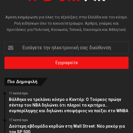
Άμεση ενημέρωση για όλες τις εξελίξεις στην Ελλάδα και τον κόσμο.
Ροή ειδήσεων όλο το εικοσιτετράωρο. Άρθρα, γνώμες και
προτάσεις για Πολιτική, Κοινωνία, Τοπικά, Οικονομία και Αθλητικά.
Εισάγετε
την
ηλεκτρονική
σας
διεύθυνση
Πιο Δημοφιλή
11 λεπτά πρίν
Βάλθηκε να τρελάνει κόσμο ο Καντέρ: Ο Τούρκος πρώην
σέντερ του NBA δηλώνει ότι πληροί τα κριτήρια…
συμπερίληψης και δηλώνει υποψήφιος να παίξει στο WNBA
17 λεπτά πρίν
Δεύτερη εβδομάδα κερδών στη Wall Street: Νέο ρεκόρ για
τον SP 500