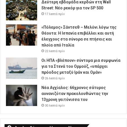
Δεύτερη εβδομάδα κερδών στη Wall
Street: Νέο ρεκόρ για τον SP 500
17 λεπτά πρίν
«Πόλεμος» Σάντσεθ – Μελόνι λόγω της
Θέουτα: Η Ισπανία επιβάλλει και αυτή
έλεγχους στα σύνορα σε πτήσεις και
πλοία από Ιταλία
22 λεπτά πρίν
Οι ΗΠΑ «βλέπουν» σύντομα μια συμφωνία
για τα Στενά του Ορμούζ, «υπάρχει
πρόοδος μεταξύ Ιράν και Ομάν»
26 λεπτά πρίν
Νέα Αγχίαλος: 66χρονος σάτυρος
αυνανιζόταν πρακολουθώντας την
13χρονη γειτόνισσα του
30 λεπτά πρίν