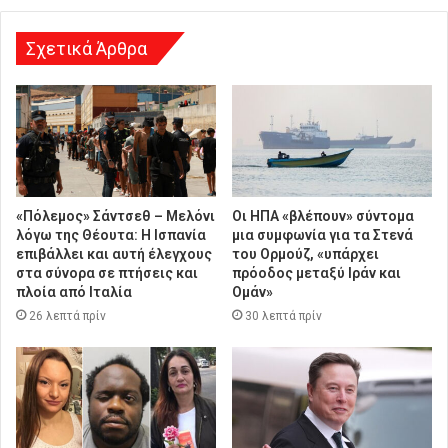
η
Σχετικά Άρθρα
«Πόλεμος» Σάντσεθ – Μελόνι
Οι ΗΠΑ «βλέπουν» σύντομα
λόγω της Θέουτα: Η Ισπανία
μια συμφωνία για τα Στενά
επιβάλλει και αυτή έλεγχους
του Ορμούζ, «υπάρχει
στα σύνορα σε πτήσεις και
πρόοδος μεταξύ Ιράν και
πλοία από Ιταλία
Ομάν»
26 λεπτά πρίν
30 λεπτά πρίν