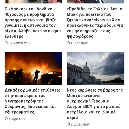
Ο «Δράκος» του Λονδίνου:
«Προδίδει τη Γαλλία», λέει ο
40χρονος με προβλήματα
Μασκ για πολιτικό που
όρασης σκότωνε και βίαζε
ζήτησε να «κλείνει» το X σε
γυναίκες, η αστυνομία τον
προεκλογικές περιόδους για
είχε συλλάβει και τον άφησε
να μην επηρεάζει τους
ελεύθερο
ψηφοφόρους
51 λεπτά πρίν
1 ώρα πρίν
Δεκάδες ρωσικές επιθέσεις
Νέες κυρώσεις σε βάρος της
στην περιφέρεια του
Μόσχας ενέκρινε η
Ντνιπροπετρόφ της
αμερικανική Γερουσία:
Ουκρανίας, δύο νεκροί και
Δασμοί 500% για το ρωσικό
έξι τραυματίες
πετρέλαιο και το φυσικό
αέριο
1 ώρα πρίν
2 ώρες πρίν