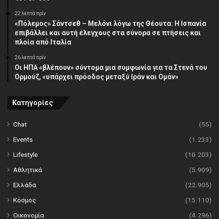
22 λεπτά πρίν
«Πόλεμος» Σάντσεθ – Μελόνι λόγω της Θέουτα: Η Ισπανία
επιβάλλει και αυτή έλεγχους στα σύνορα σε πτήσεις και
πλοία από Ιταλία
26 λεπτά πρίν
Οι ΗΠΑ «βλέπουν» σύντομα μια συμφωνία για τα Στενά του
Ορμούζ, «υπάρχει πρόοδος μεταξύ Ιράν και Ομάν»
Κατηγορίες
Chat
(55)
Events
(1.233)
Lifestyle
(10.203)
Αθλητικά
(5.909)
Ελλάδα
(22.905)
Κόσμος
(15.110)
Οικονομία
(4.296)