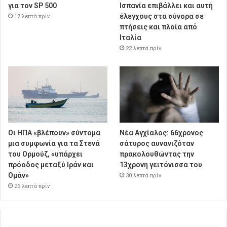
για τον SP 500
Ισπανία επιβάλλει και αυτή
έλεγχους στα σύνορα σε
17 λεπτά πρίν
πτήσεις και πλοία από
Ιταλία
22 λεπτά πρίν
Οι ΗΠΑ «βλέπουν» σύντομα
Νέα Αγχίαλος: 66χρονος
μια συμφωνία για τα Στενά
σάτυρος αυνανιζόταν
του Ορμούζ, «υπάρχει
πρακολουθώντας την
πρόοδος μεταξύ Ιράν και
13χρονη γειτόνισσα του
Ομάν»
30 λεπτά πρίν
26 λεπτά πρίν