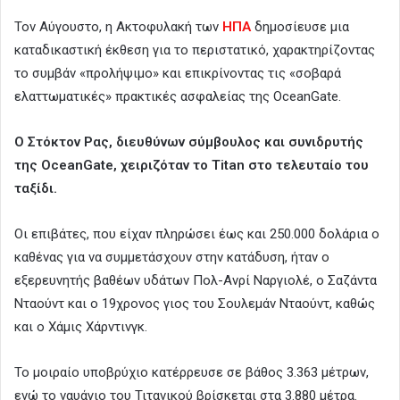
Τον Αύγουστο, η Ακτοφυλακή των
ΗΠΑ
δημοσίευσε μια
καταδικαστική έκθεση για το περιστατικό, χαρακτηρίζοντας
το συμβάν «προλήψιμο» και επικρίνοντας τις «σοβαρά
ελαττωματικές» πρακτικές ασφαλείας της OceanGate.
Ο Στόκτον Ρας, διευθύνων σύμβουλος και συνιδρυτής
της OceanGate, χειριζόταν το Titan στο τελευταίο του
ταξίδι.
Οι επιβάτες, που είχαν πληρώσει έως και 250.000 δολάρια ο
καθένας για να συμμετάσχουν στην κατάδυση, ήταν ο
εξερευνητής βαθέων υδάτων Πολ-Ανρί Ναργιολέ, ο Σαζάντα
Νταούντ και ο 19χρονος γιος του Σουλεμάν Νταούντ, καθώς
και ο Χάμις Χάρντινγκ.
Το μοιραίο υποβρύχιο κατέρρευσε σε βάθος 3.363 μέτρων,
ενώ το ναυάγιο του Τιτανικού βρίσκεται στα 3.880 μέτρα.