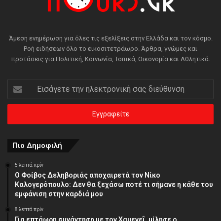
Άμεση ενημέρωση για όλες τις εξελίξεις στην Ελλάδα και τον κόσμο.
Ροή ειδήσεων όλο το εικοσιτετράωρο. Άρθρα, γνώμες και
προτάσεις για Πολιτική, Κοινωνία, Τοπικά, Οικονομία και Αθλητικά.
Εισάγετε
την
ηλεκτρονική
σας
διεύθυνση
Πιο Δημοφιλή
5 λεπτά πρίν
Ο Φοίβος Δεληβοριάς αποχαιρετά τον Νίκο
Καλογερόπουλο: Δεν θα ξεχάσω ποτέ τι σήμανε η κάθε του
εμφάνιση στην καρδιά μου
8 λεπτά πρίν
Για επτάωρη συνάντηση με τον Χαμενεΐ, μίλησε ο