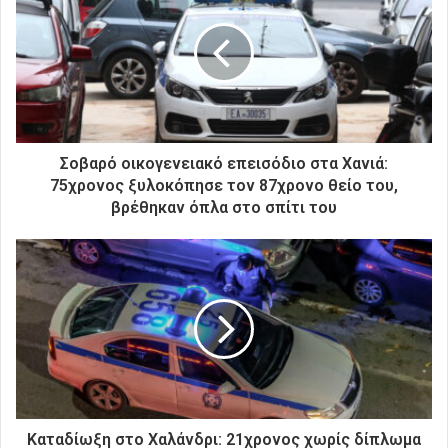
η
ν
η
λ
ε
κ
τ
ρ
Σοβαρό οικογενειακό επεισόδιο στα Χανιά:
ο
75χρονος ξυλοκόπησε τον 87χρονο θείο του,
ν
βρέθηκαν όπλα στο σπίτι του
ι
κ
ή
σ
α
ς
δ
ι
ε
ύ
θ
Καταδίωξη στο Χαλάνδρι: 21χρονος χωρίς δίπλωμα