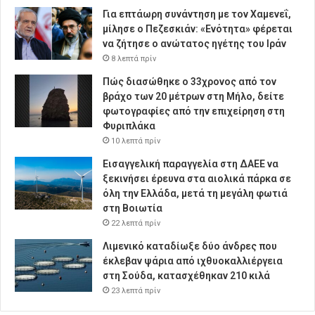
Για επτάωρη συνάντηση με τον Χαμενεΐ,
μίλησε ο Πεζεσκιάν: «Ενότητα» φέρεται
να ζήτησε ο ανώτατος ηγέτης του Ιράν
8 λεπτά πρίν
Πώς διασώθηκε ο 33χρονος από τον
βράχο των 20 μέτρων στη Μήλο, δείτε
φωτογραφίες από την επιχείρηση στη
Φυριπλάκα
10 λεπτά πρίν
Εισαγγελική παραγγελία στη ΔΑΕΕ να
ξεκινήσει έρευνα στα αιολικά πάρκα σε
όλη την Ελλάδα, μετά τη μεγάλη φωτιά
στη Βοιωτία
22 λεπτά πρίν
Λιμενικό καταδίωξε δύο άνδρες που
έκλεβαν ψάρια από ιχθυοκαλλιέργεια
στη Σούδα, κατασχέθηκαν 210 κιλά
23 λεπτά πρίν