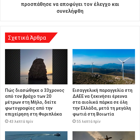
υ
προσπάθησε να αποφύγει τον έλεγχο και
ν
συνελήφθη
σ
η
Σχετικά Άρθρα
Πώς διασώθηκε ο 33χρονος
Εισαγγελική παραγγελία στη
από τον βράχο των 20
ΔΑΕΕ να ξεκινήσει έρευνα
μέτρων στη Μήλο, δείτε
στα αιολικά πάρκα σε όλη
φωτογραφίες από την
την Ελλάδα, μετά τη μεγάλη
επιχείρηση στη Φυριπλάκα
φωτιά στη Βοιωτία
43 λεπτά πρίν
55 λεπτά πρίν