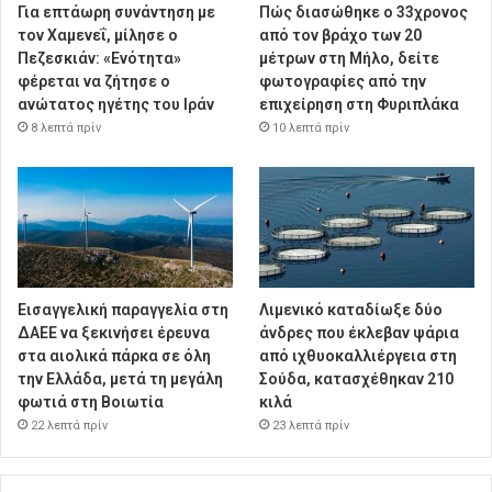
Για επτάωρη συνάντηση με
Πώς διασώθηκε ο 33χρονος
τον Χαμενεΐ, μίλησε ο
από τον βράχο των 20
Πεζεσκιάν: «Ενότητα»
μέτρων στη Μήλο, δείτε
φέρεται να ζήτησε ο
φωτογραφίες από την
ανώτατος ηγέτης του Ιράν
επιχείρηση στη Φυριπλάκα
8 λεπτά πρίν
10 λεπτά πρίν
Εισαγγελική παραγγελία στη
Λιμενικό καταδίωξε δύο
ΔΑΕΕ να ξεκινήσει έρευνα
άνδρες που έκλεβαν ψάρια
στα αιολικά πάρκα σε όλη
από ιχθυοκαλλιέργεια στη
την Ελλάδα, μετά τη μεγάλη
Σούδα, κατασχέθηκαν 210
φωτιά στη Βοιωτία
κιλά
22 λεπτά πρίν
23 λεπτά πρίν