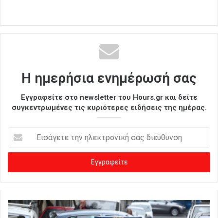
Η ημερήσια ενημέρωσή σας
Εγγραφείτε στο newsletter του Hours.gr και δείτε
συγκεντρωμένες τις κυριότερες ειδήσεις της ημέρας.
Ε
ι
σ
ά
γ
ε
τ
ε
τ