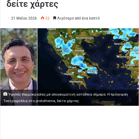
δείτε χάρτες
21 Μαΐου 2026
22
Λιγότερο από ένα λεπτό
Υψηλές θερμοκρασίες με απογευματινή αστάθεια σήμερα: Η πρόγνωση
Τσατραφύλλια στο protothema, δείτε χάρτες