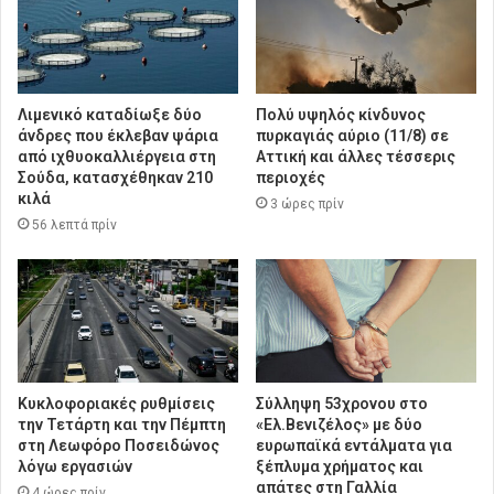
Λιμενικό καταδίωξε δύο
Πολύ υψηλός κίνδυνος
άνδρες που έκλεβαν ψάρια
πυρκαγιάς αύριο (11/8) σε
από ιχθυοκαλλιέργεια στη
Αττική και άλλες τέσσερις
Σούδα, κατασχέθηκαν 210
περιοχές
κιλά
3 ώρες πρίν
56 λεπτά πρίν
Κυκλοφοριακές ρυθμίσεις
Σύλληψη 53χρονου στο
την Τετάρτη και την Πέμπτη
«Ελ.Βενιζέλος» με δύο
στη Λεωφόρο Ποσειδώνος
ευρωπαϊκά εντάλματα για
λόγω εργασιών
ξέπλυμα χρήματος και
απάτες στη Γαλλία
4 ώρες πρίν