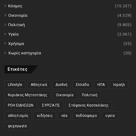
Κόσμος
(15.237)
Οικονομία
(4.329)
Πολιτική
(9.803)
Υγεία
(2.061)
Χρήσιμα
(35)
Χωρίς κατηγορία
(20)
Ετικέτες
Lifestyle
Αθλητικά
Διεθνή
Ελλάδα
ΗΠΑ
Ισραήλ
Κυριάκος Μητσοτάκης
Οικονομία
Πολιτική
ΡΟΗ ΕΙΔΗΣΕΩΝ
ΣΥΡΙΖΑ ΠΣ
Στέφανος Κασσελάκης
αθλητισμός
ειδήσεις
νέα
ποδόσφαιρο
υγεία
ψυχαγωγία