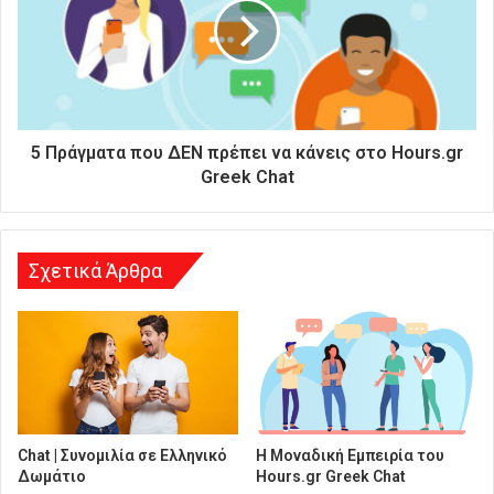
σ
α
ς
δ
ι
ε
ύ
5 Πράγματα που ΔΕΝ πρέπει να κάνεις στο Hours.gr
θ
Greek Chat
υ
ν
σ
η
Σχετικά Άρθρα
Chat | Συνομιλία σε Ελληνικό
Η Μοναδική Εμπειρία του
Δωμάτιο
Hours.gr Greek Chat