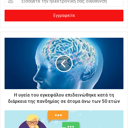
ι
σ
ά
γ
ε
τ
ε
τ
η
ν
η
λ
ε
κ
τ
ρ
Η υγεία του εγκεφάλου επιδεινώθηκε κατά τη
ο
διάρκεια της πανδημίας σε άτομα άνω των 50 ετών
ν
ι
κ
ή