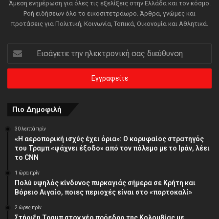
Άμεση ενημέρωση για όλες τις εξελίξεις στην Ελλάδα και τον κόσμο.
Ροή ειδήσεων όλο το εικοσιτετράωρο. Άρθρα, γνώμες και
προτάσεις για Πολιτική, Κοινωνία, Τοπικά, Οικονομία και Αθλητικά.
Εισάγετε
την
ηλεκτρονική
σας
διεύθυνση
Πιο Δημοφιλή
30 λεπτά πρίν
«Η αεροπορική ισχύς έχει όρια»: Ο κορυφαίος στρατηγός
του Τραμπ «ψάχνει έξοδο» από τον πόλεμο με το Ιράν, λέει
το CNN
1 ώρα πρίν
Πολύ υψηλός κίνδυνος πυρκαγιάς σήμερα σε Κρήτη και
Βόρειο Αιγαίο, ποιες περιοχές είναι στο «πορτοκαλί»
2 ώρες πρίν
Στήριξη Τραμπ στον νέο πρόεδρο της Κολομβίας με