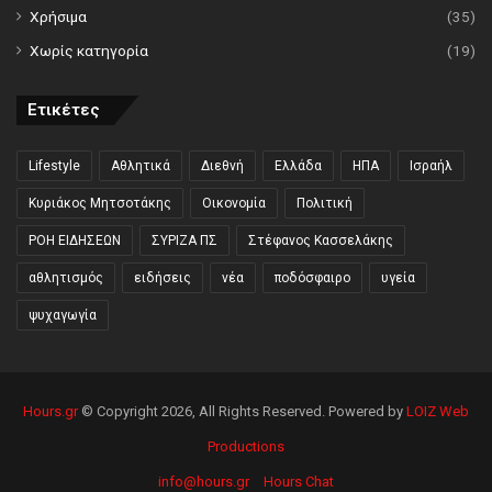
Χρήσιμα
(35)
Χωρίς κατηγορία
(19)
Ετικέτες
Lifestyle
Αθλητικά
Διεθνή
Ελλάδα
ΗΠΑ
Ισραήλ
Κυριάκος Μητσοτάκης
Οικονομία
Πολιτική
ΡΟΗ ΕΙΔΗΣΕΩΝ
ΣΥΡΙΖΑ ΠΣ
Στέφανος Κασσελάκης
αθλητισμός
ειδήσεις
νέα
ποδόσφαιρο
υγεία
ψυχαγωγία
Hours.gr
© Copyright 2026, All Rights Reserved. Powered by
LOIZ Web
Productions
info@hours.gr
Hours Chat