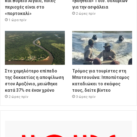
και Βόρειο Αιγαίο, ποιες
«βοήθεια» 1 δισ. δολαρίων
περιοχές είναι στο
για την ασφάλεια
«πορτοκαλί»
2 ώρες πρίν
1 ώρα πρίν
Στο χαμηλότερο επίπεδο
Τρόμος για τουρίστες στη
της δεκαετίας η αποψίλωση
Μποτσουάνα: Ιπποπόταμος
στον Αμαζόνιο, μειώθηκε
καταδιώκει το σκάφος
κατά 37% σε έναν χρόνο
τους, δείτε βίντεο
2 ώρες πρίν
3 ώρες πρίν