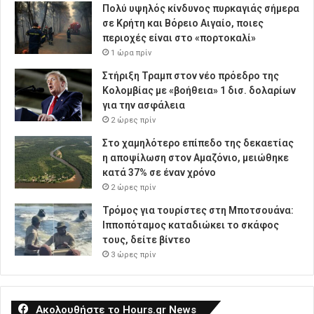
Πολύ υψηλός κίνδυνος πυρκαγιάς σήμερα
σε Κρήτη και Βόρειο Αιγαίο, ποιες
περιοχές είναι στο «πορτοκαλί»
1 ώρα πρίν
Στήριξη Τραμπ στον νέο πρόεδρο της
Κολομβίας με «βοήθεια» 1 δισ. δολαρίων
για την ασφάλεια
2 ώρες πρίν
Στο χαμηλότερο επίπεδο της δεκαετίας
η αποψίλωση στον Αμαζόνιο, μειώθηκε
κατά 37% σε έναν χρόνο
2 ώρες πρίν
Τρόμος για τουρίστες στη Μποτσουάνα:
Ιπποπόταμος καταδιώκει το σκάφος
τους, δείτε βίντεο
3 ώρες πρίν
Ακολουθήστε το Hours.gr News