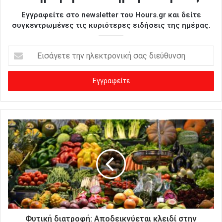
Εγγραφείτε στο newsletter του Hours.gr και δείτε
συγκεντρωμένες τις κυριότερες ειδήσεις της ημέρας.
Ε
ι
σ
ά
γ
ε
τ
ε
τ
η
ν
η
λ
ε
κ
τ
ρ
Φυτική διατροφή: Αποδεικνύεται κλειδί στην