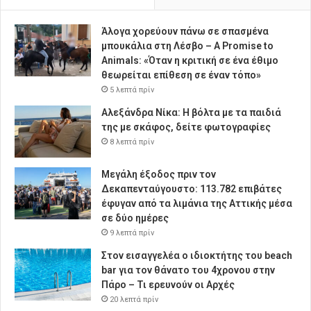
Άλογα χορεύουν πάνω σε σπασμένα
μπουκάλια στη Λέσβο – A Promise to
Animals: «Όταν η κριτική σε ένα έθιμο
θεωρείται επίθεση σε έναν τόπο»
5 λεπτά πρίν
Αλεξάνδρα Νίκα: Η βόλτα με τα παιδιά
της με σκάφος, δείτε φωτογραφίες
8 λεπτά πρίν
Μεγάλη έξοδος πριν τον
Δεκαπενταύγουστο: 113.782 επιβάτες
έφυγαν από τα λιμάνια της Αττικής μέσα
σε δύο ημέρες
9 λεπτά πρίν
Στον εισαγγελέα ο ιδιοκτήτης του beach
bar για τον θάνατο του 4χρονου στην
Πάρο – Τι ερευνούν οι Αρχές
20 λεπτά πρίν