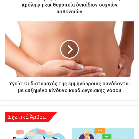
ο
πρόληψη και θεραπεία δεκάδων συχνών
ν
ασθενειών
ι
κ
ή
σ
α
ς
δ
ι
ε
ύ
θ
Υγεία: Οι διαταραχές της εμμηνόρροιας συνδέονται
υ
με αυξημένο κίνδυνο καρδιαγγειακής νόσου
ν
σ
η
Σχετικά Άρθρα