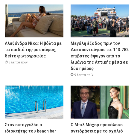
Αλεξάνδρα Νίκα: Η βόλτα με
Μεγάλη έξοδος πριν τον
τα παιδιά της με σκάφος,
Δεκαπενταύγουστο: 113.782
δείτε φωτογραφίες
επιβάτες έφυγαν από τα
λιμάνια της Αττικής μέσα σε
8 λεπτά πρίν
δύο ημέρες
9 λεπτά πρίν
Στον εισαγγελέα ο
Ο Μπιλ Μάχερ προκάλεσε
ιδιοκτήτης του beach bar
αντιδράσεις με το σχόλιό