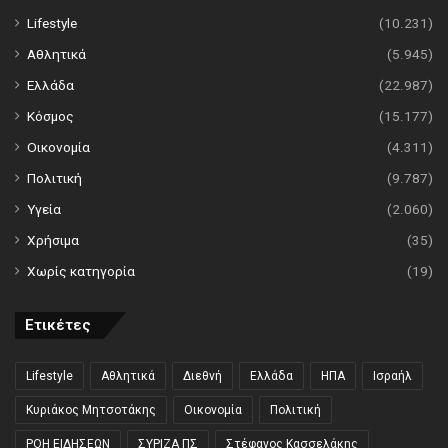
Lifestyle
(10.231)
Αθλητικά
(5.945)
Ελλάδα
(22.987)
Κόσμος
(15.177)
Οικονομία
(4.311)
Πολιτική
(9.787)
Υγεία
(2.060)
Χρήσιμα
(35)
Χωρίς κατηγορία
(19)
Ετικέτες
Lifestyle
Αθλητικά
Διεθνή
Ελλάδα
ΗΠΑ
Ισραήλ
Κυριάκος Μητσοτάκης
Οικονομία
Πολιτική
ΡΟΗ ΕΙΔΗΣΕΩΝ
ΣΥΡΙΖΑ ΠΣ
Στέφανος Κασσελάκης