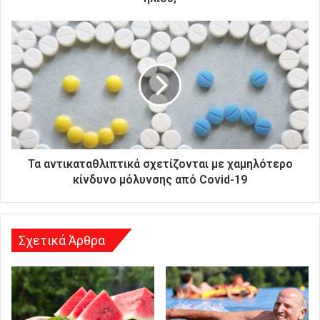
ν
ι
κ
ή
σ
α
ς
δ
ι
ε
ύ
Τα αντικαταθλιπτικά σχετίζονται με χαμηλότερο
θ
κίνδυνο μόλυνσης από Covid-19
υ
ν
σ
η
Σχετικά Άρθρα