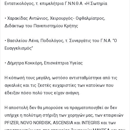
Εντατικολόγος, τ. επιμελήτρια Γ.Ν.Ν.Θ.Α. «Η Σωτηρία
• Χαρακίδας Αντώνιος, Χειρουργός- Οφθαλμίατρος,
Διδάκτωρ του Πανεπιστημίου Κρήτης
• Βασιλείου Λένα, Ποδολόγος, τ. Συνεργάτις του Γ.Ν.Α. “Ο
Ευαγγελισμός”
• Δήμητρα Κοκκόρη, Επισκέπτρια Υγείας
Η κόπωσή τους μεγάλη, ωστόσο αντισταθμίστηκε από τις
αγκαλιές και τις ζεστές ευχαριστίες των κατοίκων που
έδειξαν πόσο πολύ τους είχαν ανάγκη.
Η αποστολή δεν θα μπορούσε να πραγματοποιηθεί αν δεν
υπήρχε η πολύτιμη στήριξη των χορηγών μας, των εταιρειών
PFIZER, NOVO NORDISK, ASCENSIA και ΙNTEGRIS και των