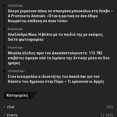
5 λεπτά πρίν
Άλογα χορεύουν πάνω σε σπασμένα μπουκάλια στη Λέσβο –
A Promise to Animals: «Όταν η κριτική σε ένα έθιμο
θεωρείται επίθεση σε έναν τόπο»
8 λεπτά πρίν
Αλεξάνδρα Νίκα: Η βόλτα με τα παιδιά της με σκάφος,
δείτε φωτογραφίες
9 λεπτά πρίν
Μεγάλη έξοδος πριν τον Δεκαπενταύγουστο: 113.782
επιβάτες έφυγαν από τα λιμάνια της Αττικής μέσα σε δύο
ημέρες
20 λεπτά πρίν
Στον εισαγγελέα ο ιδιοκτήτης του beach bar για τον
θάνατο του 4χρονου στην Πάρο – Τι ερευνούν οι Αρχές
Κατηγορίες
Chat
(55)
Events
(1.235)