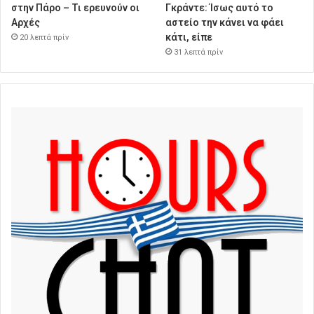
στην Πάρο – Τι ερευνούν οι
Γκράντε: Ίσως αυτό το
Αρχές
αστείο την κάνει να φάει
κάτι, είπε
20 λεπτά πρίν
31 λεπτά πρίν