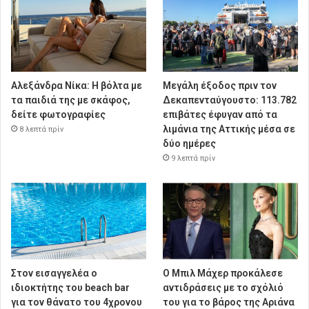
Αλεξάνδρα Νίκα: Η βόλτα με
Μεγάλη έξοδος πριν τον
τα παιδιά της με σκάφος,
Δεκαπενταύγουστο: 113.782
δείτε φωτογραφίες
επιβάτες έφυγαν από τα
λιμάνια της Αττικής μέσα σε
8 λεπτά πρίν
δύο ημέρες
9 λεπτά πρίν
Στον εισαγγελέα ο
Ο Μπιλ Μάχερ προκάλεσε
ιδιοκτήτης του beach bar
αντιδράσεις με το σχόλιό
για τον θάνατο του 4χρονου
του για το βάρος της Αριάνα