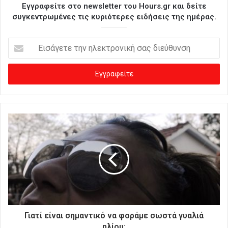
Εγγραφείτε στο newsletter του Hours.gr και δείτε
συγκεντρωμένες τις κυριότερες ειδήσεις της ημέρας.
Ε
ι
σ
ά
γ
ε
τ
ε
τ
η
ν
η
λ
ε
κ
τ
ρ
Γιατί είναι σημαντικό να φοράμε σωστά γυαλιά
ο
ηλίου;