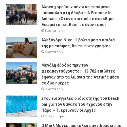
Άλογα χορεύουν πάνω σε σπασμένα
μπουκάλια στη Λέσβο – A Promise to
Animals: «Όταν η κριτική σε ένα έθιμο
θεωρείται επίθεση σε έναν τόπο»
5 λεπτά πρίν
Αλεξάνδρα Νίκα: Η βόλτα με τα παιδιά
της με σκάφος, δείτε φωτογραφίες
8 λεπτά πρίν
Μεγάλη έξοδος πριν τον
Δεκαπενταύγουστο: 113.782 επιβάτες
έφυγαν από τα λιμάνια της Αττικής μέσα
σε δύο ημέρες
9 λεπτά πρίν
Στον εισαγγελέα ο ιδιοκτήτης του beach
bar για τον θάνατο του 4χρονου στην
Πάρο – Τι ερευνούν οι Αρχές
20 λεπτά πρίν
Ο Μπιλ Μάχερ προκάλεσε αντιδράσεις με