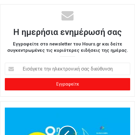
Η ημερήσια ενημέρωσή σας
Εγγραφείτε στο newsletter του Hours.gr και δείτε
συγκεντρωμένες τις κυριότερες ειδήσεις της ημέρας.
Ε
ι
σ
ά
γ
ε
τ
ε
τ
η
ν