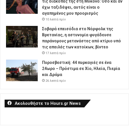
τις διακοπές της στη Μύκονο: Όσο και αν
έχω ταξιδέψει, αυτός είναι ο
αγαπημένος μου προορισμός
10 λεπτά πρίν
Σοβαρά επεισόδια στο Νόρφολκ της
Βρετανίας, η αστυνομία φυγάδευσε
παράνομους μετανάστες από κτίριο υπό
τις απειλές των κατοίκων, βίντεο
17 λεπτά πρίν
Πυροσβεστική: 44 πυρκαγιές σε ένα
24ωρο – Πρόστιμα σε Χίο, Ηλεία, Πιερία
και Δράμα
26 λεπτά πρίν
Ακολουθήστε το Hours.gr News