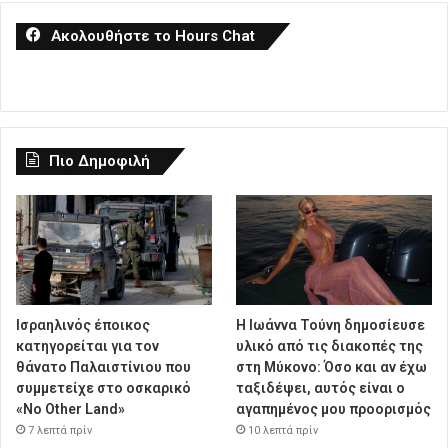
Ακολουθήστε το Hours Chat
Πιο Δημοφιλή
Ισραηλινός έποικος
Η Ιωάννα Τούνη δημοσίευσε
κατηγορείται για τον
υλικό από τις διακοπές της
θάνατο Παλαιστίνιου που
στη Μύκονο: Όσο και αν έχω
συμμετείχε στο οσκαρικό
ταξιδέψει, αυτός είναι ο
«No Other Land»
αγαπημένος μου προορισμός
7 λεπτά πρίν
10 λεπτά πρίν