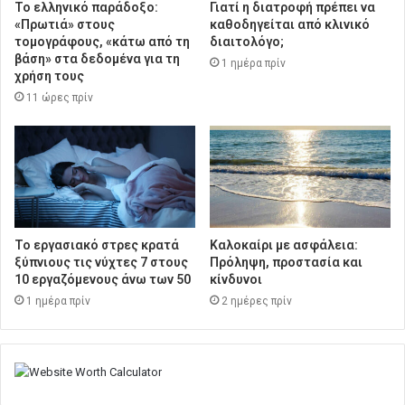
Το ελληνικό παράδοξο:
Γιατί η διατροφή πρέπει να
«Πρωτιά» στους
καθοδηγείται από κλινικό
τομογράφους, «κάτω από τη
διαιτολόγο;
βάση» στα δεδομένα για τη
1 ημέρα πρίν
χρήση τους
11 ώρες πρίν
Το εργασιακό στρες κρατά
Καλοκαίρι με ασφάλεια:
ξύπνιους τις νύχτες 7 στους
Πρόληψη, προστασία και
10 εργαζόμενους άνω των 50
κίνδυνοι
1 ημέρα πρίν
2 ημέρες πρίν