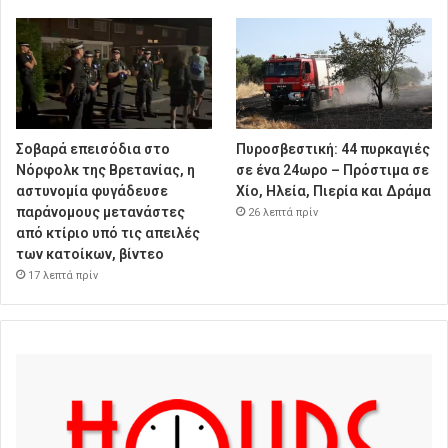
Σοβαρά επεισόδια στο
Πυροσβεστική: 44 πυρκαγιές
Νόρφολκ της Βρετανίας, η
σε ένα 24ωρο – Πρόστιμα σε
αστυνομία φυγάδευσε
Χίο, Ηλεία, Πιερία και Δράμα
παράνομους μετανάστες
26 λεπτά πρίν
από κτίριο υπό τις απειλές
των κατοίκων, βίντεο
17 λεπτά πρίν