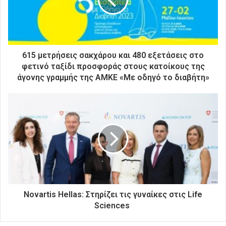
η
λ
ε
κ
τ
ρ
615 μετρήσεις σακχάρου και 480 εξετάσεις στο
ο
φετινό ταξίδι προσφοράς στους κατοίκους της
ν
άγονης γραμμής της ΑΜΚΕ «Με οδηγό το διαβήτη»
ι
κ
ή
σ
α
ς
δ
ι
ε
ύ
θ
Novartis Hellas: Στηρίζει τις γυναίκες στις Life
υ
Sciences
ν
σ