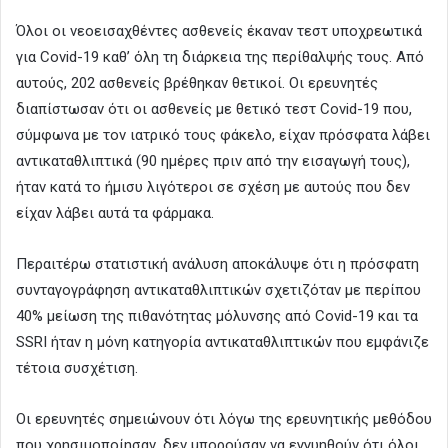
Όλοι οι νεοεισαχθέντες ασθενείς έκαναν τεστ υποχρεωτικά
για Covid-19 καθ’ όλη τη διάρκεια της περίθαλψής τους. Από
αυτούς, 202 ασθενείς βρέθηκαν θετικοί. Οι ερευνητές
διαπίστωσαν ότι οι ασθενείς με θετικό τεστ Covid-19 που,
σύμφωνα με τον ιατρικό τους φάκελο, είχαν πρόσφατα λάβει
αντικαταθλιπτικά (90 ημέρες πριν από την εισαγωγή τους),
ήταν κατά το ήμισυ λιγότεροι σε σχέση με αυτούς που δεν
είχαν λάβει αυτά τα φάρμακα.
Περαιτέρω στατιστική ανάλυση αποκάλυψε ότι η πρόσφατη
συνταγογράφηση αντικαταθλιπτικών σχετιζόταν με περίπου
40% μείωση της πιθανότητας μόλυνσης από Covid-19 και τα
SSRI ήταν η μόνη κατηγορία αντικαταθλιπτικών που εμφάνιζε
τέτοια συσχέτιση.
Οι ερευνητές σημειώνουν ότι λόγω της ερευνητικής μεθόδου
που χρησιμοποίησαν, δεν μπορούσαν να εγγυηθούν ότι όλοι