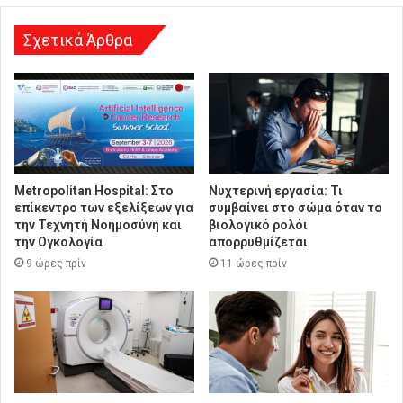
η
Σχετικά Άρθρα
Metropolitan Hospital: Στο
Νυχτερινή εργασία: Τι
επίκεντρο των εξελίξεων για
συμβαίνει στο σώμα όταν το
την Τεχνητή Νοημοσύνη και
βιολογικό ρολόι
την Ογκολογία
απορρυθμίζεται
9 ώρες πρίν
11 ώρες πρίν