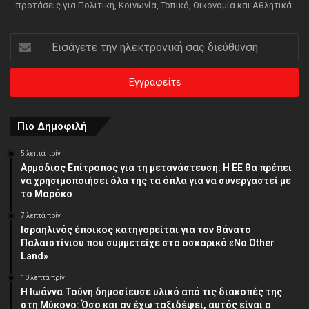
προτάσεις για Πολιτική, Κοινωνία, Τοπικά, Οικονομία και Αθλητικά.
Εισάγετε
την
ηλεκτρονική
σας
διεύθυνση
Πιο Δημοφιλή
5 λεπτά πρίν
Αρμόδιος Επίτροπος για τη μετανάστευση: Η ΕΕ θα πρέπει
να χρησιμοποιήσει όλα της τα όπλα για να συνεργαστεί με
το Μαρόκο
7 λεπτά πρίν
Ισραηλινός έποικος κατηγορείται για τον θάνατο
Παλαιστίνιου που συμμετείχε στο οσκαρικό «No Other
Land»
10 λεπτά πρίν
Η Ιωάννα Τούνη δημοσίευσε υλικό από τις διακοπές της
στη Μύκονο: Όσο και αν έχω ταξιδέψει, αυτός είναι ο