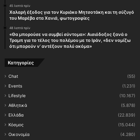
45 λεπτά πρίν
Χαλαρή έξοδος για τον Κυριάκο Μητσοτάκη και τη σύζυγό
του Μαρέβα στα Χανιά, φωτογραφίες
48 λεπτά πρίν
«Θα μπορούσε να συμβεί σύντομα»: Αισιόδοξος ξανά ο
Τραμπ για το τέλος του πολέμου με το Ιράν, «δεν νομίζω
ότι μπορούν ν’ αντέξουν πολύ ακόμα»
Κατηγορίες
Chat
(55)
Events
(1.231)
Lifestyle
(10.167)
Αθλητικά
(5.878)
Ελλάδα
(22.839)
Κόσμος
(15.044)
Οικονομία
(4.280)