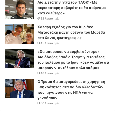
Λίσι μετά την ήττα του ΠΑΟΚ: «Με
περισσότερη σοβαρότητα θα παίρναμε
κάτι καλύτερο»
32 λεπτά πρίν
Χαλαρή έξοδος για τον Κυριάκο
Μητσοτάκη και τη σύζυγό του Μαρέβα
στα Χανιά, φωτογραφίες
45 λεπτά πρίν
«Θα μπορούσε να συμβεί σύντομα»:
Αισιόδοξος ξανά ο Τραμπ για το τέλος
του πολέμου με το Ιράν, «δεν νομίζω ότι
μπορούν ν’ αντέξουν πολύ ακόμα»
48 λεπτά πρίν
Ο Τραμπ θα απαγορεύσει τη χορήγηση
υπηκοότητας στα παιδιά αλλοδαπών
που πηγαίνουν στις ΗΠΑ για να
γεννήσουν
60 λεπτά πρίν