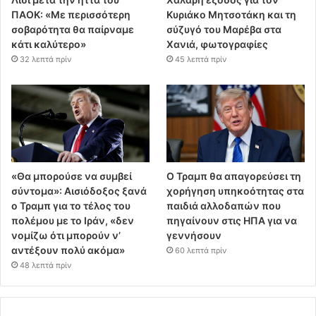
ΠΑΟΚ: «Με περισσότερη
Κυριάκο Μητσοτάκη και τη
σοβαρότητα θα παίρναμε
σύζυγό του Μαρέβα στα
κάτι καλύτερο»
Χανιά, φωτογραφίες
32 λεπτά πρίν
45 λεπτά πρίν
«Θα μπορούσε να συμβεί
Ο Τραμπ θα απαγορεύσει τη
σύντομα»: Αισιόδοξος ξανά
χορήγηση υπηκοότητας στα
ο Τραμπ για το τέλος του
παιδιά αλλοδαπών που
πολέμου με το Ιράν, «δεν
πηγαίνουν στις ΗΠΑ για να
νομίζω ότι μπορούν ν’
γεννήσουν
αντέξουν πολύ ακόμα»
60 λεπτά πρίν
48 λεπτά πρίν