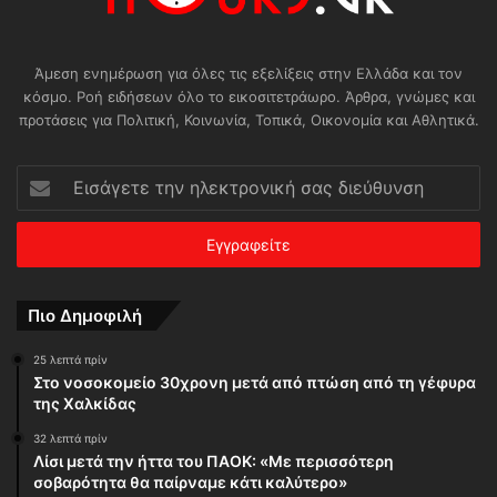
Άμεση ενημέρωση για όλες τις εξελίξεις στην Ελλάδα και τον
κόσμο. Ροή ειδήσεων όλο το εικοσιτετράωρο. Άρθρα, γνώμες και
προτάσεις για Πολιτική, Κοινωνία, Τοπικά, Οικονομία και Αθλητικά.
Εισάγετε
την
ηλεκτρονική
σας
διεύθυνση
Πιο Δημοφιλή
25 λεπτά πρίν
Στο νοσοκομείο 30χρονη μετά από πτώση από τη γέφυρα
της Χαλκίδας
32 λεπτά πρίν
Λίσι μετά την ήττα του ΠΑΟΚ: «Με περισσότερη
σοβαρότητα θα παίρναμε κάτι καλύτερο»