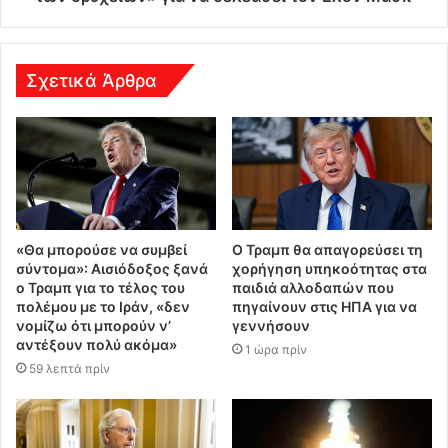
ν
σ
η
Σχετικά Άρθρα
«Θα μπορούσε να συμβεί
Ο Τραμπ θα απαγορεύσει τη
σύντομα»: Αισιόδοξος ξανά
χορήγηση υπηκοότητας στα
ο Τραμπ για το τέλος του
παιδιά αλλοδαπών που
πολέμου με το Ιράν, «δεν
πηγαίνουν στις ΗΠΑ για να
νομίζω ότι μπορούν ν’
γεννήσουν
αντέξουν πολύ ακόμα»
1 ώρα πρίν
59 λεπτά πρίν