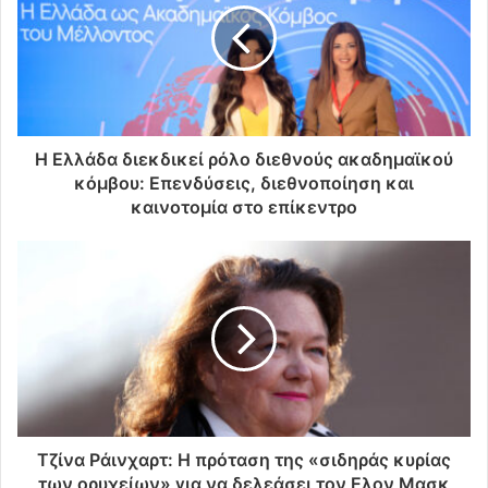
ν
η
λ
ε
κ
τ
ρ
Η Ελλάδα διεκδικεί ρόλο διεθνούς ακαδημαϊκού
ο
κόμβου: Επενδύσεις, διεθνοποίηση και
ν
καινοτομία στο επίκεντρο
ι
κ
ή
σ
α
ς
δ
ι
ε
ύ
θ
Τζίνα Ράινχαρτ: Η πρόταση της «σιδηράς κυρίας
υ
των ορυχείων» για να δελεάσει τον Ελον Μασκ