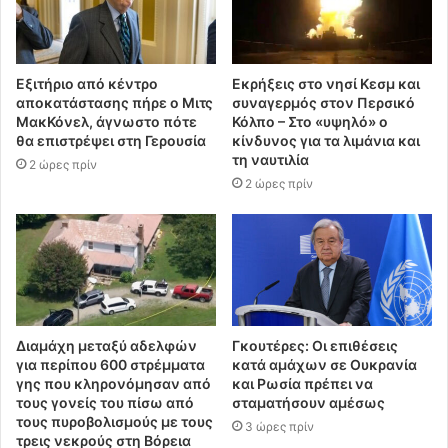
Εξιτήριο από κέντρο
Εκρήξεις στο νησί Κεσμ και
αποκατάστασης πήρε ο Μιτς
συναγερμός στον Περσικό
ΜακΚόνελ, άγνωστο πότε
Κόλπο – Στο «υψηλό» ο
θα επιστρέψει στη Γερουσία
κίνδυνος για τα λιμάνια και
τη ναυτιλία
2 ώρες πρίν
2 ώρες πρίν
Διαμάχη μεταξύ αδελφών
Γκουτέρες: Οι επιθέσεις
για περίπου 600 στρέμματα
κατά αμάχων σε Ουκρανία
γης που κληρονόμησαν από
και Ρωσία πρέπει να
τους γονείς του πίσω από
σταματήσουν αμέσως
τους πυροβολισμούς με τους
3 ώρες πρίν
τρεις νεκρούς στη Βόρεια