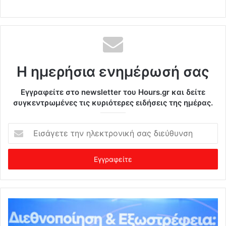
Η ημερήσια ενημέρωσή σας
Εγγραφείτε στο newsletter του Hours.gr και δείτε
συγκεντρωμένες τις κυριότερες ειδήσεις της ημέρας.
Ε
ι
σ
ά
γ
ε
τ
ε
τ
η