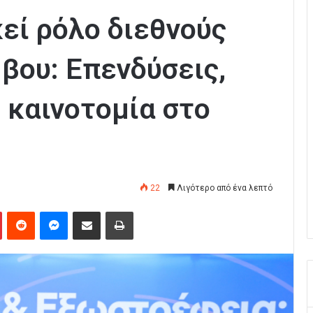
εί ρόλο διεθνούς
βου: Επενδύσεις,
 καινοτομία στο
22
Λιγότερο από ένα λεπτό
Pinterest
Reddit
Messenger
Κοινοποίηση μέσω Email
Εκτύπωση