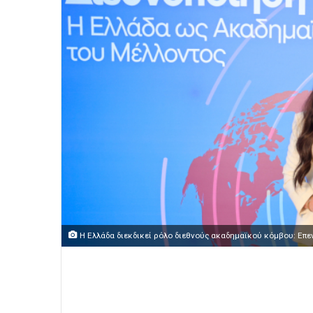
Η Ελλάδα διεκδικεί ρόλο διεθνούς ακαδημαϊκού κόμβου: Επεν