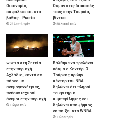
Οικονομία,
Όσμαν στις διακοπές
ασφάλεια και στο
τους στην Τουρκία,
βάθος… Ρωσία
βίντεο
27 λεπτά πρίν
58 λεπτά πρίν
Φωτιά στη Σητεία
Βάλθηκε να τρελάνει
στην περιοχή
κόσμο ο Καντέρ: Ο
Αχλάδια, κοντά σε
Τούρκος πρώην
πάρκο με
σέντερ του NBA
ανεμογεννήτριες,
δηλώνει ότι πληροί
πνέουν ισχυροί
τα κριτήρια…
άνεμοι στην περιοχή
συμπερίληψης και
δηλώνει υποψήφιος
1 ώρα πρίν
να παίξει στο WNBA
1 ώρα πρίν