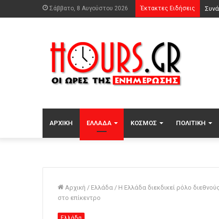
Σάββατο, 8 Αυγούστου 2026
Έκτακτες Ειδήσεις
Συνά
ΑΡΧΙΚΉ
ΕΛΛΆΔΑ
ΚΌΣΜΟΣ
ΠΟΛΙΤΙΚΉ
Αρχική
/
Ελλάδα
/
Η Ελλάδα διεκδικεί ρόλο διεθνού
στο επίκεντρο
Ελλάδα