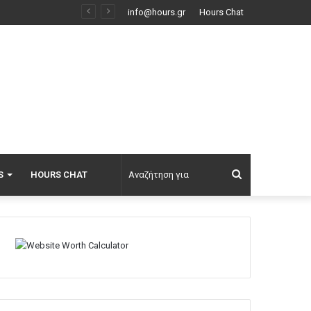
άθος… Ρωσία
info@hours.gr
Hours Chat
Αναζήτηση
S
HOURS CHAT
για