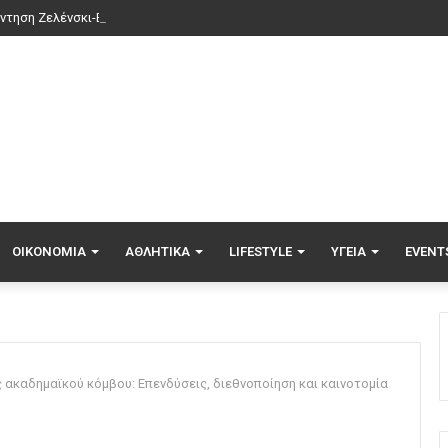
ντηση Ζελένσκι-Βούτσιτς στο Βελιγράδι: Οικονομία, ασφάλεια και στο β
ΟΙΚΟΝΟΜΊΑ
ΑΘΛΗΤΙΚΆ
LIFESTYLE
ΥΓΕΊΑ
EVENT
ς ακαδημαϊκού κόμβου: Επενδύσεις, διεθνοποίηση και καινοτομία