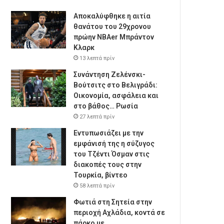
Αποκαλύφθηκε η αιτία
θανάτου του 29χρονου
πρώην NBAer Μπράντον
Κλαρκ
13 λεπτά πρίν
Συνάντηση Ζελένσκι-
Βούτσιτς στο Βελιγράδι:
Οικονομία, ασφάλεια και
στο βάθος… Ρωσία
27 λεπτά πρίν
Εντυπωσιάζει με την
εμφάνισή της η σύζυγος
του Τζέντι Όσμαν στις
διακοπές τους στην
Τουρκία, βίντεο
58 λεπτά πρίν
Φωτιά στη Σητεία στην
περιοχή Αχλάδια, κοντά σε
πάρκο με