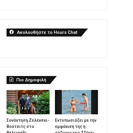
Ακολουθήστε το Hours Chat
Πιο Δημοφιλή
Συνάντηση Ζελένσκι-
Εντυπωσιάζει με την
Βούτσιτς στο
εμφάνισή της η
Βελιγράδι:
σύζυγος του Τζέντι