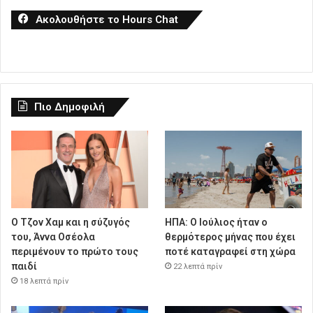
Ακολουθήστε το Hours Chat
Πιο Δημοφιλή
Ο Τζον Χαμ και η σύζυγός
ΗΠΑ: Ο Ιούλιος ήταν ο
του, Άννα Οσέολα
θερμότερος μήνας που έχει
περιμένουν το πρώτο τους
ποτέ καταγραφεί στη χώρα
παιδί
22 λεπτά πρίν
18 λεπτά πρίν