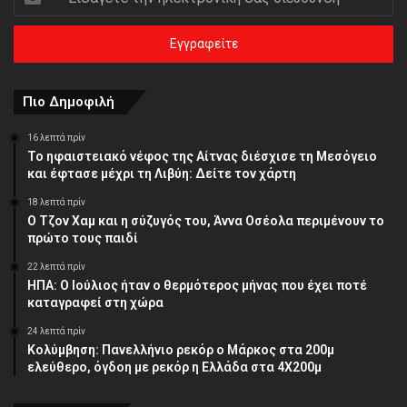
την
ηλεκτρονική
σας
διεύθυνση
Πιο Δημοφιλή
16 λεπτά πρίν
Το ηφαιστειακό νέφος της Αίτνας διέσχισε τη Μεσόγειο
και έφτασε μέχρι τη Λιβύη: Δείτε τον χάρτη
18 λεπτά πρίν
Ο Τζον Χαμ και η σύζυγός του, Άννα Οσέολα περιμένουν το
πρώτο τους παιδί
22 λεπτά πρίν
ΗΠΑ: Ο Ιούλιος ήταν ο θερμότερος μήνας που έχει ποτέ
καταγραφεί στη χώρα
24 λεπτά πρίν
Κολύμβηση: Πανελλήνιο ρεκόρ ο Μάρκος στα 200μ
ελεύθερο, όγδοη με ρεκόρ η Ελλάδα στα 4Χ200μ