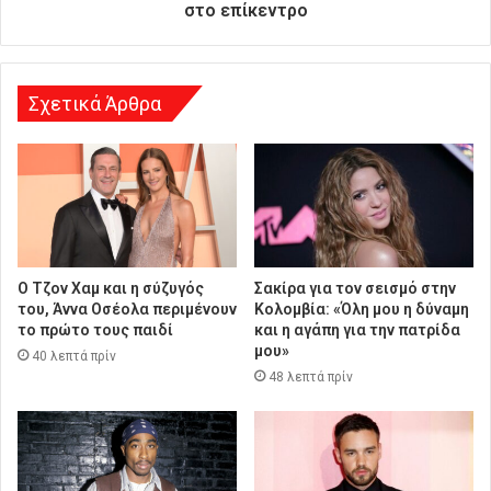
ν
στο επίκεντρο
σ
η
Σχετικά Άρθρα
Ο Τζον Χαμ και η σύζυγός
Σακίρα για τον σεισμό στην
του, Άννα Οσέολα περιμένουν
Κολομβία: «Όλη μου η δύναμη
το πρώτο τους παιδί
και η αγάπη για την πατρίδα
μου»
40 λεπτά πρίν
48 λεπτά πρίν