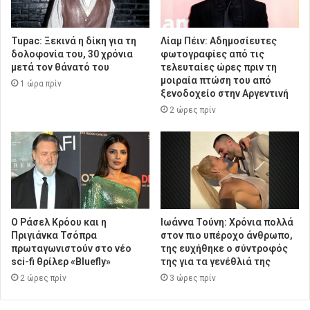
Tupac: Ξεκινά η δίκη για τη
Λίαμ Πέιν: Αδημοσίευτες
δολοφονία του, 30 χρόνια
φωτογραφίες από τις
μετά τον θάνατό του
τελευταίες ώρες πριν τη
μοιραία πτώση του από
1 ώρα πρίν
ξενοδοχείο στην Αργεντινή
2 ώρες πρίν
Ο Ράσελ Κρόου και η
Ιωάννα Τούνη: Χρόνια πολλά
Πριγιάνκα Τσόπρα
στον πιο υπέροχο άνθρωπο,
πρωταγωνιστούν στο νέο
της ευχήθηκε ο σύντροφός
sci-fi θρίλερ «Bluefly»
της για τα γενέθλιά της
2 ώρες πρίν
3 ώρες πρίν