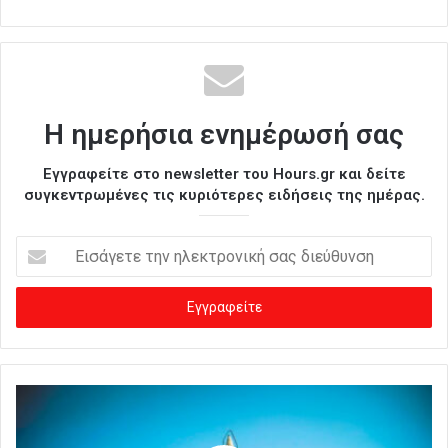
Η ημερήσια ενημέρωσή σας
Εγγραφείτε στο newsletter του Hours.gr και δείτε
συγκεντρωμένες τις κυριότερες ειδήσεις της ημέρας.
Ε
ι
σ
ά
γ
ε
τ
ε
τ
η