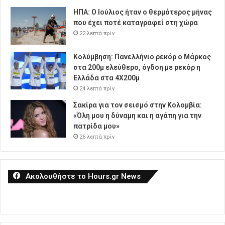
ΗΠΑ: Ο Ιούλιος ήταν ο θερμότερος μήνας
που έχει ποτέ καταγραφεί στη χώρα
22 λεπτά πρίν
Κολύμβηση: Πανελλήνιο ρεκόρ ο Μάρκος
στα 200μ ελεύθερο, όγδοη με ρεκόρ η
Ελλάδα στα 4Χ200μ
24 λεπτά πρίν
Σακίρα για τον σεισμό στην Κολομβία:
«Όλη μου η δύναμη και η αγάπη για την
πατρίδα μου»
26 λεπτά πρίν
Ακολουθήστε το Hours.gr News