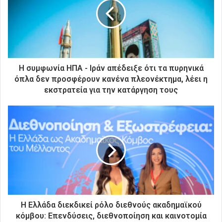
ν
η
λ
ε
κ
τ
ρ
Η συμφωνία ΗΠΑ - Ιράν απέδειξε ότι τα πυρηνικά
ο
όπλα δεν προσφέρουν κανένα πλεονέκτημα, λέει η
ν
εκστρατεία για την κατάργηση τους
ι
κ
ή
σ
α
ς
δ
ι
ε
ύ
θ
Η Ελλάδα διεκδικεί ρόλο διεθνούς ακαδημαϊκού
υ
κόμβου: Επενδύσεις, διεθνοποίηση και καινοτομία