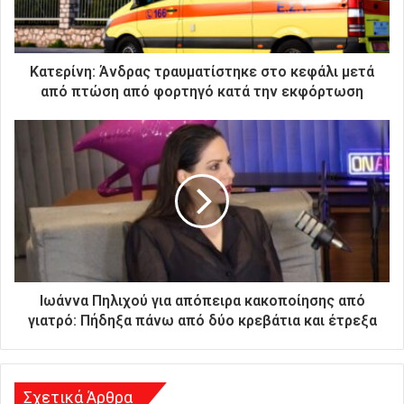
ε
κ
τ
ρ
Κατερίνη: Άνδρας τραυματίστηκε στο κεφάλι μετά
ο
από πτώση από φορτηγό κατά την εκφόρτωση
ν
ι
κ
ή
σ
α
ς
δ
ι
ε
ύ
Ιωάννα Πηλιχού για απόπειρα κακοποίησης από
θ
γιατρό: Πήδηξα πάνω από δύο κρεβάτια και έτρεξα
υ
ν
σ
η
Σχετικά Άρθρα