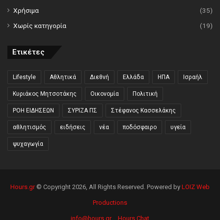
Χρήσιμα
(35)
Χωρίς κατηγορία
(19)
Ετικέτες
Lifestyle
Αθλητικά
Διεθνή
Ελλάδα
ΗΠΑ
Ισραήλ
Κυριάκος Μητσοτάκης
Οικονομία
Πολιτική
ΡΟΗ ΕΙΔΗΣΕΩΝ
ΣΥΡΙΖΑ ΠΣ
Στέφανος Κασσελάκης
αθλητισμός
ειδήσεις
νέα
ποδόσφαιρο
υγεία
ψυχαγωγία
Hours.gr
© Copyright 2026, All Rights Reserved. Powered by
LOIZ Web
Productions
info@hours.gr
Hours Chat