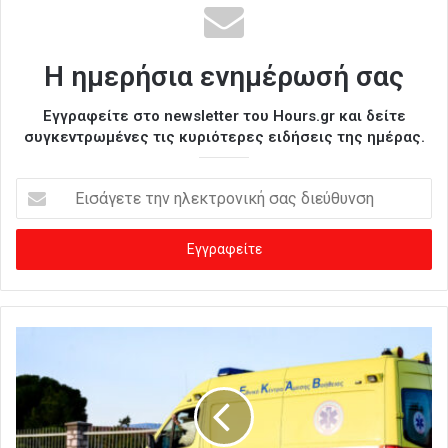
Η ημερήσια ενημέρωσή σας
Εγγραφείτε στο newsletter του Hours.gr και δείτε
συγκεντρωμένες τις κυριότερες ειδήσεις της ημέρας.
Ε
ι
σ
ά
γ
ε
τ
ε
τ
η
ν
η
λ