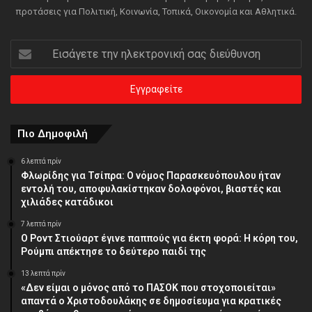
προτάσεις για Πολιτική, Κοινωνία, Τοπικά, Οικονομία και Αθλητικά.
Εισάγετε
την
ηλεκτρονική
σας
διεύθυνση
Πιο Δημοφιλή
6 λεπτά πρίν
Φλωρίδης για Τσίπρα: Ο νόμος Παρασκευόπουλου ήταν
εντολή του, αποφυλακίστηκαν δολοφόνοι, βιαστές και
χιλιάδες κατάδικοι
7 λεπτά πρίν
Ο Ροντ Στιούαρτ έγινε παππούς για έκτη φορά: Η κόρη του,
Ρούμπι απέκτησε το δεύτερο παιδί της
13 λεπτά πρίν
«Δεν είμαι ο μόνος από το ΠΑΣΟΚ που στοχοποιείται»
απαντά ο Χριστοδουλάκης σε δημοσίευμα για κρατικές