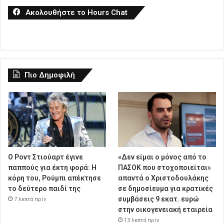
Ακολουθήστε το Hours Chat
Πιο Δημοφιλή
Ο Ροντ Στιούαρτ έγινε
«Δεν είμαι ο μόνος από το
παππούς για έκτη φορά: Η
ΠΑΣΟΚ που στοχοποιείται»
κόρη του, Ρούμπι απέκτησε
απαντά ο Χριστοδουλάκης
το δεύτερο παιδί της
σε δημοσίευμα για κρατικές
συμβάσεις 9 εκατ. ευρώ
7 λεπτά πρίν
στην οικογενειακή εταιρεία
13 λεπτά πρίν