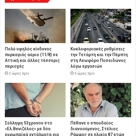
Πολύ υψηλός κίνδυνος
Κυκλοφοριακές ρυθμίσεις
πυρκαγιάς αύριο (11/8) σε
την Τετάρτη και την Πέμπτη
Αττική και άλλες τέσσερις
στη Λεωφόρο Ποσειδώνος
περιοχές
λόγω εργασιών
2 ώρες πρίν
3 ώρες πρίν
Σύλληψη 53χρονου στο
Πέθανε ο σπουδαίος
«Ελ.Βενιζέλος» με δύο
διανοούμενος, Στέλιος
ευρωπαϊκά εντάλματα για
Ράμφος σε ηλικία 87 ετών