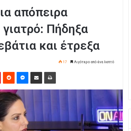
για απόπειρα
 γιατρό: Πήδηξα
εβάτια και έτρεξα
17
Λιγότερο από ένα λεπτό
Pinterest
Reddit
Messenger
Κοινοποίηση μέσω Email
Εκτύπωση