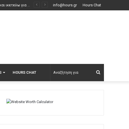
Στην ΑΑΔΕ ο Μητσοτάκης για το myAGRO: «Η χώρα δεν μπορεί να είναι άλλο αιχμάλωτη των κυκλωμάτων, του ρουσφετιού και του παλαιοκομματισμού»
info@hours.gr
Hours Chat
Αναζήτηση
S
HOURS CHAT
για