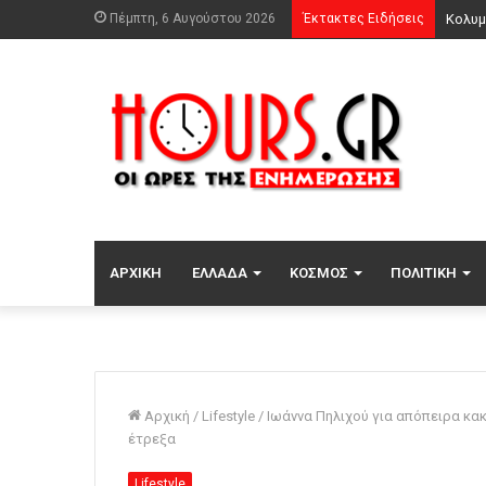
Πέμπτη, 6 Αυγούστου 2026
Έκτακτες Ειδήσεις
ΑΡΧΙΚΉ
ΕΛΛΆΔΑ
ΚΌΣΜΟΣ
ΠΟΛΙΤΙΚΉ
Αρχική
/
Lifestyle
/
Ιωάννα Πηλιχού για απόπειρα κα
έτρεξα
Lifestyle