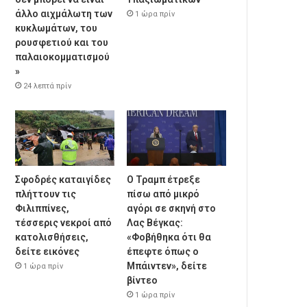
άλλο αιχμάλωτη των
1 ώρα πρίν
κυκλωμάτων, του
ρουσφετιού και του
παλαιοκομματισμού
»
24 λεπτά πρίν
Σφοδρές καταιγίδες
Ο Τραμπ έτρεξε
πλήττουν τις
πίσω από μικρό
Φιλιππίνες,
αγόρι σε σκηνή στο
τέσσερις νεκροί από
Λας Βέγκας:
κατολισθήσεις,
«Φοβήθηκα ότι θα
δείτε εικόνες
έπεφτε όπως ο
Μπάιντεν», δείτε
1 ώρα πρίν
βίντεο
1 ώρα πρίν