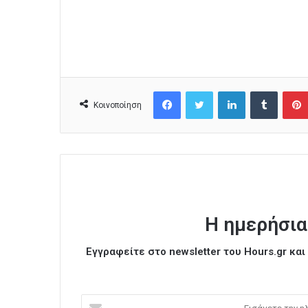
Facebook
Twitter
LinkedIn
Tumblr
Κοινοποίηση
Η ημερήσια
Εγγραφείτε στο newsletter του Hours.gr κα
Ε