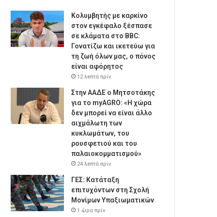
Κολυμβητής με καρκίνο
στον εγκέφαλο ξέσπασε
σε κλάματα στο BBC:
Γονατίζω και ικετεύω για
τη ζωή όλων μας, ο πόνος
είναι αφόρητος
12 λεπτά πρίν
Στην ΑΑΔΕ ο Μητσοτάκης
για το myAGRO: «Η χώρα
δεν μπορεί να είναι άλλο
αιχμάλωτη των
κυκλωμάτων, του
ρουσφετιού και του
παλαιοκομματισμού»
24 λεπτά πρίν
ΓΕΣ: Κατάταξη
επιτυχόντων στη Σχολή
Μονίμων Υπαξιωματικών
1 ώρα πρίν