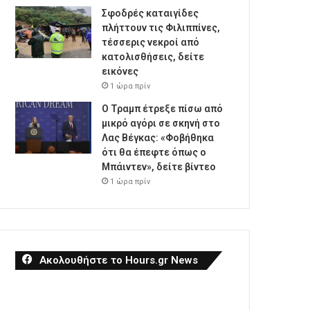
Σφοδρές καταιγίδες
πλήττουν τις Φιλιππίνες,
τέσσερις νεκροί από
κατολισθήσεις, δείτε
εικόνες
1 ώρα πρίν
Ο Τραμπ έτρεξε πίσω από
μικρό αγόρι σε σκηνή στο
Λας Βέγκας: «Φοβήθηκα
ότι θα έπεφτε όπως ο
Μπάιντεν», δείτε βίντεο
1 ώρα πρίν
Ακολουθήστε το Hours.gr News