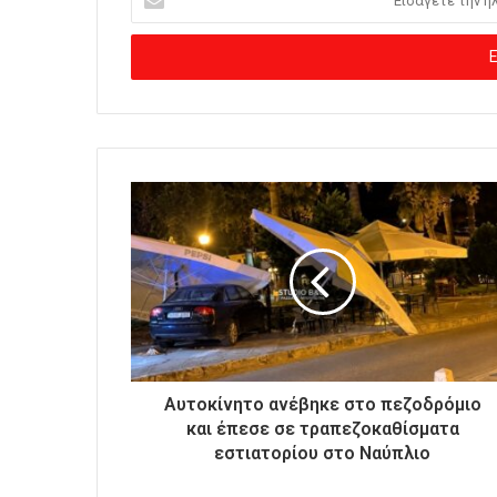
ι
σ
ά
γ
ε
τ
ε
τ
η
ν
η
λ
ε
κ
τ
ρ
ο
Αυτοκίνητο ανέβηκε στο πεζοδρόμιο
ν
και έπεσε σε τραπεζοκαθίσματα
ι
εστιατορίου στο Ναύπλιο
κ
ή