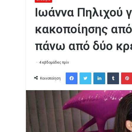
Ιωάννα Πηλιχού 
κακοποίησης από
πάνω από δύο κρ
4 εβδομάδες πρίν
Facebook
Twitter
LinkedIn
Tumblr
Κοινοποίηση