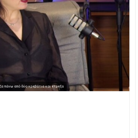
ξα πάνω από δύο κρεβάτια και έτρεξα