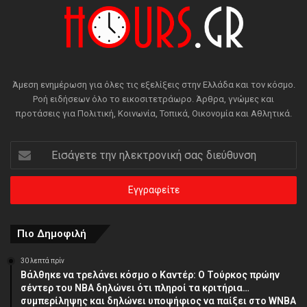
Άμεση ενημέρωση για όλες τις εξελίξεις στην Ελλάδα και τον κόσμο.
Ροή ειδήσεων όλο το εικοσιτετράωρο. Άρθρα, γνώμες και
προτάσεις για Πολιτική, Κοινωνία, Τοπικά, Οικονομία και Αθλητικά.
Εισάγετε
την
ηλεκτρονική
σας
διεύθυνση
Πιο Δημοφιλή
30 λεπτά πρίν
Βάλθηκε να τρελάνει κόσμο ο Καντέρ: Ο Τούρκος πρώην
σέντερ του NBA δηλώνει ότι πληροί τα κριτήρια…
συμπερίληψης και δηλώνει υποψήφιος να παίξει στο WNBA