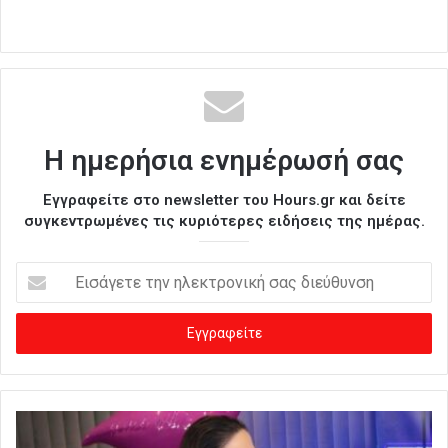
Η ημερήσια ενημέρωσή σας
Εγγραφείτε στο newsletter του Hours.gr και δείτε
συγκεντρωμένες τις κυριότερες ειδήσεις της ημέρας.
Ε
ι
σ
ά
γ
ε
τ
ε
τ