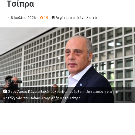
Τσίπρα
8 Ιουλίου 2026
19
Λιγότερο από ένα λεπτό
Στον Άρειο Πάγο ο Βελόπουλος: Να παρέμβει η Δικαιοσύνη για την
καταγγελία του Άδωνι Γεωργιάδη κατά Τσίπρα