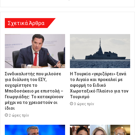
υ
ν
σ
η
Σχετικά Άρθρα
Συνδικαλιστής που μιλούσε
Η Τουρκία «γκριζάρει» ξανά
για διάλυση του ΕΣΥ,
το Αιγαίο και προκαλεί με
ευχαρίστησε το
αφορμή το Ειδικό
Μποδοσάκειο με επιστολή –
Χωροταξικό Πλαίσιο για τον
Γεωργιάδης: Το κατακρίνουν
Τουρισμό
μέχρι να το χρειαστούν οι
3 ώρες πρίν
ίδιοι
2 ώρες πρίν