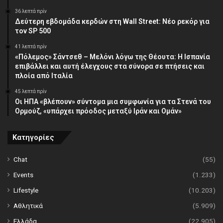
36 λεπτά πρίν
Δεύτερη εβδομάδα κερδών στη Wall Street: Νέο ρεκόρ για
τον SP 500
41 λεπτά πρίν
«Πόλεμος» Σάντσεθ – Μελόνι λόγω της Θέουτα: Η Ισπανία
επιβάλλει και αυτή έλεγχους στα σύνορα σε πτήσεις και
πλοία από Ιταλία
45 λεπτά πρίν
Οι ΗΠΑ «βλέπουν» σύντομα μια συμφωνία για τα Στενά του
Ορμούζ, «υπάρχει πρόοδος μεταξύ Ιράν και Ομάν»
Κατηγορίες
Chat
(55)
Events
(1.233)
Lifestyle
(10.203)
Αθλητικά
(5.909)
Ελλάδα
(22.905)