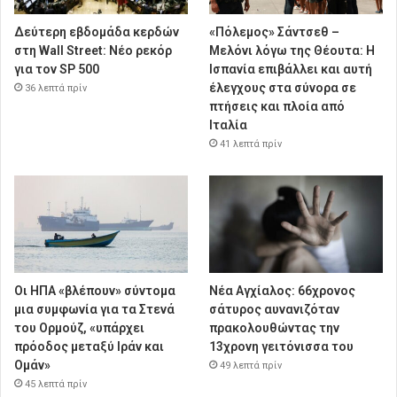
Δεύτερη εβδομάδα κερδών
«Πόλεμος» Σάντσεθ –
στη Wall Street: Νέο ρεκόρ
Μελόνι λόγω της Θέουτα: Η
για τον SP 500
Ισπανία επιβάλλει και αυτή
έλεγχους στα σύνορα σε
36 λεπτά πρίν
πτήσεις και πλοία από
Ιταλία
41 λεπτά πρίν
Οι ΗΠΑ «βλέπουν» σύντομα
Νέα Αγχίαλος: 66χρονος
μια συμφωνία για τα Στενά
σάτυρος αυνανιζόταν
του Ορμούζ, «υπάρχει
πρακολουθώντας την
πρόοδος μεταξύ Ιράν και
13χρονη γειτόνισσα του
Ομάν»
49 λεπτά πρίν
45 λεπτά πρίν