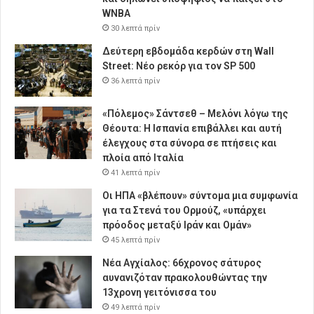
WNBA
30 λεπτά πρίν
Δεύτερη εβδομάδα κερδών στη Wall
Street: Νέο ρεκόρ για τον SP 500
36 λεπτά πρίν
«Πόλεμος» Σάντσεθ – Μελόνι λόγω της
Θέουτα: Η Ισπανία επιβάλλει και αυτή
έλεγχους στα σύνορα σε πτήσεις και
πλοία από Ιταλία
41 λεπτά πρίν
Οι ΗΠΑ «βλέπουν» σύντομα μια συμφωνία
για τα Στενά του Ορμούζ, «υπάρχει
πρόοδος μεταξύ Ιράν και Ομάν»
45 λεπτά πρίν
Νέα Αγχίαλος: 66χρονος σάτυρος
αυνανιζόταν πρακολουθώντας την
13χρονη γειτόνισσα του
49 λεπτά πρίν