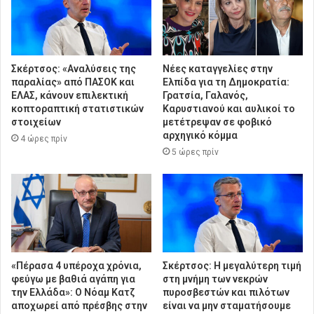
Σκέρτσος: «Αναλύσεις της
Νέες καταγγελίες στην
παραλίας» από ΠΑΣΟΚ και
Ελπίδα για τη Δημοκρατία:
ΕΛΑΣ, κάνουν επιλεκτική
Γρατσία, Γαλανός,
κοπτοραπτική στατιστικών
Καρυστιανού και αυλικοί το
στοιχείων
μετέτρεψαν σε φοβικό
αρχηγικό κόμμα
4 ώρες πρίν
5 ώρες πρίν
«Πέρασα 4 υπέροχα χρόνια,
Σκέρτσος: Η μεγαλύτερη τιμή
φεύγω με βαθιά αγάπη για
στη μνήμη των νεκρών
την Ελλάδα»: Ο Νόαμ Κατζ
πυροσβεστών και πιλότων
αποχωρεί από πρέσβης στην
είναι να μην σταματήσουμε