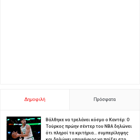
Δημοφιλή
Πρόσφατα
Βάλθηκε να τρελάνει κόσμο ο Καντέρ: Ο
Τούρκος πρώην σέντερ του NBA δηλώνει
ότι πληροί τα κριτήρια… συμπερίληψης
και δηλώνει υποψήφιος να παίξει στο