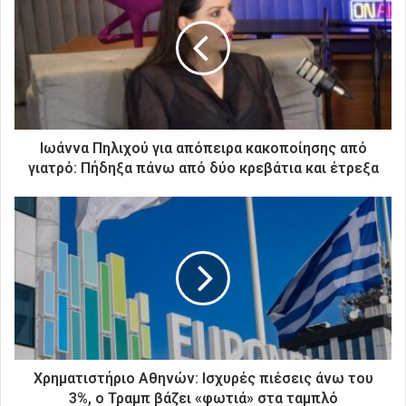
η
ν
η
λ
ε
κ
τ
ρ
Ιωάννα Πηλιχού για απόπειρα κακοποίησης από
ο
γιατρό: Πήδηξα πάνω από δύο κρεβάτια και έτρεξα
ν
ι
κ
ή
σ
α
ς
δ
ι
ε
ύ
Χρηματιστήριο Αθηνών: Ισχυρές πιέσεις άνω του
θ
3%, ο Τραμπ βάζει «φωτιά» στα ταμπλό