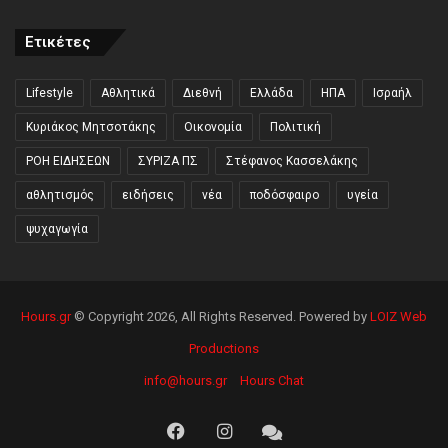
Ετικέτες
Lifestyle
Αθλητικά
Διεθνή
Ελλάδα
ΗΠΑ
Ισραήλ
Κυριάκος Μητσοτάκης
Οικονομία
Πολιτική
ΡΟΗ ΕΙΔΗΣΕΩΝ
ΣΥΡΙΖΑ ΠΣ
Στέφανος Κασσελάκης
αθλητισμός
ειδήσεις
νέα
ποδόσφαιρο
υγεία
ψυχαγωγία
Hours.gr
© Copyright 2026, All Rights Reserved. Powered by
LOIZ Web
Productions
info@hours.gr
Hours Chat
Facebook
Instagram
Hours