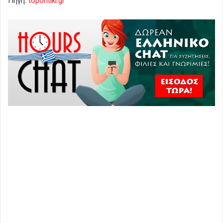
Πηγή:
topontiki.gr