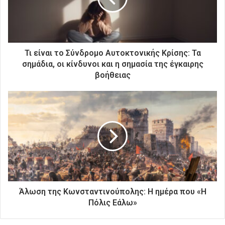
λ
ε
κ
τ
ρ
Τι είναι το Σύνδρομο Αυτοκτονικής Κρίσης: Τα
ο
σημάδια, οι κίνδυνοι και η σημασία της έγκαιρης
ν
βοήθειας
ι
κ
ή
σ
α
ς
δ
ι
ε
ύ
θ
Άλωση της Κωνσταντινούπολης: Η ημέρα που «Η
υ
Πόλις Εάλω»
ν
σ