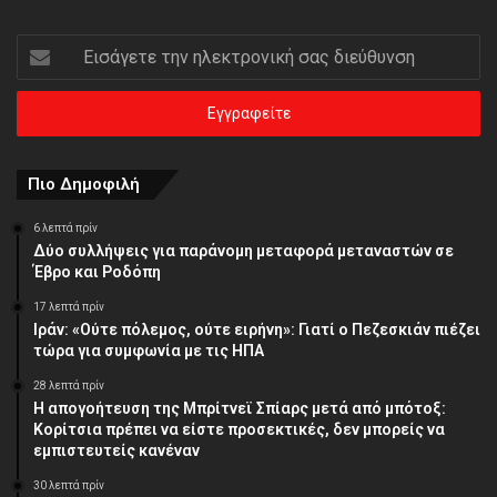
Εισάγετε
την
ηλεκτρονική
σας
διεύθυνση
Πιο Δημοφιλή
6 λεπτά πρίν
Δύο συλλήψεις για παράνομη μεταφορά μεταναστών σε
Έβρο και Ροδόπη
17 λεπτά πρίν
Ιράν: «Ούτε πόλεμος, ούτε ειρήνη»: Γιατί ο Πεζεσκιάν πιέζει
τώρα για συμφωνία με τις ΗΠΑ
28 λεπτά πρίν
Η απογοήτευση της Μπρίτνεϊ Σπίαρς μετά από μπότοξ:
Κορίτσια πρέπει να είστε προσεκτικές, δεν μπορείς να
εμπιστευτείς κανέναν
30 λεπτά πρίν