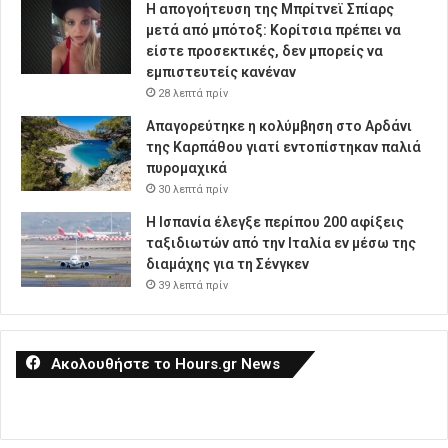
Η απογοήτευση της Μπρίτνεϊ Σπίαρς
μετά από μπότοξ: Κορίτσια πρέπει να
είστε προσεκτικές, δεν μπορείς να
εμπιστευτείς κανέναν
28 λεπτά πρίν
Απαγορεύτηκε η κολύμβηση στο Αρδάνι
της Καρπάθου γιατί εντοπίστηκαν παλιά
πυρομαχικά
30 λεπτά πρίν
Η Ισπανία έλεγξε περίπου 200 αφίξεις
ταξιδιωτών από την Ιταλία εν μέσω της
διαμάχης για τη Σένγκεν
39 λεπτά πρίν
Ακολουθήστε το Hours.gr News