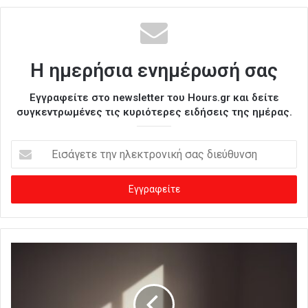
Η ημερήσια ενημέρωσή σας
Εγγραφείτε στο newsletter του Hours.gr και δείτε
συγκεντρωμένες τις κυριότερες ειδήσεις της ημέρας.
Ε
ι
σ
ά
γ
ε
τ
ε
τ
η
ν
η