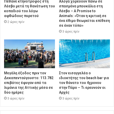
Πέθανε κτηνοτρόφος στη
Άλογα χορεύουν πάνω σε
Λέσβο μετά τη θανάτωση του
σπασμένα μπουκάλια στη
κοπαδιού του λόγω
Λέσβο – A Promise to
αφθώδους πυρετού
Animals: «Όταν η κριτική σε
ένα έθιμο θεωρείται επίθεση
2 ώρες πρίν
σε έναν τόπο»
3 ώρες πρίν
Μεγάλη έξοδος πριν τον
Στον εισαγγελέα ο
Δεκαπενταύγουστο: 113.782
ιδιοκτήτης του beach bar για
επιβάτες έφυγαν από τα
τον θάνατο του 4χρονου
λιμάνια της Αττικής μέσα σε
στην Πάρο – Τι ερευνούν οι
δύο ημέρες
Αρχές
3 ώρες πρίν
3 ώρες πρίν