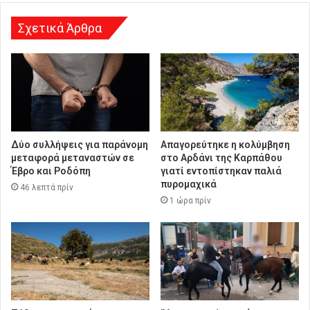
η
Σχετικά Άρθρα
Δύο συλλήψεις για παράνομη
Απαγορεύτηκε η κολύμβηση
μεταφορά μεταναστών σε
στο Αρδάνι της Καρπάθου
Έβρο και Ροδόπη
γιατί εντοπίστηκαν παλιά
πυρομαχικά
46 λεπτά πρίν
1 ώρα πρίν