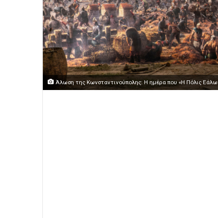
Άλωση της Κωνσταντινούπολης: Η ημέρα που «Η Πόλις Εάλω