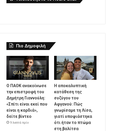
Πιο Δημοφιλή
Ο ΠΑΟΚ ανακοίνωσε
Η αποκαλυπτική
την επιστροφή του
κατάθεση της
Δημήτρη Γιαννούλη:
συζύγου του
«Σπίτι είναι εκεί που
Αφγανού: Πώς
είναι η καρδιά»,
γνωρίσαμε τη Λίσα,
δείτε βίντεο
γιατί υποψιάστηκα
ότι ήταν το πτώμα
9 λεπτά πρίν
στη βαλίτσα