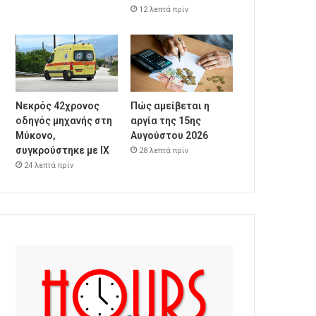
12 λεπτά πρίν
Νεκρός 42χρονος
Πώς αμείβεται η
οδηγός μηχανής στη
αργία της 15ης
Μύκονο,
Αυγούστου 2026
συγκρούστηκε με ΙΧ
28 λεπτά πρίν
24 λεπτά πρίν