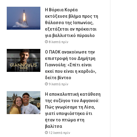
Η Βόρεια Κορέα
εκτόξευσε βλήμα προς τη
θάλασσα της Ιαπωνίας,
εξετάζεται αν πρόκειται
για βαλλιστικό πύραυλο
8 λεπτά πρίν
Ο ΠΑΟΚ ανακοίνωσε την
επιστροφή του Δημήτρη
Γιαννούλη: «Σπίτι είναι
εκεί που είναι η καρδιά»,
δείτε βίντεο
9 λεπτά πρίν
Η αποκαλυπτική κατάθεση
της συζύγου του Αφγανού:
Πώς γνωρίσαμε τη Λίσα,
γιατί υποψιάστηκα ότι
ήταν το πτώμα στη
βαλίτσα
12 λεπτά πρίν