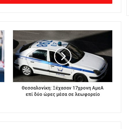
Θεσσαλονίκη: Ξέχασαν 17χρονη ΑμεΑ
επί δύο ώρες μέσα σε λεωφορείο