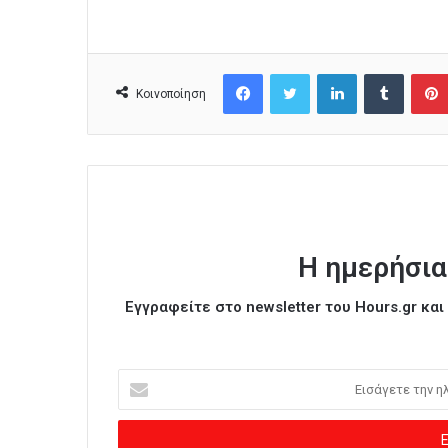
Facebook
Twitter
LinkedIn
Tumblr
Κοινοποίηση
Η ημερήσια
Εγγραφείτε στο newsletter του Hours.gr κα
Ε
ι
σ
ά