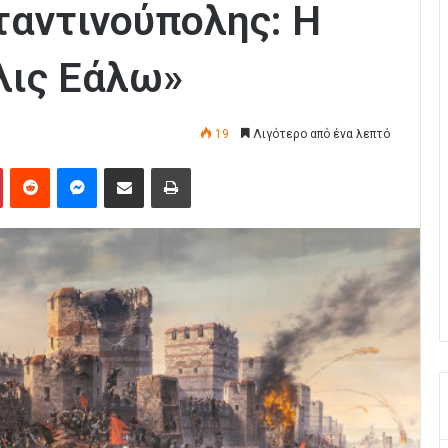
αντινούπολης: Η
λις Εάλω»
19
Λιγότερο από ένα λεπτό
Pinterest
Reddit
Messenger
Κοινοποίηση μέσω Email
Εκτύπωση