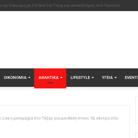
ύτσιας πέτυχε το πρώτο γκολ της φετινής Primeira Liga, δείτε το γκολ
ΟΙΚΟΝΟΜΊΑ
ΑΘΛΗΤΙΚΆ
LIFESTYLE
ΥΓΕΊΑ
EVENT
Live η μονομαχία στο Τέξας για μια θέση στους 16, σέντρα στις