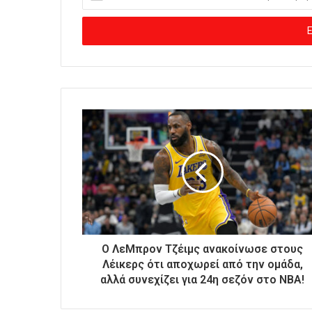
ι
σ
ά
γ
ε
τ
ε
τ
η
ν
η
λ
ε
κ
τ
ρ
ο
Ο ΛεΜπρον Τζέιμς ανακοίνωσε στους
ν
Λέικερς ότι αποχωρεί από την ομάδα,
ι
αλλά συνεχίζει για 24η σεζόν στο ΝΒΑ!
κ
ή
σ