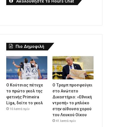
Ακολουθήστε το Hours Chat
Πιο Δημοφιλή
Ο Κούτσιας πέτυχε
Ο Τραμπ προσφεύγει
το πρώτο γκολ της
στο Ανώτατο
φετινής Primeira
Δικαστήριο: «Εθνική
Liga, δείτε το γκολ
ντροπή» το μπλόκο
στην αίθουσα χορού
10 λεπτά πρίν
του Λευκού Οίκου
41 λεπτά πρίν