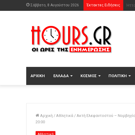
Σάββατο, 8 Αυγούστου 2026
Έκτακτες Ειδήσεις
Ο Κο
ΑΡΧΙΚΉ
ΕΛΛΆΔΑ
ΚΌΣΜΟΣ
ΠΟΛΙΤΙΚΉ
Αρχική
/
Αθλητικά
/
Ακτή Ελεφαντοστού – Νορβηγία: 
20:00
Αθλητικά