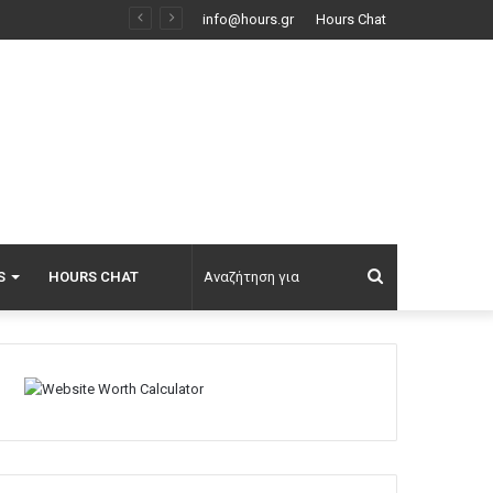
info@hours.gr
Hours Chat
Αναζήτηση
S
HOURS CHAT
για