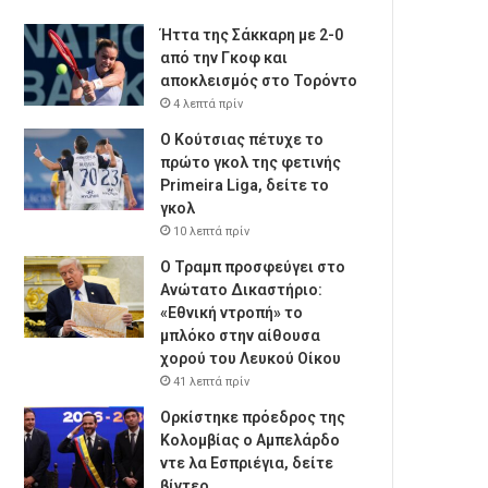
Ήττα της Σάκκαρη με 2-0
από την Γκοφ και
αποκλεισμός στο Τορόντο
4 λεπτά πρίν
Ο Κούτσιας πέτυχε το
πρώτο γκολ της φετινής
Primeira Liga, δείτε το
γκολ
10 λεπτά πρίν
Ο Τραμπ προσφεύγει στο
Ανώτατο Δικαστήριο:
«Εθνική ντροπή» το
μπλόκο στην αίθουσα
χορού του Λευκού Οίκου
41 λεπτά πρίν
Ορκίστηκε πρόεδρος της
Κολομβίας ο Αμπελάρδο
ντε λα Εσπριέγια, δείτε
βίντεο