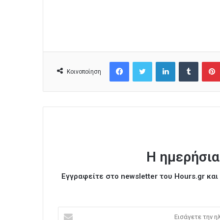
Facebook
Twitter
LinkedIn
Tumblr
Κοινοποίηση
Η ημερήσια
Εγγραφείτε στο newsletter του Hours.gr κα
Ε