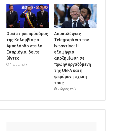
Ορκίστηκε πρόεδρος
Αποκαλύψεις
της Κολομβίας ο
Telegraph για τον
Αμπελάρδο ντε λα
Ινφαντίνο: Η
Εσπριέγια, δείτε
εξαψήφια
βίντεο
αποζημίωση σε
πρώην εργαζόμενη
1 ώρα πρίν
της UEFA και η
φερόμενη σχέση
τους
2 ώρες πρίν