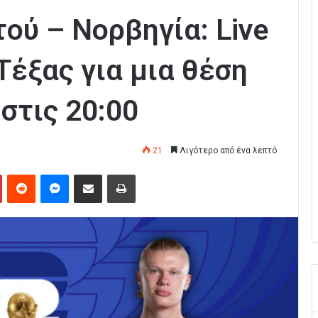
ού – Νορβηγία: Live
Τέξας για μια θέση
 στις 20:00
21
Λιγότερο από ένα λεπτό
Pinterest
Reddit
Messenger
Κοινοποίηση μέσω Email
Εκτύπωση