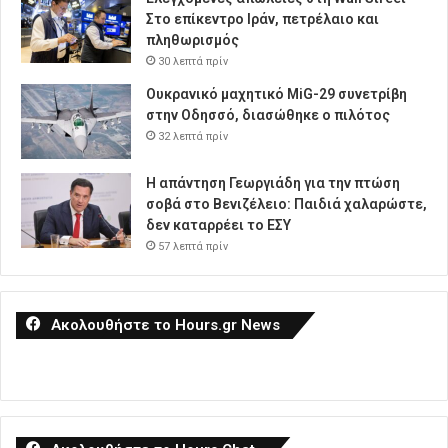
Στο επίκεντρο Ιράν, πετρέλαιο και
πληθωρισμός
30 λεπτά πρίν
Oυκρανικό μαχητικό MiG-29 συνετρίβη
στην Οδησσό, διασώθηκε ο πιλότος
32 λεπτά πρίν
Η απάντηση Γεωργιάδη για την πτώση
σοβά στο Βενιζέλειο: Παιδιά χαλαρώστε,
δεν καταρρέει το ΕΣΥ
57 λεπτά πρίν
Ακολουθήστε το Hours.gr News