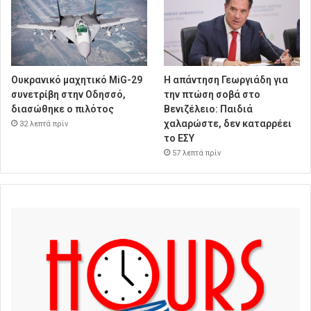
Oυκρανικό μαχητικό MiG-29
Η απάντηση Γεωργιάδη για
συνετρίβη στην Οδησσό,
την πτώση σοβά στο
διασώθηκε ο πιλότος
Βενιζέλειο: Παιδιά
χαλαρώστε, δεν καταρρέει
32 λεπτά πρίν
το ΕΣΥ
57 λεπτά πρίν