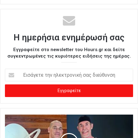
Η ημερήσια ενημέρωσή σας
Εγγραφείτε στο newsletter του Hours.gr και δείτε
συγκεντρωμένες τις κυριότερες ειδήσεις της ημέρας.
Ε
ι
σ
ά
γ
ε
τ
ε
τ
η
ν