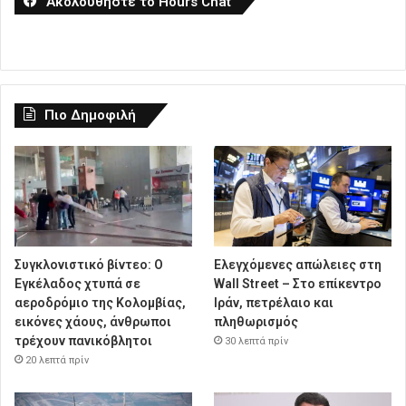
Ακολουθήστε το Hours Chat
Πιο Δημοφιλή
Συγκλονιστικό βίντεο: Ο
Ελεγχόμενες απώλειες στη
Εγκέλαδος χτυπά σε
Wall Street – Στο επίκεντρο
αεροδρόμιο της Κολομβίας,
Ιράν, πετρέλαιο και
εικόνες χάους, άνθρωποι
πληθωρισμός
τρέχουν πανικόβλητοι
30 λεπτά πρίν
20 λεπτά πρίν