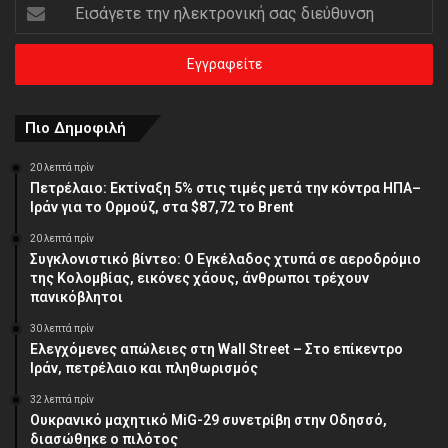
Εισάγετε
την
ηλεκτρονική
σας
διεύθυνση
Πιο Δημοφιλή
20 λεπτά πρίν
Πετρέλαιο: Εκτίναξη 5% στις τιμές μετά την κόντρα ΗΠΑ–
Ιράν για το Ορμούζ, στα $87,72 το Brent
20 λεπτά πρίν
Συγκλονιστικό βίντεο: Ο Εγκέλαδος χτυπά σε αεροδρόμιο
της Κολομβίας, εικόνες χάους, άνθρωποι τρέχουν
πανικόβλητοι
30 λεπτά πρίν
Ελεγχόμενες απώλειες στη Wall Street – Στο επίκεντρο
Ιράν, πετρέλαιο και πληθωρισμός
32 λεπτά πρίν
Oυκρανικό μαχητικό MiG-29 συνετρίβη στην Οδησσό,
διασώθηκε ο πιλότος