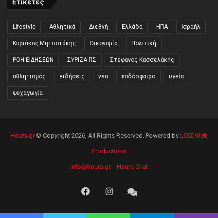
Ετικέτες
Lifestyle
Αθλητικά
Διεθνή
Ελλάδα
ΗΠΑ
Ισραήλ
Κυριάκος Μητσοτάκης
Οικονομία
Πολιτική
ΡΟΗ ΕΙΔΗΣΕΩΝ
ΣΥΡΙΖΑ ΠΣ
Στέφανος Κασσελάκης
αθλητισμός
ειδήσεις
νέα
ποδόσφαιρο
υγεία
ψυχαγωγία
Hours.gr
© Copyright 2026, All Rights Reserved. Powered by
LOIZ Web
Productions
info@hours.gr
Hours Chat
Facebook
Instagram
Hours
Chat