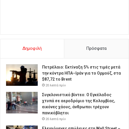
Δημοφιλή
Πρόσφατα
Πετρέλαιο: Εκτίναξη 5% στις τιμές μετά
την κόντρα ΗΠΑ–Ιράν για το Ορμούζ, στα
$87,72 το Brent
20 λεπτά πρίν
Συγκλονιστικό βίντεο: Ο Εγκέλαδος
χτυπά σε αεροδρόμιο της Κολομβίας,
εικόνες χάους, άνθρωποι τρέχουν
πανικόβλητοι
20 λεπτά πρίν
Ελεγχόμενες απώλειες στη Wall Street –