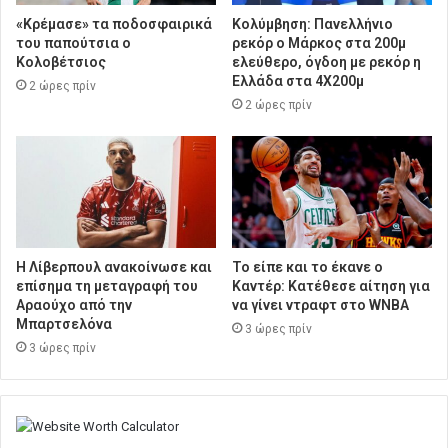
«Κρέμασε» τα ποδοσφαιρικά
Κολύμβηση: Πανελλήνιο
του παπούτσια ο
ρεκόρ ο Μάρκος στα 200μ
Κολοβέτσιος
ελεύθερο, όγδοη με ρεκόρ η
Ελλάδα στα 4Χ200μ
2 ώρες πρίν
2 ώρες πρίν
Η Λίβερπουλ ανακοίνωσε και
Το είπε και το έκανε ο
επίσημα τη μεταγραφή του
Καντέρ: Κατέθεσε αίτηση για
Αραούχο από την
να γίνει ντραφτ στο WNBA
Μπαρτσελόνα
3 ώρες πρίν
3 ώρες πρίν