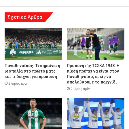
σ
η
Σχετικά Άρθρα
Παναθηναϊκός: Τι σημαίνει η
Προπονητής ΤΣΣΚΑ 1948: Η
ισοπαλία στο πρώτο ματς
πίεση πρέπει να είναι στον
και τι δείχνει για πρόκριση
Παναθηναϊκό, εμείς να
απολαύσουμε το παιχνίδι
2 ώρες πρίν
2 ώρες πρίν