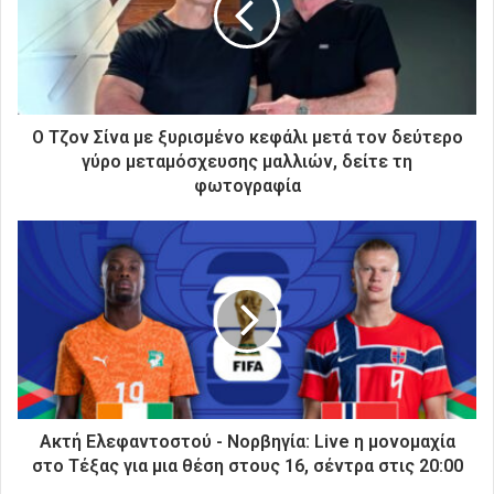
η
λ
ε
κ
τ
ρ
Ο Τζον Σίνα με ξυρισμένο κεφάλι μετά τον δεύτερο
ο
γύρο μεταμόσχευσης μαλλιών, δείτε τη
ν
φωτογραφία
ι
κ
ή
σ
α
ς
δ
ι
ε
ύ
θ
Ακτή Ελεφαντοστού - Νορβηγία: Live η μονομαχία
υ
στο Τέξας για μια θέση στους 16, σέντρα στις 20:00
ν