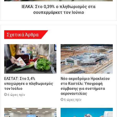
θ
ΙΕΛΚΑ: Στο 0,39% ο πληθωρισμός στα
υ
σουπερμάρκετ τον Ιούνιο
ν
σ
η
Σχετικά Άρθρα
ΕΛΣΤΑΤ: Στο 3,4%
Νέο αεροδρόμιο Ηρακλείου
υποχώρησε ο πληθωρισμός
στο Καστέλι: Υπογραφή
τον Ιούλιο
σύμβασης για συστήματα
αεροναυτιλίας
6 ώρες πρίν
6 ώρες πρίν