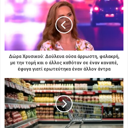
ε
τ
η
ν
η
λ
ε
κ
τ
ρ
Δώρα Χρυσικού: Δούλευα ούσα άρρωστη, φαλακρή,
ο
με την τομή και ο άλλος καθόταν σε έναν καναπέ,
ν
έφυγα γιατί ερωτεύτηκα έναν άλλον άντρα
ι
κ
ή
σ
α
ς
δ
ι
ε
ύ