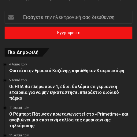
Εισάγετε
την
ηλεκτρονική
σας
διεύθυνση
Πιο Δημοφιλή
4 λεπτά πρίν
Φωτιά στην Ερμακιά Κοζάνης, σηκώθηκαν 3 αεροσκάφη
5 λεπτά πρίν
Οι ΗΠΑ θα πληρώσουν 1,2 δισ. δολάρια σε γερμανική
εταιρεία για να μην εγκαταστήσει υπεράκτιο αιολικό
πάρκο
11 λεπτά πρίν
Ο Ρόμπερτ Πάτινσον πρωταγωνιστεί στο «Primetime» και
αναβιώνει μια σκοτεινή σελίδα της αμερικανικής
τηλεόρασης
11 λεπτά πρίν