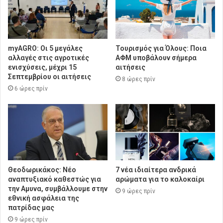
myAGRO: Οι 5 μεγάλες
Τουρισμός για Όλους: Ποια
αλλαγές στις αγροτικές
ΑΦΜ υποβάλουν σήμερα
ενισχύσεις, μέχρι 15
αιτήσεις
Σεπτεμβρίου οι αιτήσεις
8 ώρες πρίν
6 ώρες πρίν
Θεοδωρικάκος: Νέο
7 νέα ιδιαίτερα ανδρικά
αναπτυξιακό καθεστώς για
αρώματα για το καλοκαίρι
την Αμυνα, συμβάλλουμε στην
9 ώρες πρίν
εθνική ασφάλεια της
πατρίδας μας
9 ώρες πρίν