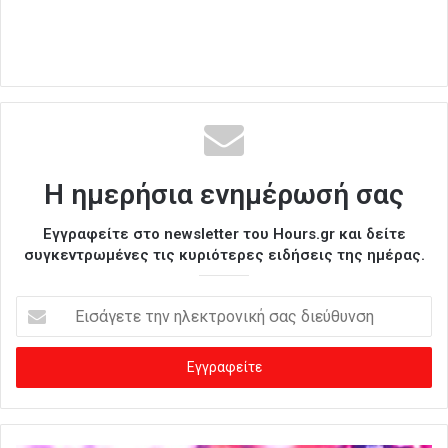
Η ημερήσια ενημέρωσή σας
Εγγραφείτε στο newsletter του Hours.gr και δείτε
συγκεντρωμένες τις κυριότερες ειδήσεις της ημέρας.
Ε
ι
σ
ά
γ
ε
τ