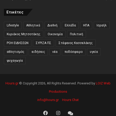
Ετικέτες
Lifestyle
Αθλητικά
Διεθνή
Ελλάδα
ΗΠΑ
Ισραήλ
Κυριάκος Μητσοτάκης
Οικονομία
Πολιτική
ΡΟΗ ΕΙΔΗΣΕΩΝ
ΣΥΡΙΖΑ ΠΣ
Στέφανος Κασσελάκης
αθλητισμός
ειδήσεις
νέα
ποδόσφαιρο
υγεία
ψυχαγωγία
Hours.gr
© Copyright 2026, All Rights Reserved. Powered by
LOIZ Web
Productions
info@hours.gr
Hours Chat
Facebook
Instagram
Hours