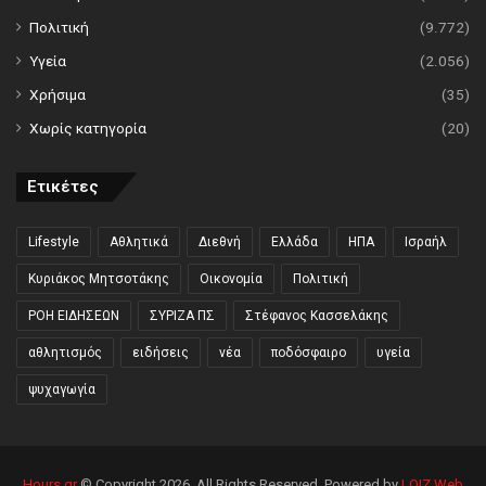
Πολιτική
(9.772)
Υγεία
(2.056)
Χρήσιμα
(35)
Χωρίς κατηγορία
(20)
Ετικέτες
Lifestyle
Αθλητικά
Διεθνή
Ελλάδα
ΗΠΑ
Ισραήλ
Κυριάκος Μητσοτάκης
Οικονομία
Πολιτική
ΡΟΗ ΕΙΔΗΣΕΩΝ
ΣΥΡΙΖΑ ΠΣ
Στέφανος Κασσελάκης
αθλητισμός
ειδήσεις
νέα
ποδόσφαιρο
υγεία
ψυχαγωγία
Hours.gr
© Copyright 2026, All Rights Reserved. Powered by
LOIZ Web