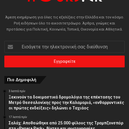
Άμεση ενημέρωση για όλες τις εξελίξεις στην Ελλάδα και τον κόσμο.
Ροή ειδήσεων όλο το εικοσιτετράωρο. Άρθρα, γνώμες και
προτάσεις για Πολιτική, Κοινωνία, Τοπικά, Οικονομία και Αθλητικά.
Εισάγετε
την
ηλεκτρονική
σας
διεύθυνση
Πιο Δημοφιλή
3 λεπτά πρίν
Ξεκινούν τα δοκιμαστικά δρομολόγια της επέκτασης του
Μετρό Θεσσαλονίκης προς την Καλαμαριά, «ενθαρρυντικές
οι πρώτες ενδείξεις» δηλώνει ο Ταχιάος
17 λεπτά πρίν
Σαλάχ: Αποθεώθηκε από 25.000 φίλους της Τραμπζονσπόρ
στο «Papara Park», βίντεο και φωτογραφίες