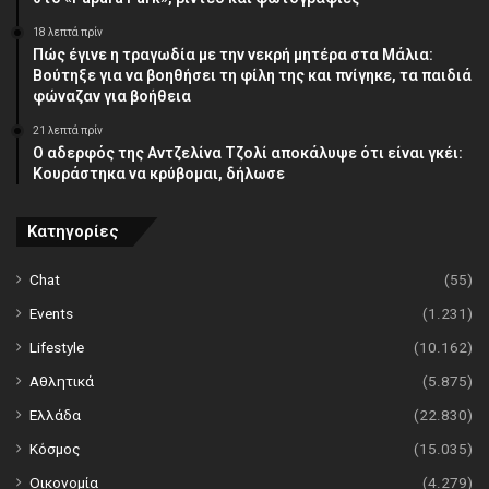
18 λεπτά πρίν
Πώς έγινε η τραγωδία με την νεκρή μητέρα στα Μάλια:
Βούτηξε για να βοηθήσει τη φίλη της και πνίγηκε, τα παιδιά
φώναζαν για βοήθεια
21 λεπτά πρίν
Ο αδερφός της Αντζελίνα Τζολί αποκάλυψε ότι είναι γκέι:
Κουράστηκα να κρύβομαι, δήλωσε
Κατηγορίες
Chat
(55)
Events
(1.231)
Lifestyle
(10.162)
Αθλητικά
(5.875)
Ελλάδα
(22.830)
Κόσμος
(15.035)
Οικονομία
(4.279)