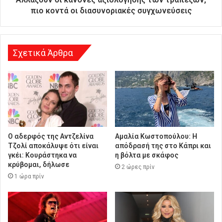
ύ
πιο κοντά οι διασυνοριακές συγχωνεύσεις
θ
υ
ν
σ
Σχετικά Άρθρα
η
Ο αδερφός της Αντζελίνα
Αμαλία Κωστοπούλου: Η
Τζολί αποκάλυψε ότι είναι
απόδρασή της στο Κάπρι και
γκέι: Κουράστηκα να
η βόλτα με σκάφος
κρύβομαι, δήλωσε
2 ώρες πρίν
1 ώρα πρίν