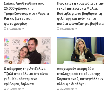
Σαλάχ: Αποθεώθηκε από
Πώς έγινε η τραγωδία με την
25.000 φίλους της
νεκρή μητέρα στα Μάλια:
Τραμπζονσπόρ στο «Papara
Βούτηξε για να βοηθήσει τη
Park», βίντεο και
φίλη της και πνίγηκε, τα
φωτογραφίες
παιδιά φώναζαν για βοήθεια
17 λεπτά πρίν
18 λεπτά πρίν
Ο αδερφός της Αντζελίνα
Αποχωρούν ακόμη δύο
Τζολί αποκάλυψε ότι είναι
στελέχη από το κόμμα της
γκέι: Κουράστηκα να
Καρυστιανού, καταγγέλλουν
κρύβομαι, δήλωσε
έλλειψη διαλόγου
21 λεπτά πρίν
25 λεπτά πρίν