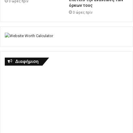
3 ώρες πρίν
όρκων τους
3 ώρες πρίν
Διαφήμιση