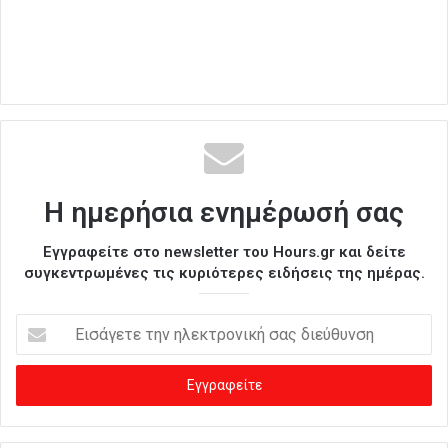
Η ημερήσια ενημέρωσή σας
Εγγραφείτε στο newsletter του Hours.gr και δείτε
συγκεντρωμένες τις κυριότερες ειδήσεις της ημέρας.
Ε
ι
σ
ά
γ
ε