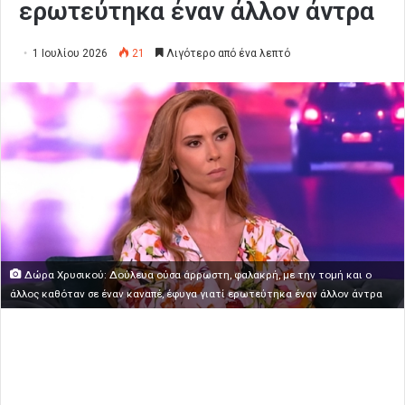
ερωτεύτηκα έναν άλλον άντρα
1 Ιουλίου 2026
21
Λιγότερο από ένα λεπτό
Δώρα Χρυσικού: Δούλευα ούσα άρρωστη, φαλακρή, με την τομή και ο
άλλος καθόταν σε έναν καναπέ, έφυγα γιατί ερωτεύτηκα έναν άλλον άντρα