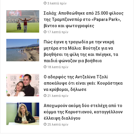
3 λεπτά πρίν
Σαλάχ: Αποθεώθηκε από 25.000 φίλους
της Τραμπζονσπόρ στο «Papara Park»,
βίντεο και φωτογραφίες
17 λεπτά πρίν
Πώς έγινε η τραγωδία με την νεκρή
μητέρα στα Μάλια: Βούτηξε για να
βοηθήσει τη φίλη της και πνίγηκε, τα
παιδιά φώναζαν για βοήθεια
18 λεπτά πρίν
Ο αδερφός της Αντζελίνα Τζολί
αποκάλυψε ότι είναι γκέι: Κουράστηκα
να κρύβομαι, δήλωσε
21 λεπτά πρίν
Αποχωρούν ακόμη δύο στελέχη από το
κόμμα της Καρυστιανού, καταγγέλλουν
έλλειψη διαλόγου
25 λεπτά πρίν