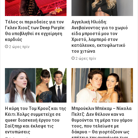
Τέλος οι περιοδείες για τον
Αγγελική Ηλιάδη:
Γκλεν Χιουζ των Deep Purple:
Ανεβαίνοντας για το χωριό
Θα υποβληθεί σε εγχείρηση
είδα μπροστά μου τον
καρδιάς
Χριστό, λαμπερό στον
κατάλευκο, εκτυφλωτικό
2 ώρες πρίν
του χιτώνα
2 ώρες πρίν
Η κόρη του Τομ Κρουζ και της
Μπρούκλιν Μπέκαμ – Νίκολα
Κέιτι Χολμς συμμετείχε σε
Πελτζ: Δεν θέλουν καν να
queer διασκευή έργου του
θυμούνται τη μέρα του γάμου
Σαίξπηρ και έκλεψε τις
τους, που τελείωσε με
εντυπώσεις
δάκρυα – Θα γιορτάζουν ως
επέτειο την ανανέωση των