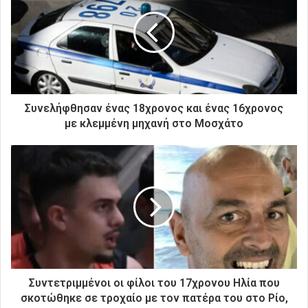
η
ν
η
λ
ε
κ
τ
ρ
Συνελήφθησαν ένας 18χρονος και ένας 16χρονος
ο
με κλεμμένη μηχανή στο Μοσχάτο
ν
ι
κ
ή
σ
α
ς
δ
ι
ε
ύ
Συντετριμμένοι οι φίλοι του 17χρονου Ηλία που
θ
σκοτώθηκε σε τροχαίο με τον πατέρα του στο Ρίο,