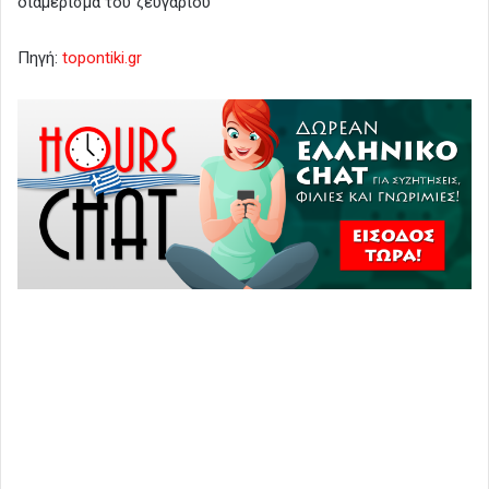
διαμέρισμα του ζευγαριού
Πηγή:
topontiki.gr