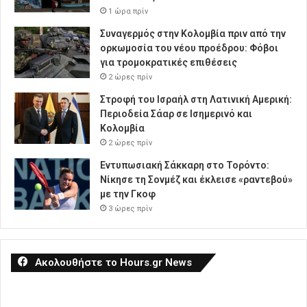
1 ώρα πρίν
Συναγερμός στην Κολομβία πριν από την
ορκωμοσία του νέου προέδρου: Φόβοι
για τρομοκρατικές επιθέσεις
2 ώρες πρίν
Στροφή του Ισραήλ στη Λατινική Αμερική:
Περιοδεία Σάαρ σε Ισημερινό και
Κολομβία
2 ώρες πρίν
Εντυπωσιακή Σάκκαρη στο Τορόντο:
Νίκησε τη Σονμέζ και έκλεισε «ραντεβού»
με την Γκοφ
3 ώρες πρίν
Ακολουθήστε το Hours.gr News