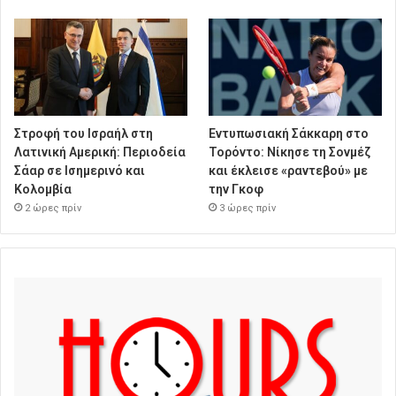
Στροφή του Ισραήλ στη
Εντυπωσιακή Σάκκαρη στο
Λατινική Αμερική: Περιοδεία
Τορόντο: Νίκησε τη Σονμέζ
Σάαρ σε Ισημερινό και
και έκλεισε «ραντεβού» με
Κολομβία
την Γκοφ
2 ώρες πρίν
3 ώρες πρίν