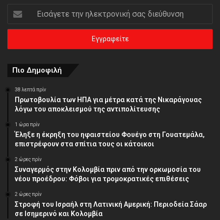
Εισάγετε
την
ηλεκτρονική
σας
διεύθυνση
Πιο Δημοφιλή
38 λεπτά πρίν
Πρωτοβουλία των ΗΠΑ για μέτρα κατά της Νικαράγουας
λόγω του αποκλεισμού της αντιπολίτευσης
1 ώρα πρίν
Έληξε η έκρηξη του ηφαιστείου Φουέγο στη Γουατεμάλα,
επιστρέφουν στα σπίτια τους οι κάτοικοι
2 ώρες πρίν
Συναγερμός στην Κολομβία πριν από την ορκωμοσία του
νέου προέδρου: Φόβοι για τρομοκρατικές επιθέσεις
2 ώρες πρίν
Στροφή του Ισραήλ στη Λατινική Αμερική: Περιοδεία Σάαρ
σε Ισημερινό και Κολομβία