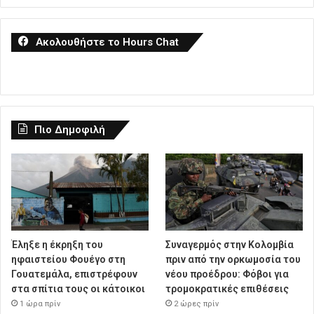
Ακολουθήστε το Hours Chat
Πιο Δημοφιλή
Έληξε η έκρηξη του
Συναγερμός στην Κολομβία
ηφαιστείου Φουέγο στη
πριν από την ορκωμοσία του
Γουατεμάλα, επιστρέφουν
νέου προέδρου: Φόβοι για
στα σπίτια τους οι κάτοικοι
τρομοκρατικές επιθέσεις
1 ώρα πρίν
2 ώρες πρίν