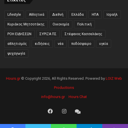
Ετικέτες
Lifestyle
Αθλητικά
Διεθνή
Ελλάδα
ΗΠΑ
Ισραήλ
Κυριάκος Μητσοτάκης
Οικονομία
Πολιτική
ΡΟΗ ΕΙΔΗΣΕΩΝ
ΣΥΡΙΖΑ ΠΣ
Στέφανος Κασσελάκης
αθλητισμός
ειδήσεις
νέα
ποδόσφαιρο
υγεία
ψυχαγωγία
Hours.gr
© Copyright 2026, All Rights Reserved. Powered by
LOIZ Web
Productions
info@hours.gr
Hours Chat
Facebook
Instagram
Hours
Chat