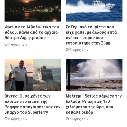
Φωτιά στα Αϊβαλιώτικα του
Σε Γερμανό τουρίστα που
Βόλου, πάνω από το αρχαίο
είχε χαθεί με άλλους επτά
θέατρο Δημητριάδος
ανήκει η σορός που
εντοπίστηκε στην Σύμη
7 ώρες πρίν
7 ώρες πρίν
Βίντεο: Οι σειρήνες των
Μελτέμι 15ετίας σάρωσε την
πλοίων στο λιμάνι της
Ελλάδα: Ριπές έως 150
Ραφήνας αποχαιρέτησαν τον
χιλιόμετρα την ώρα, που
ύπαρχο του Superferry
έσπασε ρεκόρ
8 ώρες πρίν
8 ώρες πρίν