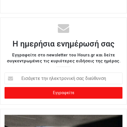
Η ημερήσια ενημέρωσή σας
Εγγραφείτε στο newsletter του Hours.gr και δείτε
συγκεντρωμένες τις κυριότερες ειδήσεις της ημέρας.
Ε
ι
σ
ά
γ
ε
τ
ε
τ