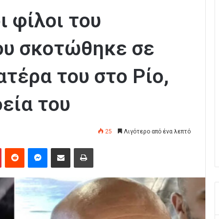
ι φίλοι του
ου σκοτώθηκε σε
ατέρα του στο Ρίο,
εία του
25
Λιγότερο από ένα λεπτό
Pinterest
Reddit
Messenger
Κοινοποίηση μέσω Email
Εκτύπωση