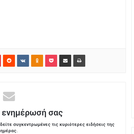
Pinterest
Reddit
VKontakte
Odnoklassniki
Pocket
Κοινοποίηση μέσω Email
Εκτύπωση
 ενημέρωσή σας
ι δείτε συγκεντρωμένες τις κυριότερες ειδήσεις της
ημέρας.