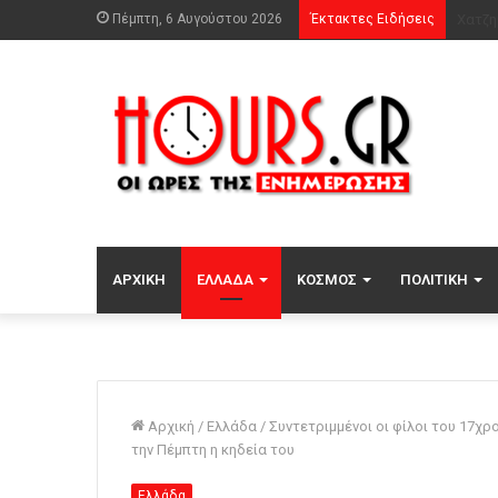
Πέμπτη, 6 Αυγούστου 2026
Έκτακτες Ειδήσεις
ΑΡΧΙΚΉ
ΕΛΛΆΔΑ
ΚΌΣΜΟΣ
ΠΟΛΙΤΙΚΉ
Αρχική
/
Ελλάδα
/
Συντετριμμένοι οι φίλοι του 17χρ
την Πέμπτη η κηδεία του
Ελλάδα