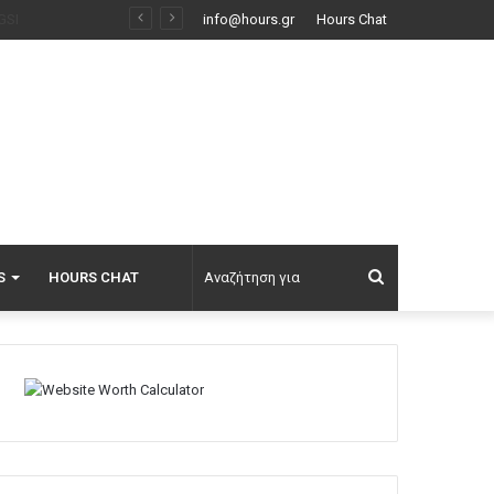
Τι σημαίνει η νίκη Ελ-Σαγέντ στο Μίσιγκαν, το μεγάλο στοίχημα της Aμερικανικής Αριστεράς και η δύσκολη κομματική επανένωση των Δημοκρατικών
info@hours.gr
Hours Chat
Αναζήτηση
S
HOURS CHAT
για