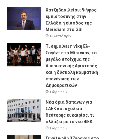
Χατζηβασιλείου: Ψήφος
εμπιστοσύνης στην
Ελλάδα η είσοδος της
Meridiam στο GSI
13 λεπτά πρίν
Τι σημαίνει η νίκη Ελ-
Σαγέντ στο Μίσιγκαν, το
μεγάλο στοίχημα της
Aμερικανικής Αριστεράς
και η δύσκολη κομματική
επανένωση των
Δημοκρατικών
1 ώρα πρίν
Νέα όρια δαπανών για
ΣΑΕΚ και σχολεία
δεύτερης ευκαιρίας, τι
αλλάζει με το νέο ΦΕΚ
1 ώρα πρίν
Συνελήφθη 37χρονος στο