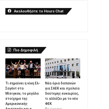
Ακολουθήστε το Hours Chat
Πιο Δημοφιλή
Τι σημαίνει η νίκη Ελ-
Νέα όρια δαπανών
Σαγέντ στο
για ΣΑΕΚ και σχολεία
Μίσιγκαν, το μεγάλο
δεύτερης ευκαιρίας,
στοίχημα της
τι αλλάζει με το νέο
Aμερικανικής
ΦΕΚ
Αριστεράς και η
1 ώρα πρίν