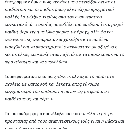
Υπογράμμισε όμως πως
«εκείνοι που στενάζουν είναι οι
παιδίατροι και οι παιδιατρικές κλινικές με πραγματικά
πολλές λοιμώξεις, κυρίως από τον αναπνευστικό
συγκυτιακό ιό, ο οποίος προσδίδει μια συνδρομή στα μικρά
παιδιά, βαρύτερη πολλές φορές, με βρογχιολίτιδα και
αναπνευστική ανεπάρκεια και χρειάζεται το παιδί να
εισαχθεί και να υποστηριχτεί αναπνευστικά με οξυγόνο ή
και με άλλες συσκευές αναπνοής, ώστε να μπορέσουμε να το
φροντίσουμε και να επανέλθει».
Συμπερασματικά είπε πως «
δεν στέλνουμε το παιδί στο
σχολείο με καταρροή και δέκατα, αποφεύγουμε
συγχρωτισμό του παιδιού, πηγαίνοντας με φειδώ σε
παιδότοπους και πάρτι».
Για μια ακόμη φορά επανέλαβε πως «τ
ο απόλυτο μέτρο
προστασίας από τους αναπνευστικούς ιούς είναι η μάσκα και
η σωστή αντισηψία των χεριών.