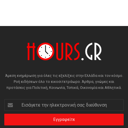
Άμεση ενημέρωση για όλες τις εξελίξεις στην Ελλάδα και τον κόσμο.
Ροή ειδήσεων όλο το εικοσιτετράωρο. Άρθρα, γνώμες και
προτάσεις για Πολιτική, Κοινωνία, Τοπικά, Οικονομία και Αθλητικά.
Εισάγετε
την
ηλεκτρονική
σας
διεύθυνση