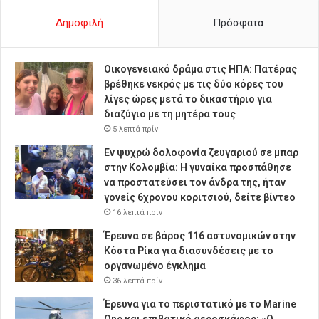
Δημοφιλή
Πρόσφατα
Οικογενειακό δράμα στις ΗΠΑ: Πατέρας
βρέθηκε νεκρός με τις δύο κόρες του
λίγες ώρες μετά το δικαστήριο για
διαζύγιο με τη μητέρα τους
5 λεπτά πρίν
Εν ψυχρώ δολοφονία ζευγαριού σε μπαρ
στην Κολομβία: Η γυναίκα προσπάθησε
να προστατεύσει τον άνδρα της, ήταν
γονείς 6χρονου κοριτσιού, δείτε βίντεο
16 λεπτά πρίν
Έρευνα σε βάρος 116 αστυνομικών στην
Κόστα Ρίκα για διασυνδέσεις με το
οργανωμένο έγκλημα
36 λεπτά πρίν
Έρευνα για το περιστατικό με το Marine