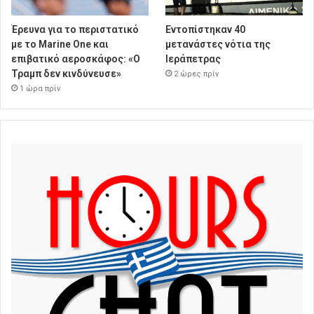
Έρευνα για το περιστατικό
Εντοπίστηκαν 40
με το Marine One και
μετανάστες νότια της
επιβατικό αεροσκάφος: «Ο
Ιεράπετρας
Τραμπ δεν κινδύνευσε»
2 ώρες πρίν
1 ώρα πρίν