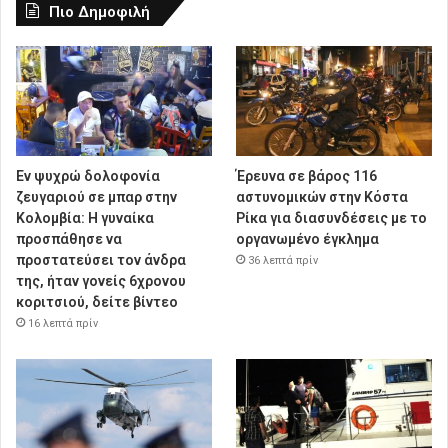
Πιο Δημοφιλή
Εν ψυχρώ δολοφονία
Έρευνα σε βάρος 116
ζευγαριού σε μπαρ στην
αστυνομικών στην Κόστα
Κολομβία: Η γυναίκα
Ρίκα για διασυνδέσεις με το
προσπάθησε να
οργανωμένο έγκλημα
προστατεύσει τον άνδρα
36 λεπτά πρίν
της, ήταν γονείς 6χρονου
κοριτσιού, δείτε βίντεο
16 λεπτά πρίν