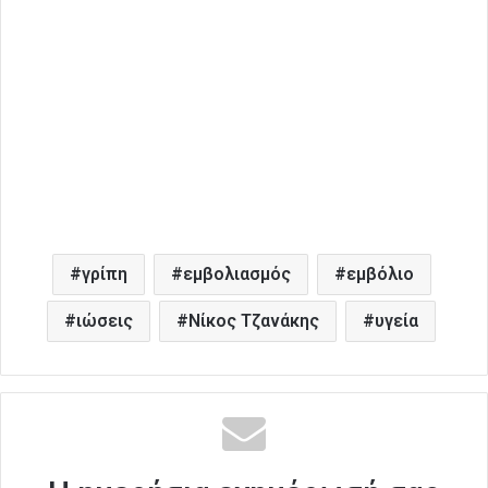
γρίπη
εμβολιασμός
εμβόλιο
ιώσεις
Νίκος Τζανάκης
υγεία