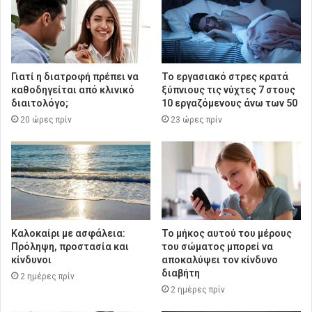
Γιατί η διατροφή πρέπει να
Το εργασιακό στρες κρατά
καθοδηγείται από κλινικό
ξύπνιους τις νύχτες 7 στους
διαιτολόγο;
10 εργαζόμενους άνω των 50
20 ώρες πρίν
23 ώρες πρίν
Καλοκαίρι με ασφάλεια:
Το μήκος αυτού του μέρους
Πρόληψη, προστασία και
του σώματος μπορεί να
κίνδυνοι
αποκαλύψει τον κίνδυνο
διαβήτη
2 ημέρες πρίν
2 ημέρες πρίν