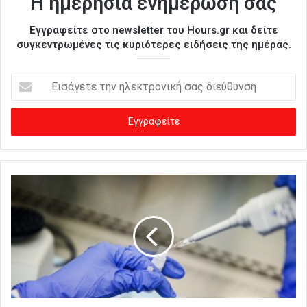
Η ημερήσια ενημέρωσή σας
Εγγραφείτε στο newsletter του Hours.gr και δείτε
συγκεντρωμένες τις κυριότερες ειδήσεις της ημέρας.
Ε
ι
σ
ά
γ
ε
τ
ε
τ
η
ν
η
λ
ε
κ
τ