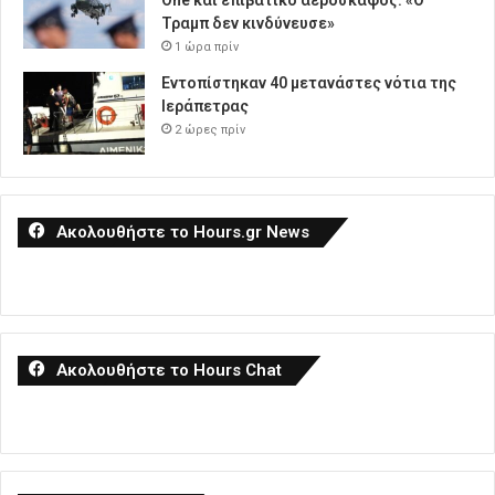
One και επιβατικό αεροσκάφος: «Ο
Τραμπ δεν κινδύνευσε»
1 ώρα πρίν
Εντοπίστηκαν 40 μετανάστες νότια της
Ιεράπετρας
2 ώρες πρίν
Ακολουθήστε το Hours.gr News
Ακολουθήστε το Hours Chat