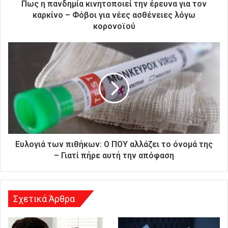
ρ
Πως η πανδημία κινητοποιεί την έρευνα για τον
ο
καρκίνο – Φόβοι για νέες ασθένειες λόγω
ν
κορονοϊού
ι
κ
ή
σ
α
ς
δ
ι
ε
ύ
θ
Ευλογιά των πιθήκων: Ο ΠΟΥ αλλάζει το όνομά της
υ
– Γιατί πήρε αυτή την απόφαση
ν
σ
η
Σχετικά Άρθρα