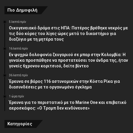
Πιο Δημοφιλή
5 λεπτά πρίν
Οικογενειακό δράμα στις ΗΠΑ: Πατέρας βρέθηκε νεκρός με
τις δύο κόρες του λίγες ώρες μετά το δικαστήριο για
διαζύγιο με τη μητέρα τους
16 λεπτά πρίν
Εν ψυχρώ δολοφονία ζευγαριού σε μπαρ στην Κολομβία: Η
γυναίκα προσπάθησε να προστατεύσει τον άνδρα της, ήταν
γονείς 6χρονου κοριτσιού, δείτε βίντεο
36 λεπτά πρίν
Έρευνα σε βάρος 116 αστυνομικών στην Κόστα Ρίκα για
διασυνδέσεις με το οργανωμένο έγκλημα
1 ώρα πρίν
Έρευνα για το περιστατικό με το Marine One και επιβατικό
αεροσκάφος: «Ο Τραμπ δεν κινδύνευσε»
Κατηγορίες