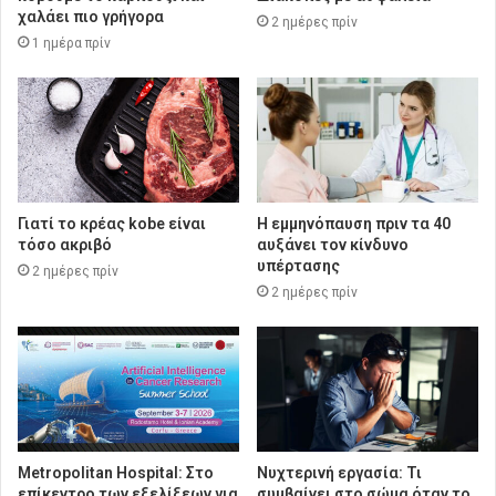
χαλάει πιο γρήγορα
2 ημέρες πρίν
1 ημέρα πρίν
Γιατί το κρέας kobe είναι
Η εμμηνόπαυση πριν τα 40
τόσο ακριβό
αυξάνει τον κίνδυνο
υπέρτασης
2 ημέρες πρίν
2 ημέρες πρίν
Metropolitan Hospital: Στο
Νυχτερινή εργασία: Τι
επίκεντρο των εξελίξεων για
συμβαίνει στο σώμα όταν το