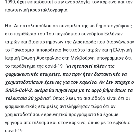
1990, έχει εκπαιδευτεί στην ανοσολογία, τον καρκίνο και την
πρωτεϊνική κρυσταλλογραφία.
Η κ. Αποστολοπούλου σε συνομιλία της με δημοσιογράφους
στο περιθώριο του 1ου παγκόσμιου συνεδρίου Ελλήνων
ιατρών και βιοεπιστημόνων της Διασποράς που διοργάνωσαν
το Παγκόσμιο Ιπποκράτειο Ινστιτούτο Ιατρών και η Ελληνική
Ιατρική Ένωση Αυστραλίας στη Μελβούρνη, υπογράμμισε ότι
το παράδειγμα της covid-19,
“κινητοποιεί πλέον τις
φαρμακευτικές εταιρείες, που πριν ήταν διστακτικές να
χρηματοδοτήσουν έρευνες για τον καρκίνο. Αν δεν υπήρχε ο
SARS-CoV-2, ακόμα θα πηγαίναμε με το αργό βήμα όπως τα
τελευταία 30 χρόνια”.
Όπως λέει, το αισιόδοξο είναι ότι οι
φαρμακευτικές εταιρείες αντελήφθησαν τώρα ότι αν
χρηματοδοτήσουν ερευνητικά προγράμματα θα έχουμε
γρήγορο αποτέλεσμα και στον καρκίνο, όπως με το εμβόλιο
covid-19.