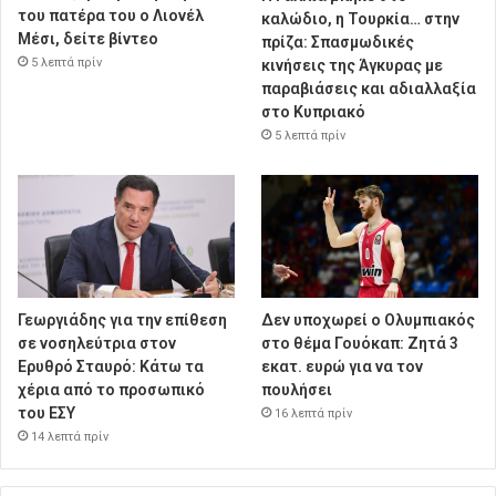
του πατέρα του ο Λιονέλ
καλώδιο, η Τουρκία… στην
Μέσι, δείτε βίντεο
πρίζα: Σπασμωδικές
5 λεπτά πρίν
κινήσεις της Άγκυρας με
παραβιάσεις και αδιαλλαξία
στο Κυπριακό
5 λεπτά πρίν
Γεωργιάδης για την επίθεση
Δεν υποχωρεί ο Ολυμπιακός
σε νοσηλεύτρια στον
στο θέμα Γουόκαπ: Ζητά 3
Ερυθρό Σταυρό: Κάτω τα
εκατ. ευρώ για να τον
χέρια από το προσωπικό
πουλήσει
του ΕΣΥ
16 λεπτά πρίν
14 λεπτά πρίν