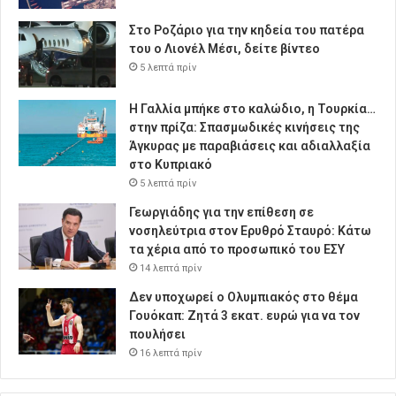
Στο Ροζάριο για την κηδεία του πατέρα
του ο Λιονέλ Μέσι, δείτε βίντεο
5 λεπτά πρίν
Η Γαλλία μπήκε στο καλώδιο, η Τουρκία…
στην πρίζα: Σπασμωδικές κινήσεις της
Άγκυρας με παραβιάσεις και αδιαλλαξία
στο Κυπριακό
5 λεπτά πρίν
Γεωργιάδης για την επίθεση σε
νοσηλεύτρια στον Ερυθρό Σταυρό: Κάτω
τα χέρια από το προσωπικό του ΕΣΥ
14 λεπτά πρίν
Δεν υποχωρεί ο Ολυμπιακός στο θέμα
Γουόκαπ: Ζητά 3 εκατ. ευρώ για να τον
πουλήσει
16 λεπτά πρίν