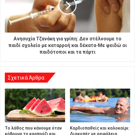
α
ς
δ
ι
ε
ύ
Ανησυχία Τζανάκη για γρίπη: Δεν στέλνουμε το
θ
παιδί σχολείο με καταρροή και δέκατα-Με φειδώ οι
υ
παιδότοποι και τα πάρτι
ν
σ
η
Σχετικά Άρθρα
Το λάθος που κάνουμε όταν
Καρδιοπαθείς και καλοκαίρι:
κόβουμε το καρπούζι και
Διακοπές με ασφάλεια