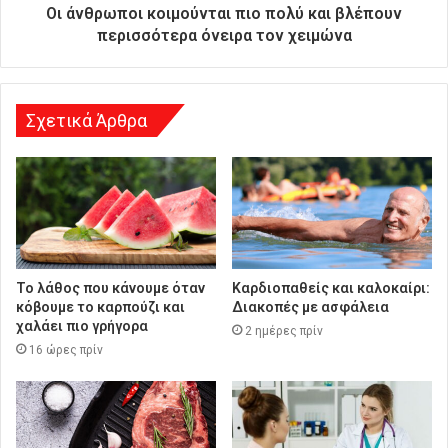
ύ
Οι άνθρωποι κοιμούνται πιο πολύ και βλέπουν
θ
περισσότερα όνειρα τον χειμώνα
υ
ν
σ
η
Σχετικά Άρθρα
Το λάθος που κάνουμε όταν
Καρδιοπαθείς και καλοκαίρι:
κόβουμε το καρπούζι και
Διακοπές με ασφάλεια
χαλάει πιο γρήγορα
2 ημέρες πρίν
16 ώρες πρίν