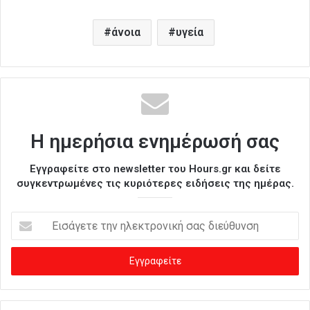
άνοια
υγεία
Η ημερήσια ενημέρωσή σας
Εγγραφείτε στο newsletter του Hours.gr και δείτε
συγκεντρωμένες τις κυριότερες ειδήσεις της ημέρας.
Ε
ι
σ
ά
γ
ε
τ