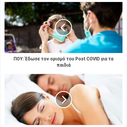
ε
τ
η
ν
η
λ
ε
κ
τ
ρ
ΠΟΥ: Έδωσε τον ορισμό του Post COVID για τα
ο
παιδιά
ν
ι
κ
ή
σ
α
ς
δ
ι
ε