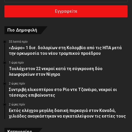
ηλεκτρονική
σας
διεύθυνση
Πιο Δημοφιλή
33 λεπτά πρίν
«Δώρο» 1 δισ. δολαρίων στη Κολομβία από τις ΗΠΑ μετά
την ορκωμοσία του νέου τραμπικού προέδρου
1 ώρα πρίν
Τουλάχιστον 22 νεκροί κατά τη σύγκρουση δύο
λεωφορείων στον Νίγηρα
2 ώρες πρίν
Συντριβή ελικοπτέρου στο Ρίο ντε Τζανέιρο, νεκροί οι
τέσσερις επιβαίνοντες
2 ώρες πρίν
Εκτός ελέγχου μεγάλη δασική πυρκαγιά στον Καναδά,
χιλιάδες αναγκάστηκαν να εγκαταλείψουν τις εστίες τους
Κατηγορίες