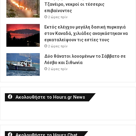
Τζανέιρο, νεκροί οι τέσσερις
επιβαίνοντες
2 ώρες πρίν
Εκτός ελέγχου μεγάλη δασική πυρκαγιά
στον Καναδά, χιλιάδες αναγκάστηκαν να
εγκαταλείψουν τις εστίες τους
2 ώρες πρίν
Δύο θάνατοι λουομένων το Σάββατο σε
Λέσβο και Σιθωνία
2 ώρες πρίν
Ακολουθήστε το Hours.gr News
Ακολουθήστε το Hours Chat