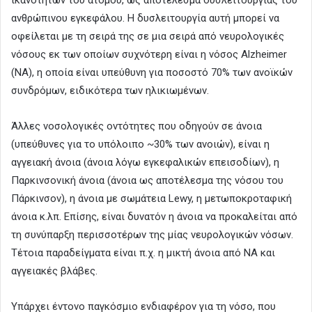
ανθρώπινου εγκεφάλου. Η δυσλειτουργία αυτή μπορεί να
οφείλεται με τη σειρά της σε μια σειρά από νευρολογικές
νόσους εκ των οποίων συχνότερη είναι η νόσος Alzheimer
(ΝΑ), η οποία είναι υπεύθυνη για ποσοστό 70% των ανοϊκών
συνδρόμων, ειδικότερα των ηλικιωμένων.
Άλλες νοσολογικές οντότητες που οδηγούν σε άνοια
(υπεύθυνες για το υπόλοιπο ~30% των ανοιών), είναι η
αγγειακή άνοια (άνοια λόγω εγκεφαλικών επεισοδίων), η
Παρκινσονική άνοια (άνοια ως αποτέλεσμα της νόσου του
Πάρκινσον), η άνοια με σωμάτεια Lewy, η μετωποκροταφική
άνοια κ.λπ. Επίσης, είναι δυνατόν η άνοια να προκαλείται από
τη συνύπαρξη περισσοτέρων της μίας νευρολογικών νόσων.
Τέτοια παραδείγματα είναι π.χ. η μικτή άνοια από ΝΑ και
αγγειακές βλάβες.
Υπάρχει έντονο παγκόσμιο ενδιαφέρον για τη νόσο, που