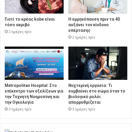
Γιατί το κρέας kobe είναι
Η εμμηνόπαυση πριν τα 40
τόσο ακριβό
αυξάνει τον κίνδυνο
υπέρτασης
2 ημέρες πρίν
2 ημέρες πρίν
Metropolitan Hospital: Στο
Νυχτερινή εργασία: Τι
επίκεντρο των εξελίξεων για
συμβαίνει στο σώμα όταν το
την Τεχνητή Νοημοσύνη και
βιολογικό ρολόι
την Ογκολογία
απορρυθμίζεται
3 ημέρες πρίν
3 ημέρες πρίν