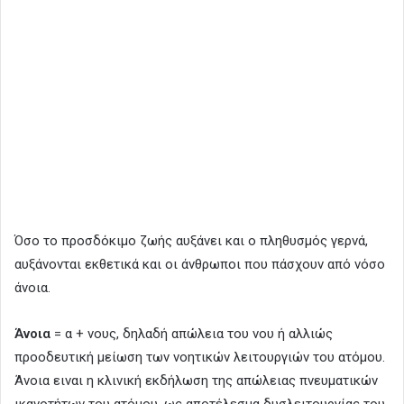
Όσο το προσδόκιμο ζωής αυξάνει και ο πληθυσμός γερνά,
αυξάνονται εκθετικά και οι άνθρωποι που πάσχουν από νόσο
άνοια.
Άνοια
= α + νους, δηλαδή απώλεια του νου ή αλλιώς
προοδευτική μείωση των νοητικών λειτουργιών του ατόμου.
Άνοια ειναι η κλινική εκδήλωση της απώλειας πνευματικών
ικανοτήτων του ατόμου, ως αποτέλεσμα δυσλειτουργίας του