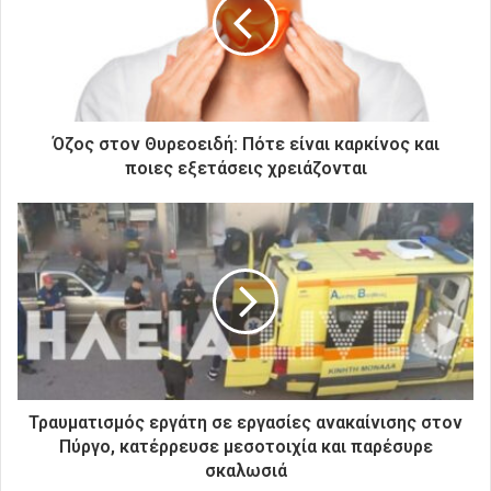
ν
η
λ
ε
κ
τ
ρ
Όζος στον Θυρεοειδή: Πότε είναι καρκίνος και
ο
ποιες εξετάσεις χρειάζονται
ν
ι
κ
ή
σ
α
ς
δ
ι
ε
ύ
Τραυματισμός εργάτη σε εργασίες ανακαίνισης στον
θ
Πύργο, κατέρρευσε μεσοτοιχία και παρέσυρε
υ
σκαλωσιά
ν