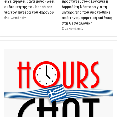
είχε αφήσει ξανά μόνο» λέει
προστατεύσω»: Συγκινεί η
ο ιδιοκτήτης του beach bar
Αφροδίτη Νέστορα για τη
για τον πατέρα του 4χρονου
μητέρα της που σκοτώθηκε
από την εμπρηστική επίθεση
21 λεπτά πρίν
στη Θεσσαλονίκη
25 λεπτά πρίν