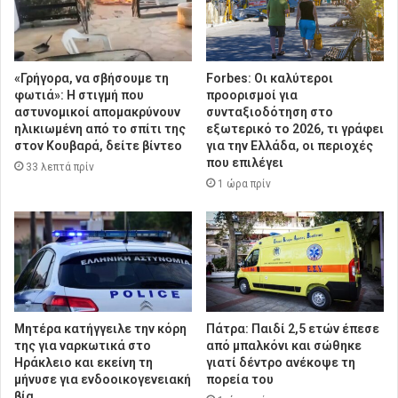
«Γρήγορα, να σβήσουμε τη
Forbes: Οι καλύτεροι
φωτιά»: Η στιγμή που
προορισμοί για
αστυνομικοί απομακρύνουν
συνταξιοδότηση στο
ηλικιωμένη από το σπίτι της
εξωτερικό το 2026, τι γράφει
στον Κουβαρά, δείτε βίντεο
για την Ελλάδα, οι περιοχές
που επιλέγει
33 λεπτά πρίν
1 ώρα πρίν
Μητέρα κατήγγειλε την κόρη
Πάτρα: Παιδί 2,5 ετών έπεσε
της για ναρκωτικά στο
από μπαλκόνι και σώθηκε
Ηράκλειο και εκείνη τη
γιατί δέντρο ανέκοψε τη
μήνυσε για ενδοοικογενειακή
πορεία του
βία