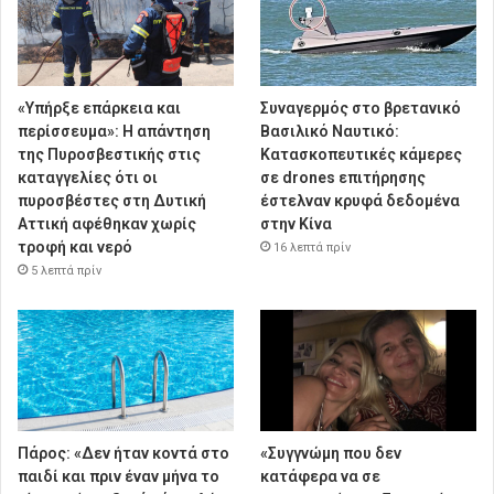
«Υπήρξε επάρκεια και
Συναγερμός στο βρετανικό
περίσσευμα»: Η απάντηση
Βασιλικό Ναυτικό:
της Πυροσβεστικής στις
Κατασκοπευτικές κάμερες
καταγγελίες ότι οι
σε drones επιτήρησης
πυροσβέστες στη Δυτική
έστελναν κρυφά δεδομένα
Αττική αφέθηκαν χωρίς
στην Κίνα
τροφή και νερό
16 λεπτά πρίν
5 λεπτά πρίν
Πάρος: «Δεν ήταν κοντά στο
«Συγγνώμη που δεν
παιδί και πριν έναν μήνα το
κατάφερα να σε