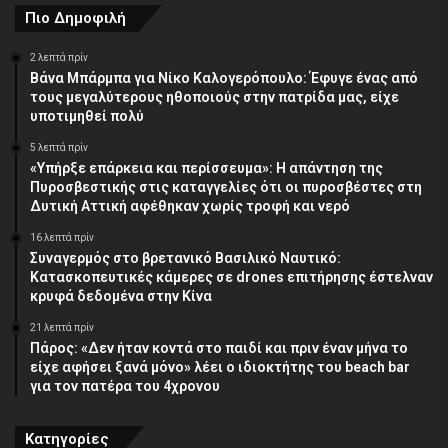
Πιο Δημοφιλή
2 λεπτά πρίν
Βάνα Μπάρμπα για Νίκο Καλογερόπουλο: Έφυγε ένας από
τους μεγαλύτερους ηθοποιούς στην πατρίδα μας, είχε
υποτιμηθεί πολύ
5 λεπτά πρίν
«Υπήρξε επάρκεια και περίσσευμα»: Η απάντηση της
Πυροσβεστικής στις καταγγελίες ότι οι πυροσβέστες στη
Δυτική Αττική αφέθηκαν χωρίς τροφή και νερό
16 λεπτά πρίν
Συναγερμός στο βρετανικό Βασιλικό Ναυτικό:
Κατασκοπευτικές κάμερες σε drones επιτήρησης έστελναν
κρυφά δεδομένα στην Κίνα
21 λεπτά πρίν
Πάρος: «Δεν ήταν κοντά στο παιδί και πριν έναν μήνα το
είχε αφήσει ξανά μόνο» λέει ο ιδιοκτήτης του beach bar
για τον πατέρα του 4χρονου
Κατηγορίες