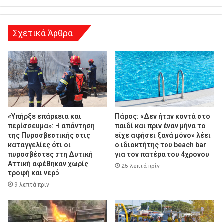
σ
η
Σχετικά Άρθρα
«Υπήρξε επάρκεια και
Πάρος: «Δεν ήταν κοντά στο
περίσσευμα»: Η απάντηση
παιδί και πριν έναν μήνα το
της Πυροσβεστικής στις
είχε αφήσει ξανά μόνο» λέει
καταγγελίες ότι οι
ο ιδιοκτήτης του beach bar
πυροσβέστες στη Δυτική
για τον πατέρα του 4χρονου
Αττική αφέθηκαν χωρίς
25 λεπτά πρίν
τροφή και νερό
9 λεπτά πρίν