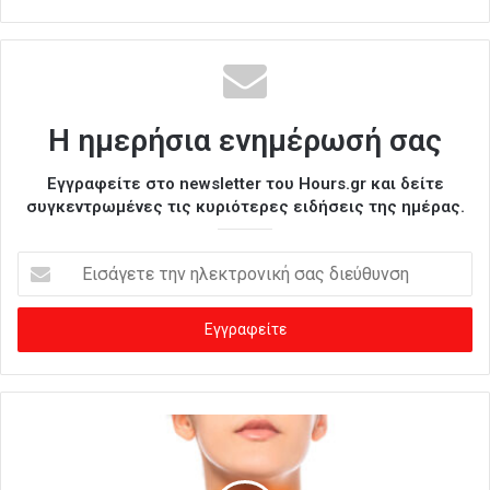
Η ημερήσια ενημέρωσή σας
Εγγραφείτε στο newsletter του Hours.gr και δείτε
συγκεντρωμένες τις κυριότερες ειδήσεις της ημέρας.
Ε
ι
σ
ά
γ
ε
τ
ε
τ
η