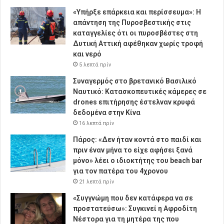
«Υπήρξε επάρκεια και περίσσευμα»: Η
απάντηση της Πυροσβεστικής στις
καταγγελίες ότι οι πυροσβέστες στη
Δυτική Αττική αφέθηκαν χωρίς τροφή
και νερό
5 λεπτά πρίν
Συναγερμός στο βρετανικό Βασιλικό
Ναυτικό: Κατασκοπευτικές κάμερες σε
drones επιτήρησης έστελναν κρυφά
δεδομένα στην Κίνα
16 λεπτά πρίν
Πάρος: «Δεν ήταν κοντά στο παιδί και
πριν έναν μήνα το είχε αφήσει ξανά
μόνο» λέει ο ιδιοκτήτης του beach bar
για τον πατέρα του 4χρονου
21 λεπτά πρίν
«Συγγνώμη που δεν κατάφερα να σε
προστατεύσω»: Συγκινεί η Αφροδίτη
Νέστορα για τη μητέρα της που