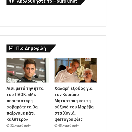
Ακολουθήστε το Hours Chat
Πιο Δημοφιλή
Λίσι μετά την ήττα
Χαλαρή έξοδος για
του ΠΑΟΚ: «Με
τον Κυριάκο
περισσότερη
Μητσοτάκη και τη
σοβαρότητα θα
σύζυγό του Μαρέβα
παίρναμε κάτι
στα Χανιά,
καλύτερο»
φωτογραφίες
32 λεπτά πρίν
45 λεπτά πρίν