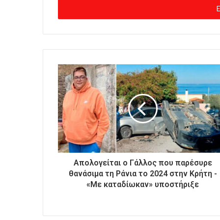
ά
γ
ε
τ
ε
τ
η
ν
η
λ
ε
κ
τ
ρ
ο
Απολογείται ο Γάλλος που παρέσυρε
ν
θανάσιμα τη Ράνια το 2024 στην Κρήτη -
ι
«Με καταδίωκαν» υποστήριξε
κ
ή
σ
α