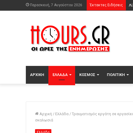
Παρασκευή, 7 Αυγούστου 2026
Έκτακτες Ειδήσεις
Λί
ΑΡΧΙΚΉ
ΕΛΛΆΔΑ
ΚΌΣΜΟΣ
ΠΟΛΙΤΙΚΉ
Αρχική
/
Ελλάδα
/
Τραυματισμός εργάτη σε εργασίες
σκαλωσιά
Ελλάδα