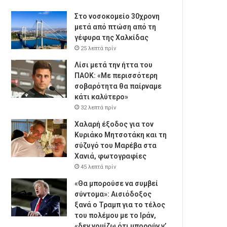
Στο νοσοκομείο 30χρονη
μετά από πτώση από τη
γέφυρα της Χαλκίδας
25 λεπτά πρίν
Λίσι μετά την ήττα του
ΠΑΟΚ: «Με περισσότερη
σοβαρότητα θα παίρναμε
κάτι καλύτερο»
32 λεπτά πρίν
Χαλαρή έξοδος για τον
Κυριάκο Μητσοτάκη και τη
σύζυγό του Μαρέβα στα
Χανιά, φωτογραφίες
45 λεπτά πρίν
«Θα μπορούσε να συμβεί
σύντομα»: Αισιόδοξος
ξανά ο Τραμπ για το τέλος
του πολέμου με το Ιράν,
«δεν νομίζω ότι μπορούν ν’