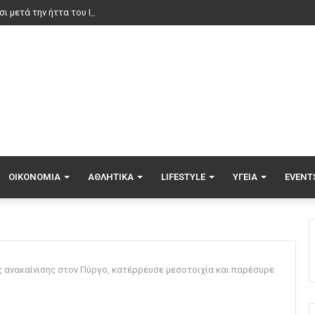
σι μετά την ήττα του ΠΑΟΚ: «Με περισσότερη σοβαρότητα θα παίρναμε κ
ΟΙΚΟΝΟΜΊΑ
ΑΘΛΗΤΙΚΆ
LIFESTYLE
ΥΓΕΊΑ
EVENT
 ανακαίνισης στον Πύργο, κατέρρευσε μεσοτοιχία και παρέσυρε