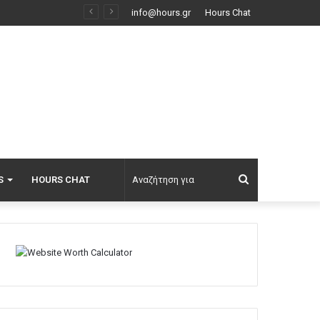
άτι καλύτερο»
info@hours.gr
Hours Chat
Αναζήτηση
S
HOURS CHAT
για