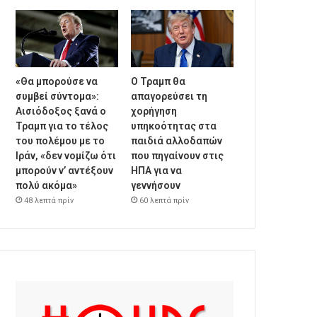
«Θα μπορούσε να
Ο Τραμπ θα
συμβεί σύντομα»:
απαγορεύσει τη
Αισιόδοξος ξανά ο
χορήγηση
Τραμπ για το τέλος
υπηκοότητας στα
του πολέμου με το
παιδιά αλλοδαπών
Ιράν, «δεν νομίζω ότι
που πηγαίνουν στις
μπορούν ν’ αντέξουν
ΗΠΑ για να
πολύ ακόμα»
γεννήσουν
48 λεπτά πρίν
60 λεπτά πρίν