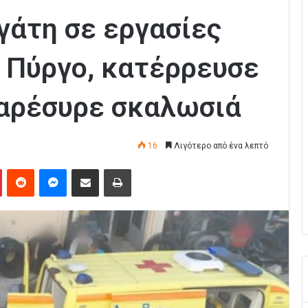
γάτη σε εργασίες
ν Πύργο, κατέρρευσε
παρέσυρε σκαλωσιά
16
Λιγότερο από ένα λεπτό
Pinterest
Reddit
Messenger
Κοινοποίηση μέσω Email
Εκτύπωση