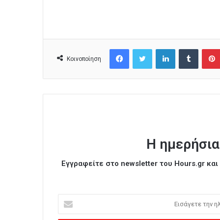
Facebook
Twitter
LinkedIn
Tumblr
Κοινοποίηση
Η ημερήσια
Εγγραφείτε στο newsletter του Hours.gr κα
Ε
ι
σ