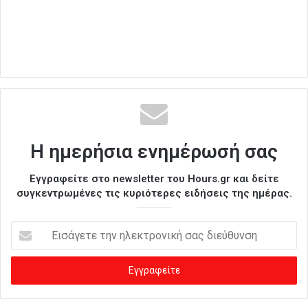
Η ημερήσια ενημέρωσή σας
Εγγραφείτε στο newsletter του Hours.gr και δείτε
συγκεντρωμένες τις κυριότερες ειδήσεις της ημέρας.
Ε
ι
σ
ά
γ
ε