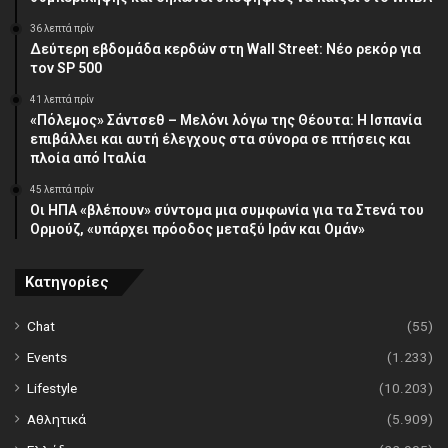
36 λεπτά πρίν
Δεύτερη εβδομάδα κερδών στη Wall Street: Νέο ρεκόρ για
τον SP 500
41 λεπτά πρίν
«Πόλεμος» Σάντσεθ – Μελόνι λόγω της Θέουτα: Η Ισπανία
επιβάλλει και αυτή έλεγχους στα σύνορα σε πτήσεις και
πλοία από Ιταλία
45 λεπτά πρίν
Οι ΗΠΑ «βλέπουν» σύντομα μια συμφωνία για τα Στενά του
Ορμούζ, «υπάρχει πρόοδος μεταξύ Ιράν και Ομάν»
Κατηγορίες
Chat
(55)
Events
(1.233)
Lifestyle
(10.203)
Αθλητικά
(5.909)