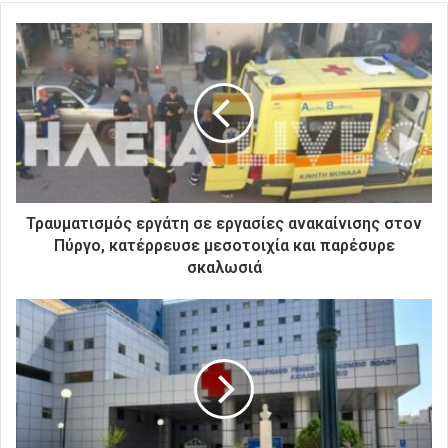
τ
ε
τ
η
ν
η
λ
ε
κ
τ
ρ
Τραυματισμός εργάτη σε εργασίες ανακαίνισης στον
ο
Πύργο, κατέρρευσε μεσοτοιχία και παρέσυρε
ν
σκαλωσιά
ι
κ
ή
σ
α
ς
δ
ι