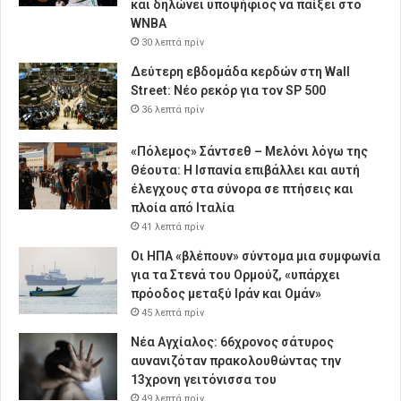
και δηλώνει υποψήφιος να παίξει στο
WNBA
30 λεπτά πρίν
Δεύτερη εβδομάδα κερδών στη Wall
Street: Νέο ρεκόρ για τον SP 500
36 λεπτά πρίν
«Πόλεμος» Σάντσεθ – Μελόνι λόγω της
Θέουτα: Η Ισπανία επιβάλλει και αυτή
έλεγχους στα σύνορα σε πτήσεις και
πλοία από Ιταλία
41 λεπτά πρίν
Οι ΗΠΑ «βλέπουν» σύντομα μια συμφωνία
για τα Στενά του Ορμούζ, «υπάρχει
πρόοδος μεταξύ Ιράν και Ομάν»
45 λεπτά πρίν
Νέα Αγχίαλος: 66χρονος σάτυρος
αυνανιζόταν πρακολουθώντας την
13χρονη γειτόνισσα του
49 λεπτά πρίν