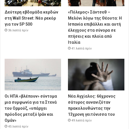
Δεύτερη εβδομάδα κερδών
«Πόλεμος» Σάντσεθ –
στη Wall Street: Νέο ρεκόρ
Μελόνι λόγω της Θέουτα: Η
για τον SP 500
Ισπανία επιβάλλει και αυτή
έλεγχους στα σύνορα σε
36 λεπτά πρίν
πτήσεις και πλοία από
Ιταλία
41 λεπτά πρίν
Οι ΗΠΑ «βλέπουν» σύντομα
Νέα Αγχίαλος: 66χρονος
μια συμφωνία για τα Στενά
σάτυρος αυνανιζόταν
του Ορμούζ, «υπάρχει
πρακολουθώντας την
πρόοδος μεταξύ Ιράν και
13χρονη γειτόνισσα του
Ομάν»
49 λεπτά πρίν
45 λεπτά πρίν