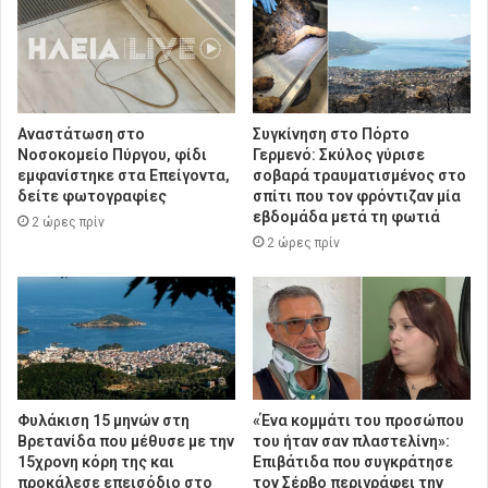
Αναστάτωση στο
Συγκίνηση στο Πόρτο
Νοσοκομείο Πύργου, φίδι
Γερμενό: Σκύλος γύρισε
εμφανίστηκε στα Επείγοντα,
σοβαρά τραυματισμένος στο
δείτε φωτογραφίες
σπίτι που τον φρόντιζαν μία
εβδομάδα μετά τη φωτιά
2 ώρες πρίν
2 ώρες πρίν
Φυλάκιση 15 μηνών στη
«Ένα κομμάτι του προσώπου
Βρετανίδα που μέθυσε με την
του ήταν σαν πλαστελίνη»:
15χρονη κόρη της και
Επιβάτιδα που συγκράτησε
προκάλεσε επεισόδιο στο
τον Σέρβο περιγράφει την