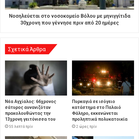
ε
ύ
θ
Νοσηλεύεται στο νοσοκομείο Βόλου με μηνιγγίτιδα
υ
30χρονη που γέννησε πριν από 20 ημέρες
ν
σ
η
Σχετικά Άρθρα
Νέα Αγχίαλος: 66χρονος
Πυρκαγιά σε ισόγειο
σάτυρος αυνανιζόταν
κατάστημα στο Παλαιό
πρακολουθώντας την
Φάληρο, εκκενώνεται
13χρονη γειτόνισσα του
προληπτικά πολυκατοικία
55 λεπτά πρίν
2 ώρες πρίν