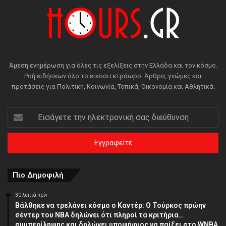
Άμεση ενημέρωση για όλες τις εξελίξεις στην Ελλάδα και τον κόσμο.
Ροή ειδήσεων όλο το εικοσιτετράωρο. Άρθρα, γνώμες και
προτάσεις για Πολιτική, Κοινωνία, Τοπικά, Οικονομία και Αθλητικά.
Εισάγετε
την
ηλεκτρονική
σας
διεύθυνση
Πιο Δημοφιλή
30 λεπτά πρίν
Βάλθηκε να τρελάνει κόσμο ο Καντέρ: Ο Τούρκος πρώην
σέντερ του NBA δηλώνει ότι πληροί τα κριτήρια…
συμπερίληψης και δηλώνει υποψήφιος να παίξει στο WNBA