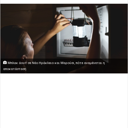
Μπλακ άουτ σε Νέο Ηράκλειο και Μαρούσι, πότε αναμένεται η
αποκατάσταση