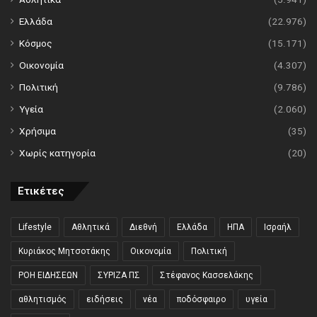
Ελλάδα
(22.976)
Κόσμος
(15.171)
Οικονομία
(4.307)
Πολιτική
(9.786)
Υγεία
(2.060)
Χρήσιμα
(35)
Χωρίς κατηγορία
(20)
Ετικέτες
Lifestyle
Αθλητικά
Διεθνή
Ελλάδα
ΗΠΑ
Ισραήλ
Κυριάκος Μητσοτάκης
Οικονομία
Πολιτική
ΡΟΗ ΕΙΔΗΣΕΩΝ
ΣΥΡΙΖΑ ΠΣ
Στέφανος Κασσελάκης
αθλητισμός
ειδήσεις
νέα
ποδόσφαιρο
υγεία