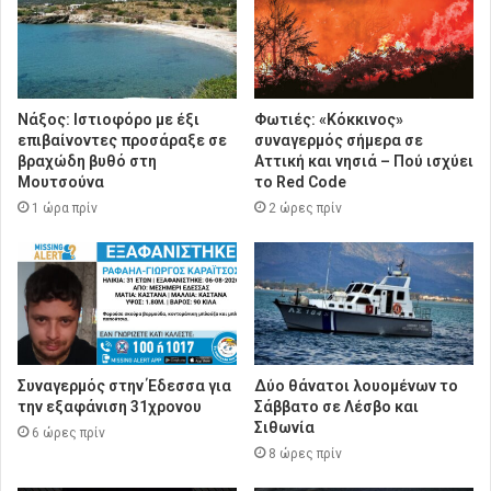
Νάξος: Ιστιοφόρο με έξι
Φωτιές: «Κόκκινος»
επιβαίνοντες προσάραξε σε
συναγερμός σήμερα σε
βραχώδη βυθό στη
Αττική και νησιά – Πού ισχύει
Μουτσούνα
το Red Code
1 ώρα πρίν
2 ώρες πρίν
Συναγερμός στην Έδεσσα για
Δύο θάνατοι λουομένων το
την εξαφάνιση 31χρονου
Σάββατο σε Λέσβο και
Σιθωνία
6 ώρες πρίν
8 ώρες πρίν