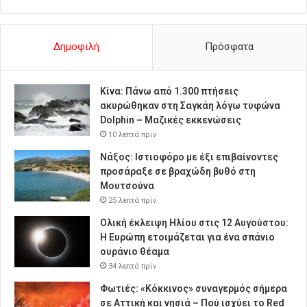
Δημοφιλή
Πρόσφατα
Κίνα: Πάνω από 1.300 πτήσεις
ακυρώθηκαν στη Σαγκάη λόγω τυφώνα
Dolphin – Μαζικές εκκενώσεις
10 λεπτά πρίν
Νάξος: Ιστιοφόρο με έξι επιβαίνοντες
προσάραξε σε βραχώδη βυθό στη
Μουτσούνα
25 λεπτά πρίν
Ολική έκλειψη Ηλίου στις 12 Αυγούστου:
Η Ευρώπη ετοιμάζεται για ένα σπάνιο
ουράνιο θέαμα
34 λεπτά πρίν
Φωτιές: «Κόκκινος» συναγερμός σήμερα
σε Αττική και νησιά – Πού ισχύει το Red