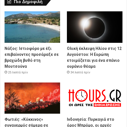
Πιο Δημοφιλή
Νάξος: Ιστιοφόρο με έξι
Ολική έκλειψη Ηλίου στις 12
επιβαίνοντες προσάραξε σε
Αυγούστου: Η Ευρώπη
βραχώδη βυθό στη
ετοιμάζεται για ένα σπάνιο
Μουτσούνα
ουράνιο θέαμα
25 λεπτά πρίν
34 λεπτά πρίν
Φωτιές: «Κόκκινος»
Ινδονησία: Πυρκαγιά στο
συναγερμός σήμερα σε
όρος Μπρόμο, οι αρχές