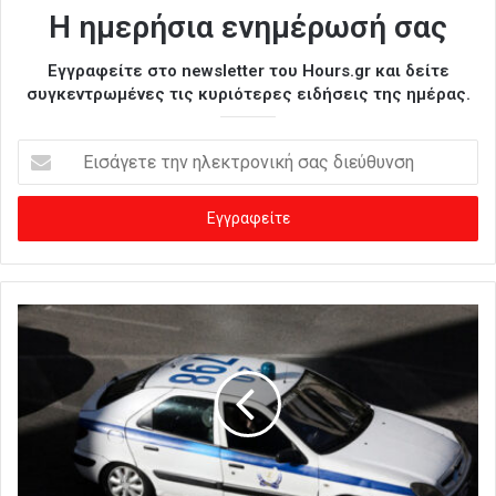
Η ημερήσια ενημέρωσή σας
Εγγραφείτε στο newsletter του Hours.gr και δείτε
συγκεντρωμένες τις κυριότερες ειδήσεις της ημέρας.
Ε
ι
σ
ά
γ
ε
τ
ε
τ
η
ν
η
λ
ε
κ