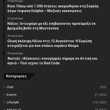
10 λεπτά πρίν
Κίνα: Πάνω από 1.300 πτήσεις ακυρώθηκαν στη Σαγκάη
λόγω τυφώνα Dolphin – Μαζικές εκκενώσεις
25 λεπτά πρίν
Νάξος: Ιστιοφόρο με έξι επιβαίνοντες προσάραξε σε
βραχώδη βυθό στη Μουτσούνα
34 λεπτά πρίν
Ολική έκλειψη Ηλίου στις 12 Αυγούστου: Η Ευρώπη
ετοιμάζεται για ένα σπάνιο ουράνιο θέαμα
49 λεπτά πρίν
Φωτιές: «Κόκκινος» συναγερμός σήμερα σε Αττική και
νησιά – Πού ισχύει το Red Code
Κατηγορίες
Chat
(55)
Events
(1.235)
Lifestyle
(10.223)
Αθλητικά
(5.941)