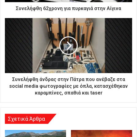
τ
ρ
Συνελήφθη 62χρονη για πυρκαγιά στην Αίγινα
ο
ν
ι
κ
ή
σ
α
ς
δ
ι
ε
Συνελήφθη άνδρας στην Πάτρα που ανέβαζε στα
ύ
social media φωτογραφίες με όπλα, κατασχέθηκαν
θ
καραμπίνες, σπαθιά και taser
υ
ν
σ
η
Σχετικά Άρθρα