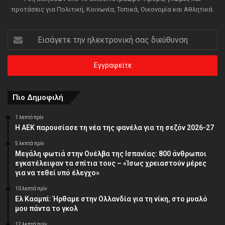
προτάσεις για Πολιτική, Κοινωνία, Τοπικά, Οικονομία και Αθλητικά.
Εισάγετε
την
ηλεκτρονική
σας
διεύθυνση
Πιο Δημοφιλή
1 λεπτό πρίν
Η ΑΕΚ παρουσίασε τη νέα της φανέλα για τη σεζόν 2026-27
5 λεπτά πρίν
Μεγάλη φωτιά στην Ουέλβα της Ισπανίας: 800 άνθρωποι
εγκατέλειψαν τα σπίτια τους – «Ίσως χρειαστούν μέρες
για να τεθεί υπό έλεγχο»
10 λεπτά πρίν
Ελ Κααμπί: Ήρθαμε στην Ολλανδία για τη νίκη, στο μυαλό
μου πάντα το γκολ
12 λεπτά πρίν