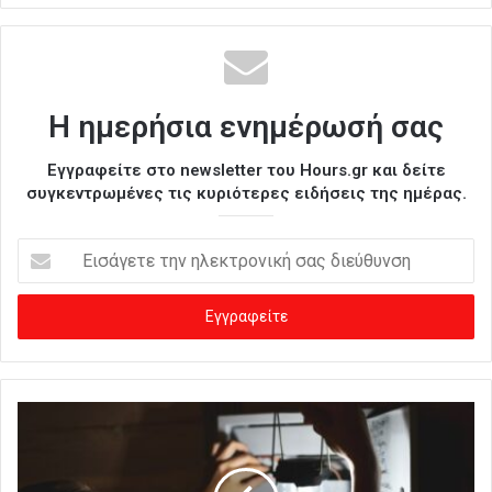
Η ημερήσια ενημέρωσή σας
Εγγραφείτε στο newsletter του Hours.gr και δείτε
συγκεντρωμένες τις κυριότερες ειδήσεις της ημέρας.
Ε
ι
σ
ά
γ
ε
τ
ε
τ
η
ν