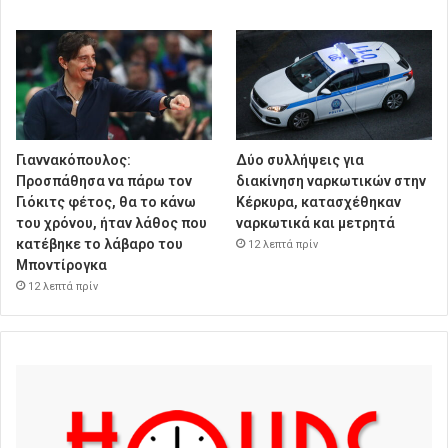
Γιαννακόπουλος:
Δύο συλλήψεις για
Προσπάθησα να πάρω τον
διακίνηση ναρκωτικών στην
Γιόκιτς φέτος, θα το κάνω
Κέρκυρα, κατασχέθηκαν
του χρόνου, ήταν λάθος που
ναρκωτικά και μετρητά
κατέβηκε το λάβαρο του
12 λεπτά πρίν
Μποντίρογκα
12 λεπτά πρίν