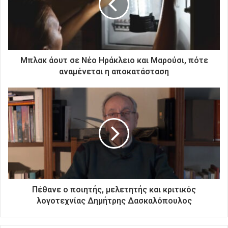
η
λ
ε
κ
τ
ρ
Μπλακ άουτ σε Νέο Ηράκλειο και Μαρούσι, πότε
ο
αναμένεται η αποκατάσταση
ν
ι
κ
ή
σ
α
ς
δ
ι
ε
ύ
Πέθανε ο ποιητής, μελετητής και κριτικός
θ
λογοτεχνίας Δημήτρης Δασκαλόπουλος
υ
ν