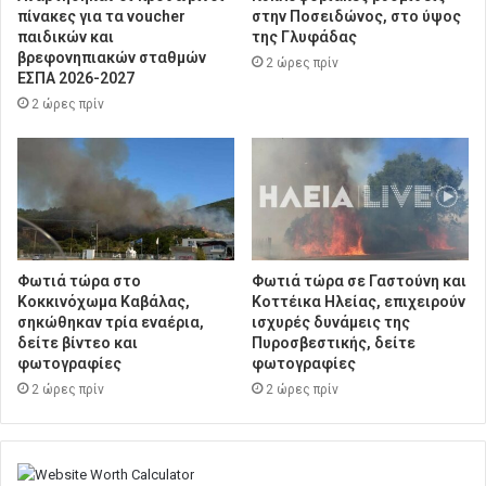
πίνακες για τα voucher
στην Ποσειδώνος, στο ύψος
παιδικών και
της Γλυφάδας
βρεφονηπιακών σταθμών
2 ώρες πρίν
ΕΣΠΑ 2026-2027
2 ώρες πρίν
Φωτιά τώρα στο
Φωτιά τώρα σε Γαστούνη και
Κοκκινόχωμα Καβάλας,
Κοττέικα Ηλείας, επιχειρούν
σηκώθηκαν τρία εναέρια,
ισχυρές δυνάμεις της
δείτε βίντεο και
Πυροσβεστικής, δείτε
φωτογραφίες
φωτογραφίες
2 ώρες πρίν
2 ώρες πρίν