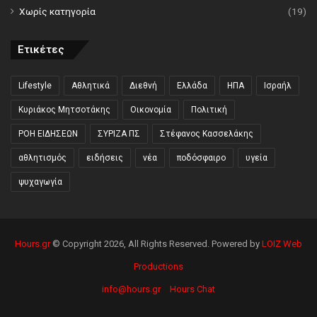
Χωρίς κατηγορία
(19)
Ετικέτες
Lifestyle
Αθλητικά
Διεθνή
Ελλάδα
ΗΠΑ
Ισραήλ
Κυριάκος Μητσοτάκης
Οικονομία
Πολιτική
ΡΟΗ ΕΙΔΗΣΕΩΝ
ΣΥΡΙΖΑ ΠΣ
Στέφανος Κασσελάκης
αθλητισμός
ειδήσεις
νέα
ποδόσφαιρο
υγεία
ψυχαγωγία
Hours.gr
© Copyright 2026, All Rights Reserved. Powered by
LOIZ Web
Productions
info@hours.gr
Hours Chat