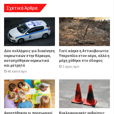
σ
η
Σχετικά Άρθρα
Δύο συλλήψεις για διακίνηση
Γιατί κάηκε η Αττικοβοιωτία:
ναρκωτικών στην Κέρκυρα,
Υπεροπλία στον αέρα, αλλά η
κατασχέθηκαν ναρκωτικά
μάχη χάθηκε στο έδαφος
και μετρητά
2 ώρες πρίν
48 λεπτά πρίν
Αναρτήθηκαν οι προσωρινοί
Κυκλοφοριακές ρυθμίσεις