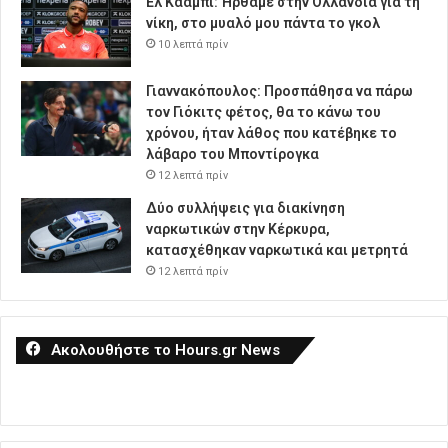
Ελ Κααμπί: Ήρθαμε στην Ολλανδία για τη
νίκη, στο μυαλό μου πάντα το γκολ
10 λεπτά πρίν
Γιαννακόπουλος: Προσπάθησα να πάρω
τον Γιόκιτς φέτος, θα το κάνω του
χρόνου, ήταν λάθος που κατέβηκε το
λάβαρο του Μποντίρογκα
12 λεπτά πρίν
Δύο συλλήψεις για διακίνηση
ναρκωτικών στην Κέρκυρα,
κατασχέθηκαν ναρκωτικά και μετρητά
12 λεπτά πρίν
Ακολουθήστε το Hours.gr News