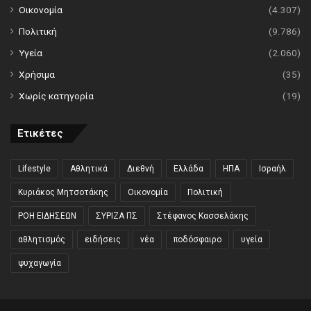
Οικονομία
(4.307)
Πολιτική
(9.786)
Υγεία
(2.060)
Χρήσιμα
(35)
Χωρίς κατηγορία
(19)
Ετικέτες
Lifestyle
Αθλητικά
Διεθνή
Ελλάδα
ΗΠΑ
Ισραήλ
Κυριάκος Μητσοτάκης
Οικονομία
Πολιτική
ΡΟΗ ΕΙΔΗΣΕΩΝ
ΣΥΡΙΖΑ ΠΣ
Στέφανος Κασσελάκης
αθλητισμός
ειδήσεις
νέα
ποδόσφαιρο
υγεία
ψυχαγωγία