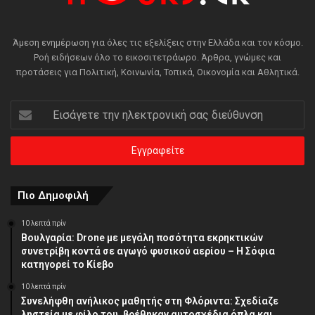
Άμεση ενημέρωση για όλες τις εξελίξεις στην Ελλάδα και τον κόσμο.
Ροή ειδήσεων όλο το εικοσιτετράωρο. Άρθρα, γνώμες και
προτάσεις για Πολιτική, Κοινωνία, Τοπικά, Οικονομία και Αθλητικά.
Εισάγετε
την
ηλεκτρονική
σας
διεύθυνση
Πιο Δημοφιλή
10 λεπτά πρίν
Βουλγαρία: Drone με μεγάλη ποσότητα εκρηκτικών
συνετρίβη κοντά σε αγωγό φυσικού αερίου – Η Σόφια
κατηγορεί το Κίεβο
10 λεπτά πρίν
Συνελήφθη ανήλικος μαθητής στη Φλόριντα: Σχεδίαζε
ληστεία με φίλο του, βρέθηκαν αυτοσχέδια όπλα και