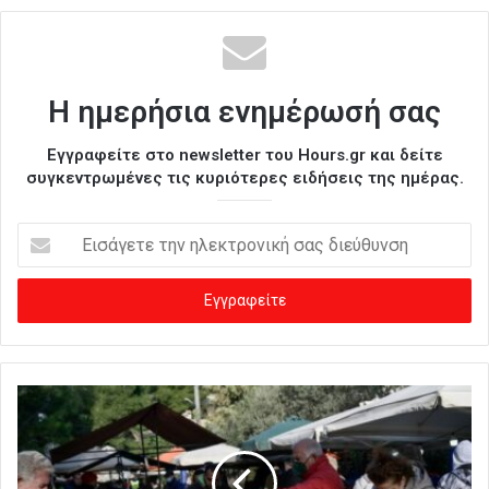
Η ημερήσια ενημέρωσή σας
Εγγραφείτε στο newsletter του Hours.gr και δείτε
συγκεντρωμένες τις κυριότερες ειδήσεις της ημέρας.
Ε
ι
σ
ά
γ
ε
τ
ε
τ
η
ν
η