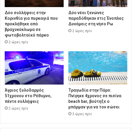
Δύο συλλήψεις στην
Δύο νέοι ξενώνες
Κορινθία για πυρκαγιά που
παραδόθηκαν στις Ένοπλες
προκλήθηκε από
Δυνάμεις στη νήσο Ρω
βραχυκύκλωμα σε
2 ώρες πρίν
φωτοβολταϊκό πάρκο
2 ώρες πρίν
Άγριος ξυλοδαρμός
Τραγωδία στην Πάρο:
51χρονου στο Ρέθυμνο,
Πνίγηκε 4χρονος σε πισίνα
πέντε συλλήψεις
beach bar, βούτηξε ο
μπάρμαν για να τον σώσει
2 ώρες πρίν
3 ώρες πρίν