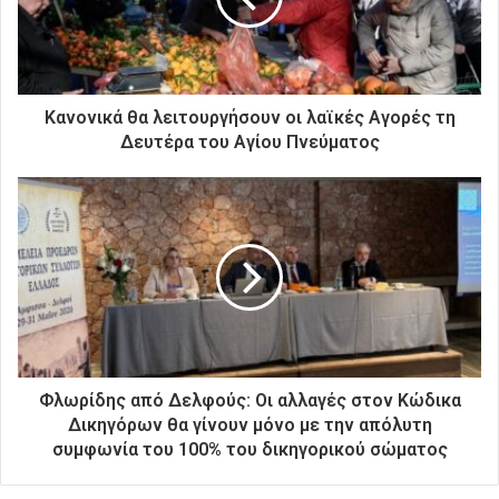
λ
ε
κ
τ
ρ
Κανονικά θα λειτουργήσουν οι λαϊκές Αγορές τη
ο
Δευτέρα του Αγίου Πνεύματος
ν
ι
κ
ή
σ
α
ς
δ
ι
ε
ύ
Φλωρίδης από Δελφούς: Οι αλλαγές στον Κώδικα
θ
Δικηγόρων θα γίνουν μόνο με την απόλυτη
υ
συμφωνία του 100% του δικηγορικού σώματος
ν
σ