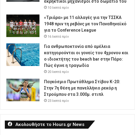
εκρηκτικοί μηχανισμοί στο δωμάτιό του
10 λεπτά πρίν
«Τριάρα» με 11 αλλαγές για την ΤΣΣΚΑ
1948 πριν τη ρεβάνς με τον Παναθηναϊκό
για το Conference League
16 λεπτά πρίν
Για ανθρωποκτονία από αμέλεια
κατηγορούνται οι γονείς του 4χρονου και
ο ιδιοκτήτης του beach bar στην Πάρο:
Πώς έγινε η τραγωδία
20 λεπτά πρίν
Παγκόσμιο Πρωτάθλημα Στίβου Κ-20:
Στην 7η θέση με πανελλήνιο ρεκόρ η
Στρούμπου στα 3.000μ. στιπλ
23 λεπτά πρίν
Ακολουθήστε το Hours.gr News