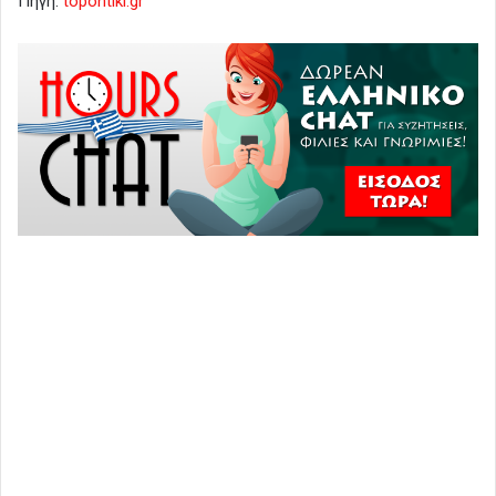
Πηγή:
topontiki.gr