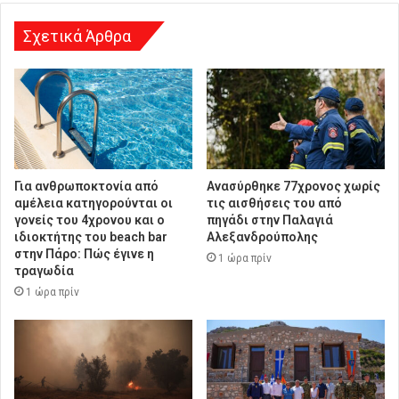
η
Σχετικά Άρθρα
Για ανθρωποκτονία από
Ανασύρθηκε 77χρονος χωρίς
αμέλεια κατηγορούνται οι
τις αισθήσεις του από
γονείς του 4χρονου και ο
πηγάδι στην Παλαγιά
ιδιοκτήτης του beach bar
Αλεξανδρούπολης
στην Πάρο: Πώς έγινε η
1 ώρα πρίν
τραγωδία
1 ώρα πρίν