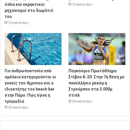
όπλα και εκρηκτικοί
16 λεπτά πρίν
μηχανισμοί στο δωμάτιό
του
10 λεπτά πρίν
Για ανθρωποκτονία από
Παγκόσμιο Πρωτάθλημα
αμέλεια κατηγορούνται οι
Στίβου Κ-20: Στην 7η θέση με
γονείς του 4χρονου και ο
πανελλήνιο ρεκόρ η
ιδιοκτήτης του beach bar
Στρούμπου στα 3.000μ.
στην Πάρο: Πώς έγινε η
στιπλ
τραγωδία
23 λεπτά πρίν
20 λεπτά πρίν