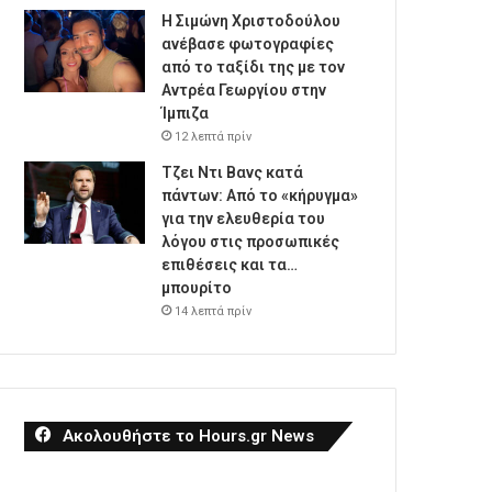
Η Σιμώνη Χριστοδούλου
ανέβασε φωτογραφίες
από το ταξίδι της με τον
Αντρέα Γεωργίου στην
Ίμπιζα
12 λεπτά πρίν
Τζει Ντι Βανς κατά
πάντων: Από το «κήρυγμα»
για την ελευθερία του
λόγου στις προσωπικές
επιθέσεις και τα…
μπουρίτο
14 λεπτά πρίν
Ακολουθήστε το Hours.gr News