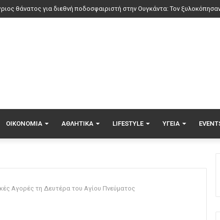
ΟΙΚΟΝΟΜΊΑ
ΑΘΛΗΤΙΚΆ
LIFESTYLE
ΥΓΕΊΑ
EVENT
ϊκές Αγορές τη Δευτέρα του Αγίου Πνεύματος