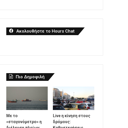
Ακολουθήστε το Hours Chat
Πιο Δημοφιλή
Με το
Live η κίνηση στους
«σταγονόμετρο» η
δρόμους:
διέλευση πλοίων
Καθυστερήσεις