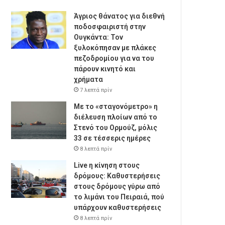
Άγριος θάνατος για διεθνή
ποδοσφαιριστή στην
Ουγκάντα: Τον
ξυλοκόπησαν με πλάκες
πεζοδρομίου για να του
πάρουν κινητό και
χρήματα
7 λεπτά πρίν
Με το «σταγονόμετρο» η
διέλευση πλοίων από το
Στενό του Ορμούζ, μόλις
33 σε τέσσερις ημέρες
8 λεπτά πρίν
Live η κίνηση στους
δρόμους: Καθυστερήσεις
στους δρόμους γύρω από
το λιμάνι του Πειραιά, πού
υπάρχουν καθυστερήσεις
8 λεπτά πρίν