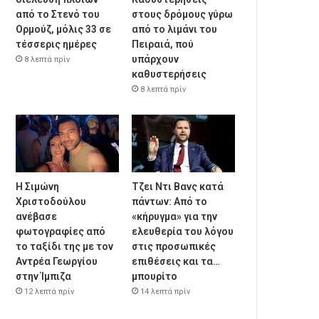
από το Στενό του
στους δρόμους γύρω
Ορμούζ, μόλις 33 σε
από το λιμάνι του
τέσσερις ημέρες
Πειραιά, πού
υπάρχουν
8 λεπτά πρίν
καθυστερήσεις
8 λεπτά πρίν
Η Σιμώνη
Τζει Ντι Βανς κατά
Χριστοδούλου
πάντων: Από το
ανέβασε
«κήρυγμα» για την
φωτογραφίες από
ελευθερία του λόγου
το ταξίδι της με τον
στις προσωπικές
Αντρέα Γεωργίου
επιθέσεις και τα…
στην Ίμπιζα
μπουρίτο
12 λεπτά πρίν
14 λεπτά πρίν