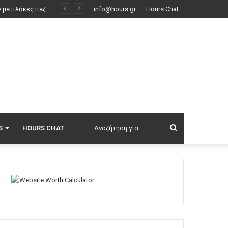
Με το «σταγονόμετρο» η διέλευση πλοίων από το Στενό του Ορμούζ, μόλις 33 σε τέσσερις ημέρες
info@hours.gr
Hours Chat
Αναζήτηση
S
HOURS CHAT
για