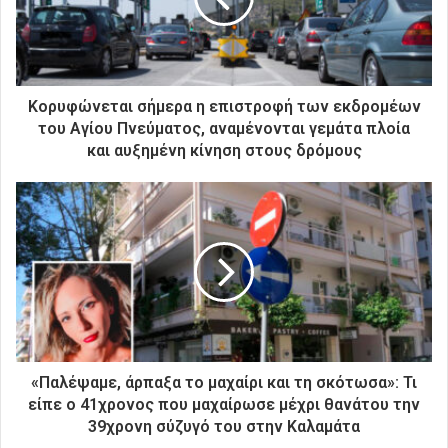
λ
ε
κ
τ
ρ
Κορυφώνεται σήμερα η επιστροφή των εκδρομέων
ο
του Αγίου Πνεύματος, αναμένονται γεμάτα πλοία
ν
και αυξημένη κίνηση στους δρόμους
ι
κ
ή
σ
α
ς
δ
ι
ε
ύ
θ
«Παλέψαμε, άρπαξα το μαχαίρι και τη σκότωσα»: Τι
υ
είπε ο 41χρονος που μαχαίρωσε μέχρι θανάτου την
ν
39χρονη σύζυγό του στην Καλαμάτα
σ