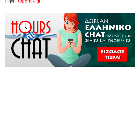
Πηγή:
topontiki.gr