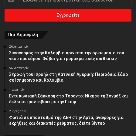
την
ηλεκτρονική
σας
διεύθυνση
Πιο Δημοφιλή
26 λεπτά πρίν
Συναγερμός στην Κολομβία πριν από την ορκωμοσία του
νέου προέδρου: Φόβοι για τρομοκρατικές επιθέσεις
56 λεπτά πρίν
Στροφή του Ισραήλ στη Λατινική Αμερική: Περιοδεία Σάαρ
σε Ισημερινό και Κολομβία
1 ώρα πρίν
Εντυπωσιακή Σάκκαρη στο Τορόντο: Νίκησε τη Σονμέζ και
έκλεισε «ραντεβού» με την Γκοφ
2 ώρες πρίν
Φωτιά σε υποσταθμό της ΔΕΗ στην Άρτα, αναφορές για
εκρήξεις και διακοπές ρεύματος, δείτε βίντεο