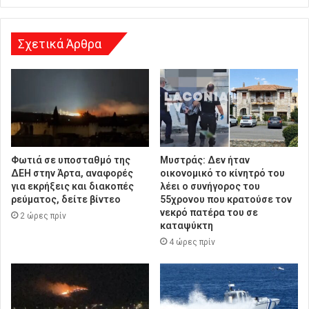
η
Σχετικά Άρθρα
Φωτιά σε υποσταθμό της
Μυστράς: Δεν ήταν
ΔΕΗ στην Άρτα, αναφορές
οικονομικό το κίνητρό του
για εκρήξεις και διακοπές
λέει ο συνήγορος του
ρεύματος, δείτε βίντεο
55χρονου που κρατούσε τον
νεκρό πατέρα του σε
2 ώρες πρίν
καταψύκτη
4 ώρες πρίν