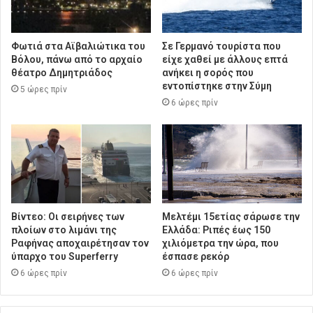
Φωτιά στα Αϊβαλιώτικα του
Σε Γερμανό τουρίστα που
Βόλου, πάνω από το αρχαίο
είχε χαθεί με άλλους επτά
θέατρο Δημητριάδος
ανήκει η σορός που
εντοπίστηκε στην Σύμη
5 ώρες πρίν
6 ώρες πρίν
Βίντεο: Οι σειρήνες των
Μελτέμι 15ετίας σάρωσε την
πλοίων στο λιμάνι της
Ελλάδα: Ριπές έως 150
Ραφήνας αποχαιρέτησαν τον
χιλιόμετρα την ώρα, που
ύπαρχο του Superferry
έσπασε ρεκόρ
6 ώρες πρίν
6 ώρες πρίν