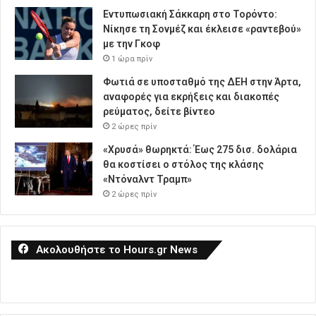
Εντυπωσιακή Σάκκαρη στο Τορόντο:
Νίκησε τη Σονμέζ και έκλεισε «ραντεβού»
με την Γκοφ
1 ώρα πρίν
Φωτιά σε υποσταθμό της ΔΕΗ στην Άρτα,
αναφορές για εκρήξεις και διακοπές
ρεύματος, δείτε βίντεο
2 ώρες πρίν
«Χρυσά» θωρηκτά: Έως 275 δισ. δολάρια
θα κοστίσει ο στόλος της κλάσης
«Ντόναλντ Τραμπ»
2 ώρες πρίν
Ακολουθήστε το Hours.gr News