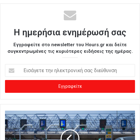
Η ημερήσια ενημέρωσή σας
Εγγραφείτε στο newsletter του Hours.gr και δείτε
συγκεντρωμένες τις κυριότερες ειδήσεις της ημέρας.
Ε
ι
σ
ά
γ
ε
τ
ε
τ
η
ν
η