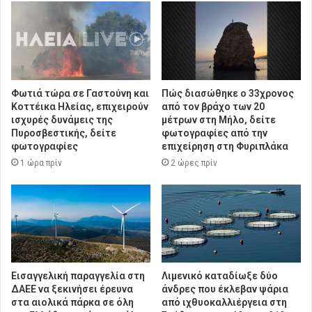
Φωτιά τώρα σε Γαστούνη και
Πώς διασώθηκε ο 33χρονος
Κοττέικα Ηλείας, επιχειρούν
από τον βράχο των 20
ισχυρές δυνάμεις της
μέτρων στη Μήλο, δείτε
Πυροσβεστικής, δείτε
φωτογραφίες από την
φωτογραφίες
επιχείρηση στη Φυριπλάκα
1 ώρα πρίν
2 ώρες πρίν
Εισαγγελική παραγγελία στη
Λιμενικό καταδίωξε δύο
ΔΑΕΕ να ξεκινήσει έρευνα
άνδρες που έκλεβαν ψάρια
στα αιολικά πάρκα σε όλη
από ιχθυοκαλλιέργεια στη