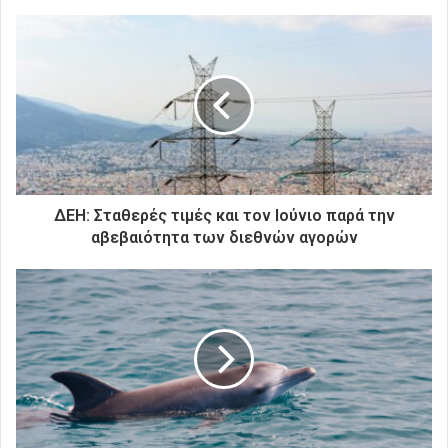
τ
ε
τ
η
ν
η
λ
ε
κ
τ
ρ
ΔΕΗ: Σταθερές τιμές και τον Ιούνιο παρά την
ο
αβεβαιότητα των διεθνών αγορών
ν
ι
κ
ή
σ
α
ς
δ
ι
ε