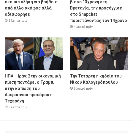
άκουσε κλήση για βοήθεια
βίασε 13χρονη στη
από άλλο σκάφος αλλά
Βρετανία, την προσέγγισε
αδιαφόρησε
στο Snapchat
παριστάνοντας τον 14χρονο
3 λεπτά πρίν
4 λεπτά πρίν
ΗΠΑ – Ιράν: Στην οικονομική
Την Τετάρτη η κηδεία του
πίεση ποντάρει ο Τραμπ,
Νίκου Καλογερόπουλου
στην κόπωση του
6 λεπτά πρίν
Αμερικανού προέδρου η
Τεχεράνη
5 λεπτά πρίν