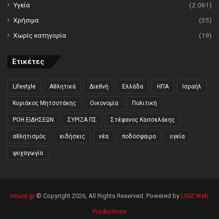
Υγεία
(2.061)
Χρήσιμα
(35)
Χωρίς κατηγορία
(19)
Ετικέτες
Lifestyle
Αθλητικά
Διεθνή
Ελλάδα
ΗΠΑ
Ισραήλ
Κυριάκος Μητσοτάκης
Οικονομία
Πολιτική
ΡΟΗ ΕΙΔΗΣΕΩΝ
ΣΥΡΙΖΑ ΠΣ
Στέφανος Κασσελάκης
αθλητισμός
ειδήσεις
νέα
ποδόσφαιρο
υγεία
ψυχαγωγία
Hours.gr
© Copyright 2026, All Rights Reserved. Powered by
LOIZ Web
Productions