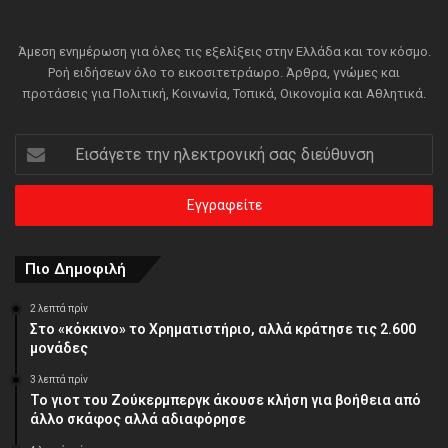
Άμεση ενημέρωση για όλες τις εξελίξεις στην Ελλάδα και τον κόσμο.
Ροή ειδήσεων όλο το εικοσιτετράωρο. Άρθρα, γνώμες και
προτάσεις για Πολιτική, Κοινωνία, Τοπικά, Οικονομία και Αθλητικά.
Εισάγετε
την
ηλεκτρονική
σας
διεύθυνση
Πιο Δημοφιλή
2 λεπτά πρίν
Στο «κόκκινο» το Χρηματιστήριο, αλλά κράτησε τις 2.600
μονάδες
3 λεπτά πρίν
Το γιοτ του Ζούκερμπεργκ άκουσε κλήση για βοήθεια από
άλλο σκάφος αλλά αδιαφόρησε