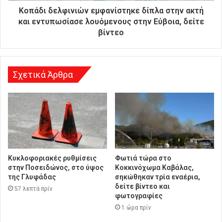
ύ
Κοπάδι δελφινιών εμφανίστηκε δίπλα στην ακτή
θ
και εντυπωσίασε λουόμενους στην Εύβοια, δείτε
υ
βίντεο
ν
σ
η
Σχετικά Άρθρα
Κυκλοφοριακές ρυθμίσεις
Φωτιά τώρα στο
στην Ποσειδώνος, στο ύψος
Κοκκινόχωμα Καβάλας,
της Γλυφάδας
σηκώθηκαν τρία εναέρια,
δείτε βίντεο και
57 λεπτά πρίν
φωτογραφίες
1 ώρα πρίν