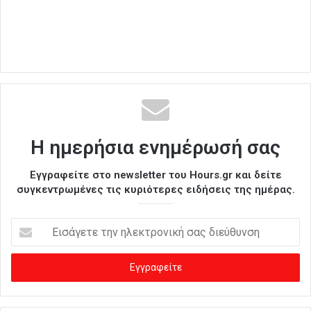
Η ημερήσια ενημέρωσή σας
Εγγραφείτε στο newsletter του Hours.gr και δείτε
συγκεντρωμένες τις κυριότερες ειδήσεις της ημέρας.
Ε
ι
σ
ά
γ
ε