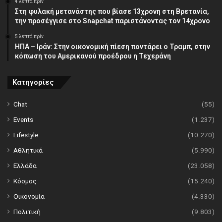
4 λεπτά πρίν
Στη φυλακή μετανάστης που βίασε 13χρονη στη Βρετανία,
την προσέγγισε στο Snapchat παριστάνοντας τον 14χρονο
5 λεπτά πρίν
ΗΠΑ – Ιράν: Στην οικονομική πίεση ποντάρει ο Τραμπ, στην
κόπωση του Αμερικανού προέδρου η Τεχεράνη
Κατηγορίες
Chat
(55)
Events
(1.237)
Lifestyle
(10.270)
Αθλητικά
(5.990)
Ελλάδα
(23.058)
Κόσμος
(15.240)
Οικονομία
(4.330)
Πολιτική
(9.803)