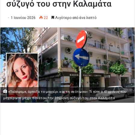
σύζυγό του στην Καλαμάτα
1 Ιουνίου 2026
22
Λιγότερο από ένα λεπτό
«Παλέψαμε, άρπαξα το μαχαίρι και τη σκότωσα»: Τι είπε ο 41χρονος που
μαχαίρωσε μέχρι θανάτου την 39χρονη σύζυγό του στην Καλαμάτα