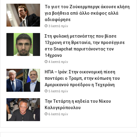
Το γιοτ του Ζούκερμπεργκ άκουσε κλήση
για βοήθεια από άλλο σκάφος αλλά
αδιαφόρησε
3 λεπτά πρίν
Στη φυλακή μετανάστης που βίασε
13χρονη στη Βρετανία, την προσέγγισε
στο Snapchat παριστάνοντας τον
14χρονο
4 λεπτά πρίν
ΗΠΑ – Ιράν: Στην οικονομική πίεση
ποντάρει ο Τραμπ, στην κόπωση του
Αμερικανού προέδρου η Τεχεράνη
5 λεπτά πρίν
Την Τετάρτη η κηδεία του Νίκου
Καλογερόπουλου
6 λεπτά πρίν