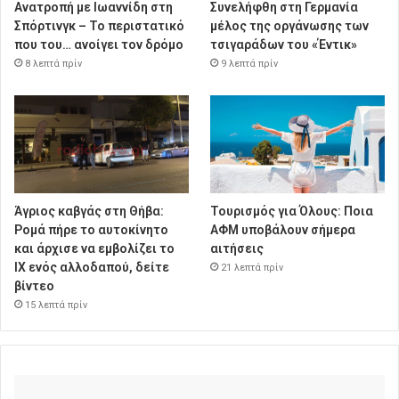
Ανατροπή με Ιωαννίδη στη
Συνελήφθη στη Γερμανία
Σπόρτινγκ – Το περιστατικό
μέλος της οργάνωσης των
που του… ανοίγει τον δρόμο
τσιγαράδων του «Έντικ»
8 λεπτά πρίν
9 λεπτά πρίν
Άγριος καβγάς στη Θήβα:
Τουρισμός για Όλους: Ποια
Ρομά πήρε το αυτοκίνητο
ΑΦΜ υποβάλουν σήμερα
και άρχισε να εμβολίζει το
αιτήσεις
ΙΧ ενός αλλοδαπού, δείτε
21 λεπτά πρίν
βίντεο
15 λεπτά πρίν