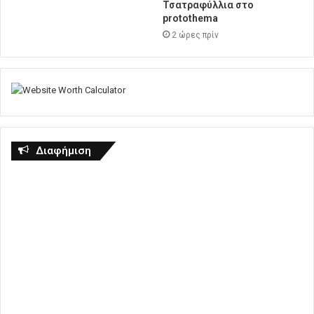
Τσατραφύλλια στο
protothema
2 ώρες πρίν
Διαφήμιση