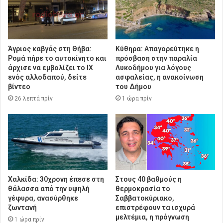
Άγριος καβγάς στη Θήβα:
Κύθηρα: Απαγορεύτηκε η
Ρομά πήρε το αυτοκίνητο και
πρόσβαση στην παραλία
άρχισε να εμβολίζει το ΙΧ
Λυκοδήμου για λόγους
ενός αλλοδαπού, δείτε
ασφαλείας, η ανακοίνωση
βίντεο
του Δήμου
26 λεπτά πρίν
1 ώρα πρίν
Χαλκίδα: 30χρονη έπεσε στη
Στους 40 βαθμούς η
θάλασσα από την υψηλή
θερμοκρασία το
γέφυρα, ανασύρθηκε
Σαββατοκύριακο,
ζωντανή
επιστρέφουν τα ισχυρά
μελτέμια, η πρόγνωση
1 ώρα πρίν