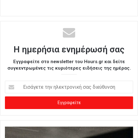
Η ημερήσια ενημέρωσή σας
Εγγραφείτε στο newsletter του Hours.gr και δείτε
συγκεντρωμένες τις κυριότερες ειδήσεις της ημέρας.
Ε
ι
σ
ά
γ
ε
τ
ε
τ