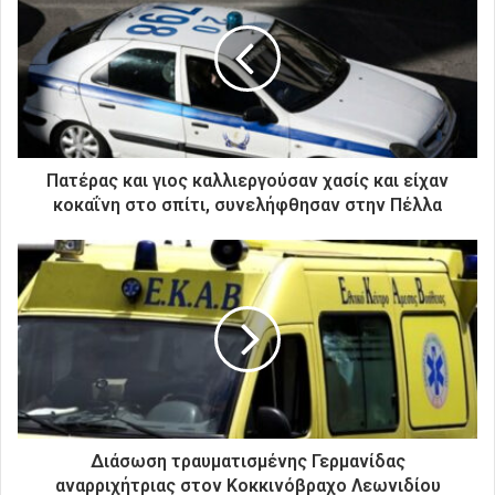
η
ν
η
λ
ε
κ
τ
ρ
Πατέρας και γιος καλλιεργούσαν χασίς και είχαν
ο
κοκαΐνη στο σπίτι, συνελήφθησαν στην Πέλλα
ν
ι
κ
ή
σ
α
ς
δ
ι
ε
ύ
Διάσωση τραυματισμένης Γερμανίδας
θ
αναρριχήτριας στον Κοκκινόβραχο Λεωνιδίου