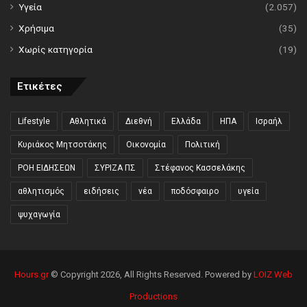
Υγεία
(2.057)
Χρήσιμα
(35)
Χωρίς κατηγορία
(19)
Ετικέτες
Lifestyle
Αθλητικά
Διεθνή
Ελλάδα
ΗΠΑ
Ισραήλ
Κυριάκος Μητσοτάκης
Οικονομία
Πολιτική
ΡΟΗ ΕΙΔΗΣΕΩΝ
ΣΥΡΙΖΑ ΠΣ
Στέφανος Κασσελάκης
αθλητισμός
ειδήσεις
νέα
ποδόσφαιρο
υγεία
ψυχαγωγία
Hours.gr
© Copyright 2026, All Rights Reserved. Powered by
LOIZ Web
Productions