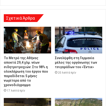
υ
ν
σ
η
Σχετικά Άρθρα
Το Μετρό της Αθήνας
Συνελήφθη στη Γερμανία
αποκτά 29,4 χλμ. νέων
μέλος της οργάνωσης των
σιδητροτροχιών: Στο 98% η
τσιγαράδων του «Έντικ»
ολοκλήρωση του έργου που
20 λεπτά πρίν
παραδίδεται 5 μήνες
νωρίτερα από το
χρονοδιάγραμμα
17 λεπτά πρίν