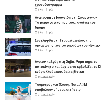
χρονοδιάγραμμα
6 λεπτά πρίν
Ανατροπή με Ιωαννίδη στη Σπόρτινγκ –
Το περιστατικό που του… ανοίγει τον
δρόμο
8 λεπτά πρίν
Συνελήφθη στη Γερμανία μέλος της
οργάνωσης των τσιγαράδων του «Έντικ»
9 λεπτά πρίν
Άγριος καβγάς στη Θήβα: Ρομά πήρε το
αυτοκίνητο και άρχισε να εμβολίζει το ΙΧ
ενός αλλοδαπού, δείτε βίντεο
15 λεπτά πρίν
Τουρισμός για Όλους: Ποια ΑΦΜ
υποβάλουν σήμερα αιτήσεις
21 λεπτά πρίν