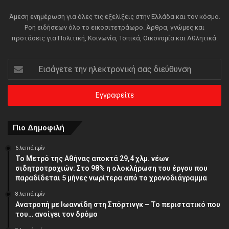
Άμεση ενημέρωση για όλες τις εξελίξεις στην Ελλάδα και τον κόσμο.
Ροή ειδήσεων όλο το εικοσιτετράωρο. Άρθρα, γνώμες και
προτάσεις για Πολιτική, Κοινωνία, Τοπικά, Οικονομία και Αθλητικά.
Εισάγετε
την
ηλεκτρονική
σας
διεύθυνση
Πιο Δημοφιλή
6 λεπτά πρίν
Το Μετρό της Αθήνας αποκτά 29,4 χλμ. νέων
σιδητροτροχιών: Στο 98% η ολοκλήρωση του έργου που
παραδίδεται 5 μήνες νωρίτερα από το χρονοδιάγραμμα
8 λεπτά πρίν
Ανατροπή με Ιωαννίδη στη Σπόρτινγκ – Το περιστατικό που
του… ανοίγει τον δρόμο