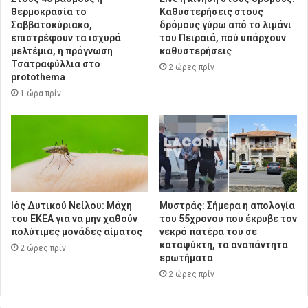
θερμοκρασία το
Καθυστερήσεις στους
Σαββατοκύριακο,
δρόμους γύρω από το λιμάνι
επιστρέφουν τα ισχυρά
του Πειραιά, πού υπάρχουν
μελτέμια, η πρόγνωση
καθυστερήσεις
Τσατραφύλλια στο
2 ώρες πρίν
protothema
1 ώρα πρίν
Ιός Δυτικού Νείλου: Μάχη
Μυστράς: Σήμερα η απολογία
του ΕΚΕΑ για να μην χαθούν
του 55χρονου που έκρυβε τον
πολύτιμες μονάδες αίματος
νεκρό πατέρα του σε
καταψύκτη, τα αναπάντητα
2 ώρες πρίν
ερωτήματα
2 ώρες πρίν