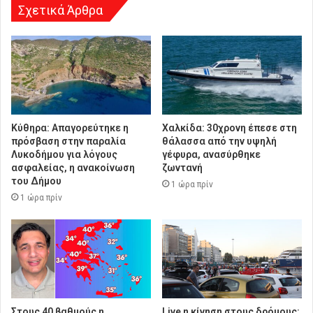
Σχετικά Άρθρα
Κύθηρα: Απαγορεύτηκε η
Χαλκίδα: 30χρονη έπεσε στη
πρόσβαση στην παραλία
θάλασσα από την υψηλή
Λυκοδήμου για λόγους
γέφυρα, ανασύρθηκε
ασφαλείας, η ανακοίνωση
ζωντανή
του Δήμου
1 ώρα πρίν
1 ώρα πρίν
Στους 40 βαθμούς η
Live η κίνηση στους δρόμους: