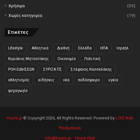
Χρήσιμα
(35)
Χωρίς κατηγορία
(19)
Ετικέτες
Lifestyle
Αθλητικά
Διεθνή
Ελλάδα
ΗΠΑ
Ισραήλ
Κυριάκος Μητσοτάκης
Οικονομία
Πολιτική
ΡΟΗ ΕΙΔΗΣΕΩΝ
ΣΥΡΙΖΑ ΠΣ
Στέφανος Κασσελάκης
αθλητισμός
ειδήσεις
νέα
ποδόσφαιρο
υγεία
ψυχαγωγία
Hours.gr
© Copyright 2026, All Rights Reserved. Powered by
LOIZ Web
Productions
info@hours.gr
Hours Chat