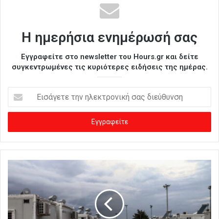
Η ημερήσια ενημέρωσή σας
Εγγραφείτε στο newsletter του Hours.gr και δείτε
συγκεντρωμένες τις κυριότερες ειδήσεις της ημέρας.
Ε
ι
σ
ά
γ
ε
τ
ε
τ
η
ν
η
λ