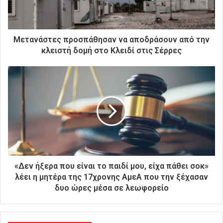
ε
κ
τ
ρ
Μετανάστες προσπάθησαν να αποδράσουν από την
ο
κλειστή δομή στο Κλειδί στις Σέρρες
ν
ι
κ
ή
σ
α
ς
δ
ι
ε
ύ
«Δεν ήξερα που είναι το παιδί μου, είχα πάθει σοκ»
θ
λέει η μητέρα της 17χρονης ΑμεΑ που την ξέχασαν
υ
δυο ώρες μέσα σε λεωφορείο
ν
σ
η