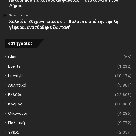
Λυκοδήμου για λόγους ασφαλείας, η ανακοίνωση του
Δήμου
34 λεπτά πρίν
Χαλκίδα: 30χρονη έπεσε στη θάλασσα από την υψηλή
γέφυρα, ανασύρθηκε ζωντανή
Κατηγορίες
Chat
(55)
Events
(1.232)
Lifestyle
(10.174)
Αθλητικά
(5.881)
Ελλάδα
(22.863)
Κόσμος
(15.068)
Οικονομία
(4.286)
Πολιτική
(9.772)
Υγεία
(2.057)