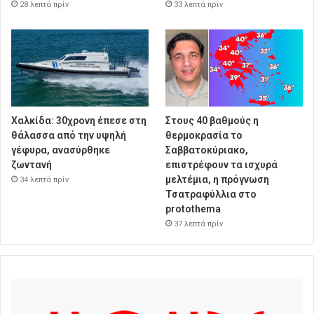
28 λεπτά πρίν
33 λεπτά πρίν
Χαλκίδα: 30χρονη έπεσε στη
Στους 40 βαθμούς η
θάλασσα από την υψηλή
θερμοκρασία το
γέφυρα, ανασύρθηκε
Σαββατοκύριακο,
ζωντανή
επιστρέφουν τα ισχυρά
μελτέμια, η πρόγνωση
34 λεπτά πρίν
Τσατραφύλλια στο
protothema
37 λεπτά πρίν