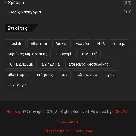
Χρήσιμα
(35)
Χωρίς κατηγορία
(19)
Ετικέτες
Lifestyle
Αθλητικά
Διεθνή
Ελλάδα
ΗΠΑ
Ισραήλ
Κυριάκος Μητσοτάκης
Οικονομία
Πολιτική
ΡΟΗ ΕΙΔΗΣΕΩΝ
ΣΥΡΙΖΑ ΠΣ
Στέφανος Κασσελάκης
αθλητισμός
ειδήσεις
νέα
ποδόσφαιρο
υγεία
ψυχαγωγία
Hours.gr
© Copyright 2026, All Rights Reserved. Powered by
LOIZ Web
Productions
info@hours.gr
Hours Chat