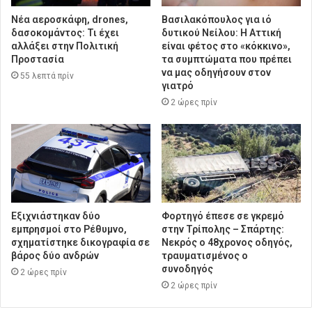
Νέα αεροσκάφη, drones,
Βασιλακόπουλος για ιό
δασοκομάντος: Τι έχει
δυτικού Νείλου: Η Αττική
αλλάξει στην Πολιτική
είναι φέτος στο «κόκκινο»,
Προστασία
τα συμπτώματα που πρέπει
να μας οδηγήσουν στον
55 λεπτά πρίν
γιατρό
2 ώρες πρίν
Εξιχνιάστηκαν δύο
Φορτηγό έπεσε σε γκρεμό
εμπρησμοί στο Ρέθυμνο,
στην Τρίπολης – Σπάρτης:
σχηματίστηκε δικογραφία σε
Νεκρός ο 48χρονος οδηγός,
βάρος δύο ανδρών
τραυματισμένος ο
συνοδηγός
2 ώρες πρίν
2 ώρες πρίν