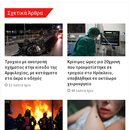
σ
η
Σχετικά Άρθρα
Τροχαίο με ανατροπή
Κρίσιμες ώρες για 20χρονη
οχήματος στην είσοδο της
που τραυματίστηκε σε
Αμφιλοχίας, με κατάγματα
τροχαίο στο Ηράκλειο,
στα άκρα ο οδηγός
υποβλήθηκε σε οκτάωρο
χειρουργείο
32 λεπτά πρίν
48 λεπτά πρίν