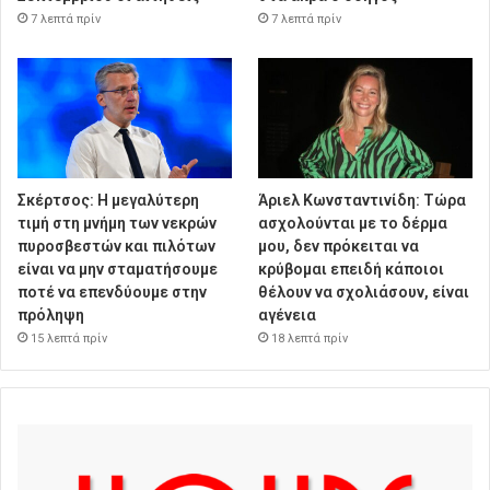
7 λεπτά πρίν
7 λεπτά πρίν
Σκέρτσος: Η μεγαλύτερη
Άριελ Κωνσταντινίδη: Τώρα
τιμή στη μνήμη των νεκρών
ασχολούνται με το δέρμα
πυροσβεστών και πιλότων
μου, δεν πρόκειται να
είναι να μην σταματήσουμε
κρύβομαι επειδή κάποιοι
ποτέ να επενδύουμε στην
θέλουν να σχολιάσουν, είναι
πρόληψη
αγένεια
15 λεπτά πρίν
18 λεπτά πρίν