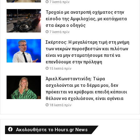
7 λεπτά πρίν
Τροχαίο με ανατροπή οχήματος στην
είσοδο της Αμφιλοχίας, με κατάγματα
στα άκρα ο οδηγός
7 λεπτά πρίν
Σκέρτσος: Η μεγαλύτερη τιμή στη μνήμη
των νεκρών πυροσβεστών και πιλότων
είναι να μην σταματήσουμε ποτέ να
επενδύουμε στην πρόληψη
15 λεπτά πρίν
Άριελ Κωνσταντινίδη: Τώρα
ασχολούνται με το δέρμα μου, δεν
πρόκειται να κρύβομαι επειδή κάποιοι
θέλουν να σχολιάσουν, είναι αγένεια
18 λεπτά πρίν
Ακολουθήστε το Hours.gr News