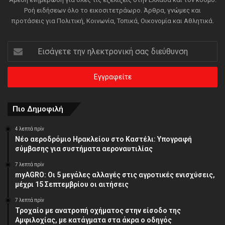
Ροή ειδήσεων όλο το εικοσιτετράωρο. Άρθρα, γνώμες και
προτάσεις για Πολιτική, Κοινωνία, Τοπικά, Οικονομία και Αθλητικά.
Εισάγετε
την
ηλεκτρονική
σας
διεύθυνση
Πιο Δημοφιλή
4 λεπτά πρίν
Νέο αεροδρόμιο Ηρακλείου στο Καστέλι: Υπογραφή
σύμβασης για συστήματα αεροναυτιλίας
7 λεπτά πρίν
myAGRO: Οι 5 μεγάλες αλλαγές στις αγροτικές ενισχύσεις,
μέχρι 15 Σεπτεμβρίου οι αιτήσεις
7 λεπτά πρίν
Τροχαίο με ανατροπή οχήματος στην είσοδο της
Αμφιλοχίας, με κατάγματα στα άκρα ο οδηγός