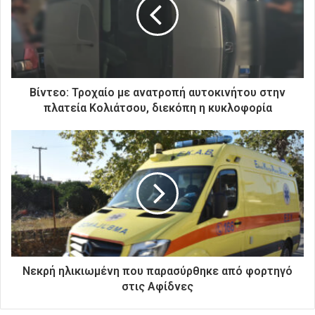
ν
η
λ
ε
κ
τ
ρ
Βίντεο: Τροχαίο με ανατροπή αυτοκινήτου στην
ο
πλατεία Κολιάτσου, διεκόπη η κυκλοφορία
ν
ι
κ
ή
σ
α
ς
δ
ι
ε
ύ
Νεκρή ηλικιωμένη που παρασύρθηκε από φορτηγό
θ
στις Αφίδνες
υ
ν