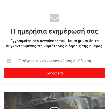
Η ημερήσια ενημέρωσή σας
Εγγραφείτε στο newsletter του Hours.gr και δείτε
συγκεντρωμένες τις κυριότερες ειδήσεις της ημέρας.
Ε
ι
σ
ά
γ
ε
τ
ε
τ
η