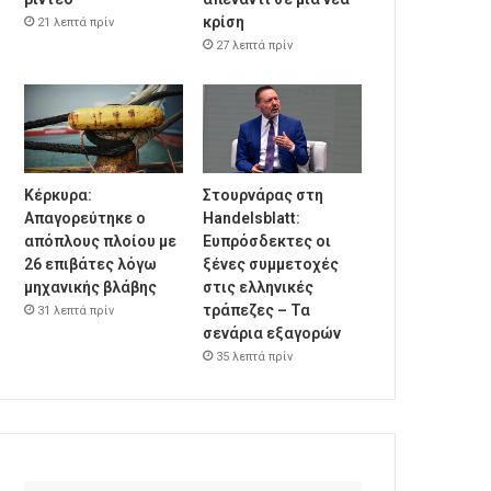
κρίση
21 λεπτά πρίν
27 λεπτά πρίν
Κέρκυρα:
Στουρνάρας στη
Απαγορεύτηκε ο
Handelsblatt:
απόπλους πλοίου με
Ευπρόσδεκτες οι
26 επιβάτες λόγω
ξένες συμμετοχές
μηχανικής βλάβης
στις ελληνικές
τράπεζες – Τα
31 λεπτά πρίν
σενάρια εξαγορών
35 λεπτά πρίν