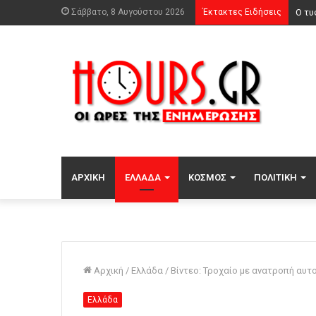
Σάββατο, 8 Αυγούστου 2026
Έκτακτες Ειδήσεις
Η Άν
ΑΡΧΙΚΉ
ΕΛΛΆΔΑ
ΚΌΣΜΟΣ
ΠΟΛΙΤΙΚΉ
Αρχική
/
Ελλάδα
/
Βίντεο: Τροχαίο με ανατροπή αυτ
Ελλάδα