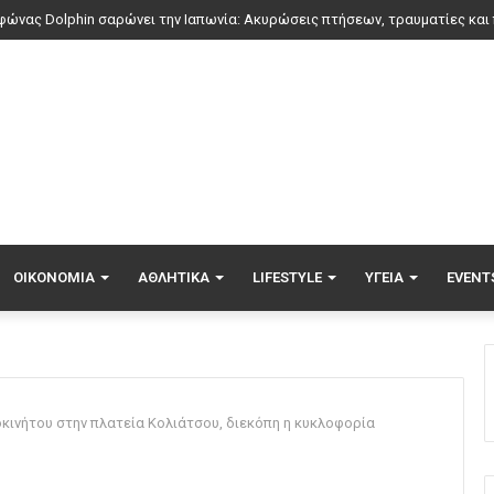
να Βίσση απόλαυσε μπάντα που έπαιξε Τσιτσάνη σε δρόμο στο Φισκάρδο, 
ΟΙΚΟΝΟΜΊΑ
ΑΘΛΗΤΙΚΆ
LIFESTYLE
ΥΓΕΊΑ
EVENT
οκινήτου στην πλατεία Κολιάτσου, διεκόπη η κυκλοφορία