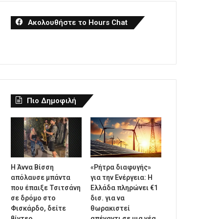
Ακολουθήστε το Hours Chat
Πιο Δημοφιλή
Η Άννα Βίσση
«Ρήτρα διαφυγής»
απόλαυσε μπάντα
για την Ενέργεια: Η
που έπαιξε Τσιτσάνη
Ελλάδα πληρώνει €1
σε δρόμο στο
δισ. για να
Φισκάρδο, δείτε
θωρακιστεί
βίντεο
απέναντι σε μια νέα