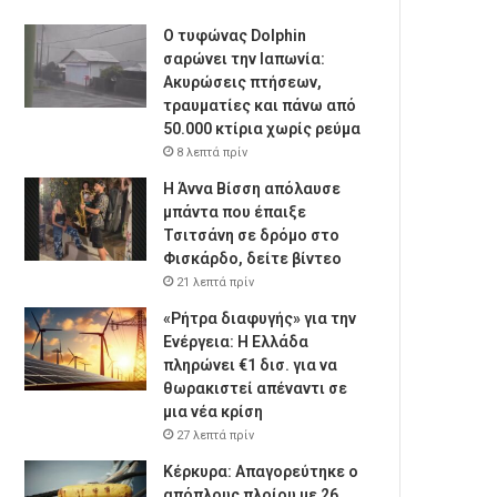
Ο τυφώνας Dolphin
σαρώνει την Ιαπωνία:
Ακυρώσεις πτήσεων,
τραυματίες και πάνω από
50.000 κτίρια χωρίς ρεύμα
8 λεπτά πρίν
Η Άννα Βίσση απόλαυσε
μπάντα που έπαιξε
Τσιτσάνη σε δρόμο στο
Φισκάρδο, δείτε βίντεο
21 λεπτά πρίν
«Ρήτρα διαφυγής» για την
Ενέργεια: Η Ελλάδα
πληρώνει €1 δισ. για να
θωρακιστεί απέναντι σε
μια νέα κρίση
27 λεπτά πρίν
Κέρκυρα: Απαγορεύτηκε ο
απόπλους πλοίου με 26