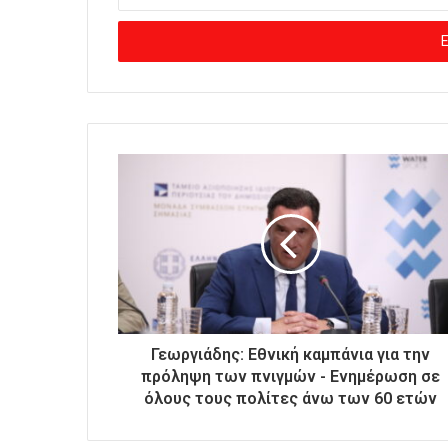
ι
σ
ά
γ
ε
τ
ε
τ
η
ν
η
λ
ε
κ
τ
ρ
ο
Γεωργιάδης: Εθνική καμπάνια για την
ν
πρόληψη των πνιγμών - Ενημέρωση σε
ι
όλους τους πολίτες άνω των 60 ετών
κ
ή
σ