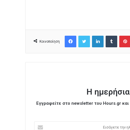
Facebook
Twitter
LinkedIn
Tumblr
Κοινοποίηση
Η ημερήσια
Εγγραφείτε στο newsletter του Hours.gr κα
Ε