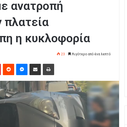
με ανατροπή
ν πλατεία
όπη η κυκλοφορία
23
Λιγότερο από ένα λεπτό
Pinterest
Reddit
Messenger
Κοινοποίηση μέσω Email
Εκτύπωση