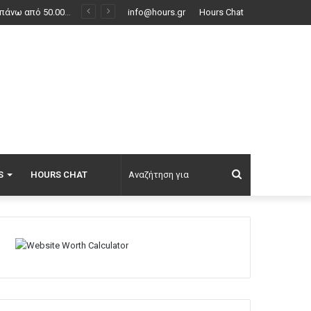
δείτε βίντεο
info@hours.gr
Hours Chat
Αναζήτηση
S
HOURS CHAT
για